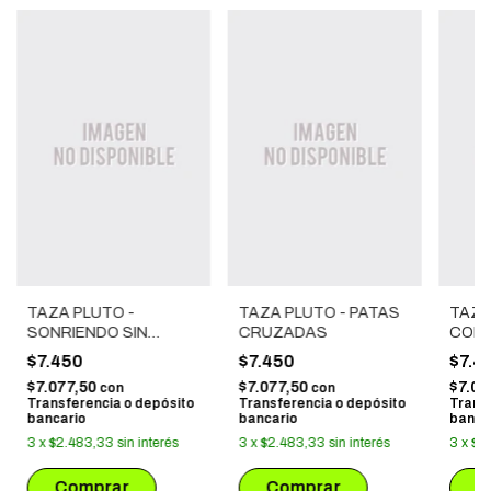
TAZA PLUTO -
TAZA PLUTO - PATAS
TAZA
SONRIENDO SIN
CRUZADAS
CON 
PATAS CRUZADAS
$7.450
$7.450
$7.4
$7.077,50
$7.077,50
$7.07
con
con
Transferencia o depósito
Transferencia o depósito
Trans
bancario
bancario
banca
3
x
$2.483,33
sin interés
3
x
$2.483,33
sin interés
3
x
$2