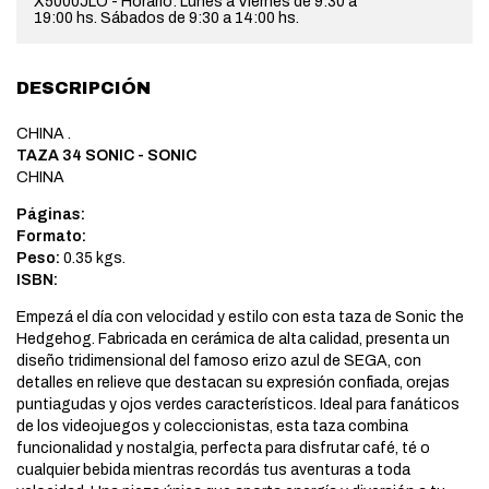
X5000JLO - Horario: Lunes a Viernes de 9:30 a
19:00 hs. Sábados de 9:30 a 14:00 hs.
DESCRIPCIÓN
CHINA .
TAZA 34 SONIC - SONIC
CHINA
Páginas:
Formato:
Peso:
0.35 kgs.
ISBN:
Empezá el día con velocidad y estilo con esta taza de Sonic the
Hedgehog. Fabricada en cerámica de alta calidad, presenta un
diseño tridimensional del famoso erizo azul de SEGA, con
detalles en relieve que destacan su expresión confiada, orejas
puntiagudas y ojos verdes característicos. Ideal para fanáticos
de los videojuegos y coleccionistas, esta taza combina
funcionalidad y nostalgia, perfecta para disfrutar café, té o
cualquier bebida mientras recordás tus aventuras a toda