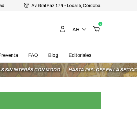
dad
Av. Gral Paz 174 - Local 5, Córdoba.
0
AR
Preventa
FAQ
Blog
Editoriales
INTERÉS CON MODO
HASTA 25% OFF EN LA SECCIÓN OFE