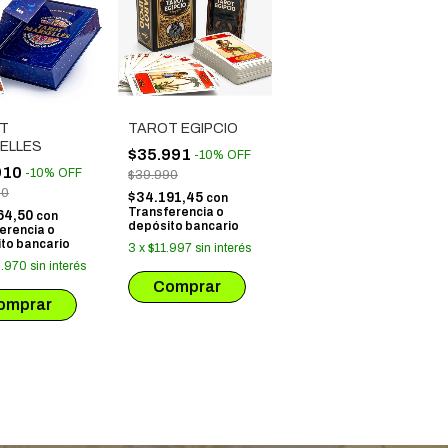
T
TAROT EGIPCIO
ELLES
$35.991
-
10
%
OFF
910
-
10
%
OFF
$39.990
00
$34.191,45
con
Transferencia o
64,50
con
depósito bancario
erencia o
to bancario
3
x
$11.997
sin interés
.970
sin interés