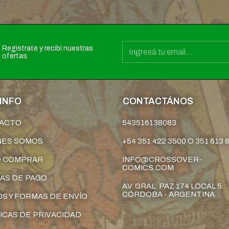
Registrate y recibí nuestras
ofertas.
INFO
CONTACTÁNOS
ACTO
543516138083
NES SOMOS
+54 351 422 3500 O 351 613 
 COMPRAR
INFO@CROSSOVER-
COMICS.COM
AS DE PAGO
AV. GRAL. PAZ 174 LOCAL 5
CÓRDOBA - ARGENTINA
S Y FORMAS DE ENVÍO
ICAS DE PRIVACIDAD