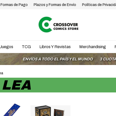
Formas de Pago
Plazos y Formas de Envío
Políticas de Privaci
Juegos
TCG
Libros Y Revistas
Merchandising
ENVÍOS A TODO EL PAÍS Y EL MUNDO
3 CUOTAS SIN 
ea
 LEA