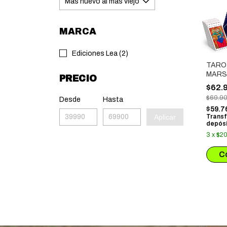
MARCA
Ediciones Lea (2)
TARO
MARS
PRECIO
$62.
$69.9
Desde
Hasta
$59.7
Aplicar
Transf
depósi
3
x
$20