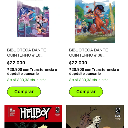
BIBLIOTECA DANTE
BIBLIOTECA DANTE
QUINTERNO # 10:
QUINTERNO # 08:
PATORUZITO V
PATORUZÚ III
$22.000
$22.000
$20.900
$20.900
con
Transferencia o
con
Transferencia o
depósito bancario
depósito bancario
3
x
$7.333,33
sin interés
3
x
$7.333,33
sin interés