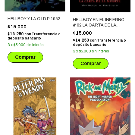
HELLBOY Y LA O.I.D.P 1952
HELLBOY EN EL INFIERNO
# 02 LA CARTA DE LA
$15.000
MUERTE
$15.000
$14.250
con
Transferencia o
depósito bancario
$14.250
con
Transferencia o
depósito bancario
3
x
$5.000
sin interés
3
x
$5.000
sin interés