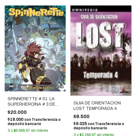
SPINNERETTE # 01: LA
GUIA DE ORIENTACION
SUPERHEROÍNA # 3 DE
LOST TEMPORADA 4
OHIO
$20.000
$9.500
$19.000
con
Transferencia o
$9.025
depósito bancario
con
Transferencia o
depósito bancario
3
x
$6.666,67
sin interés
3
x
$3.166,67
sin interés