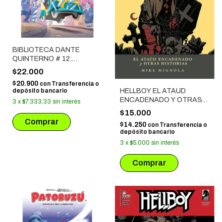
BIBLIOTECA DANTE
QUINTERNO # 12:
PATORUZITO VI
$22.000
$20.900
con
Transferencia o
depósito bancario
HELLBOY EL ATAUD
ENCADENADO Y OTRAS
3
x
$7.333,33
sin interés
HISTORIAS
$15.000
$14.250
con
Transferencia o
depósito bancario
3
x
$5.000
sin interés