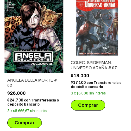
COLEC. SPIDERMAN:
UNIVERSO ARAÑA # 07:
SPIDER-VERSE TERCERA
$18.000
PARTE
ANGELA DELLA MORTE #
$17.100
con
Transferencia o
02
depósito bancario
$26.000
3
x
$6.000
sin interés
$24.700
con
Transferencia o
depósito bancario
3
x
$8.666,67
sin interés