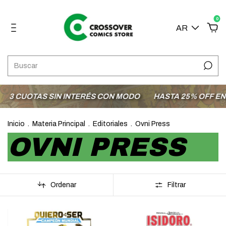
0
AR
OTAS SIN INTERÉS CON MODO
HASTA 25% OFF EN LA SE
Inicio
.
Materia Principal
.
Editoriales
.
Ovni Press
OVNI PRESS
Ordenar
Filtrar