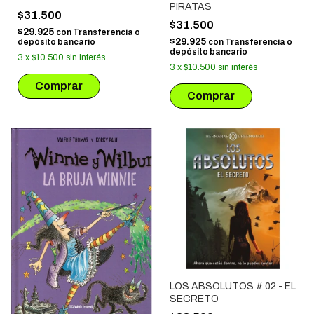
PIRATAS
$31.500
$31.500
$29.925
con
Transferencia o
$29.925
con
Transferencia o
depósito bancario
depósito bancario
3
x
$10.500
sin interés
3
x
$10.500
sin interés
LOS ABSOLUTOS # 02 - EL
SECRETO