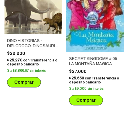
DINO HISTORIAS -
DIPLODOCO: DINOSAURIO
COLA DE LATIGO
$26.600
SECRET KINGDOME # 05:
$25.270
con
Transferencia o
LA MONTAÑA MAGICA
depósito bancario
3
x
$8.866,67
sin interés
$27.000
$25.650
con
Transferencia o
depósito bancario
3
x
$9.000
sin interés