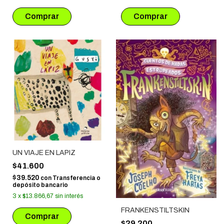
UN VIAJE EN LAPIZ
$41.600
$39.520
con
Transferencia o
depósito bancario
3
x
$13.866,67
sin interés
FRANKENSTILTSKIN
$29.200