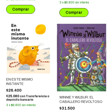
3
x
$8.800
sin interés
EN ESTE MISMO
INSTANTE
$26.400
$25.080
con
Transferencia o
WINNIE Y WILBUR: EL
depósito bancario
CABALLERO REVOLTOSO
3
x
$8.800
sin interés
$31.500