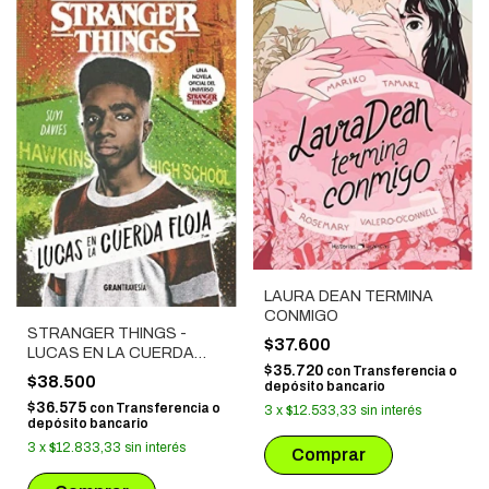
LAURA DEAN TERMINA
CONMIGO
STRANGER THINGS -
$37.600
LUCAS EN LA CUERDA
$35.720
con
Transferencia o
FLOJA
$38.500
depósito bancario
$36.575
con
Transferencia o
3
x
$12.533,33
sin interés
depósito bancario
3
x
$12.833,33
sin interés