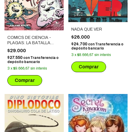
NADA QUE VER
$26.000
COMICS DE CIENCIA -
PLAGAS: LA BATALLA
$24.700
con
Transferencia o
MICROSCOPICA
depósito bancario
$29.000
3
x
$8.666,67
sin interés
$27.550
con
Transferencia o
depósito bancario
3
x
$9.666,67
sin interés