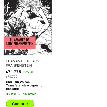
EL AMANTE DE LADY
FRANKENSTEIN
$71.775
-
10
%
OFF
$79.750
$68.186,25
con
Transferencia o depósito
bancario
3
x
$23.925
sin interés