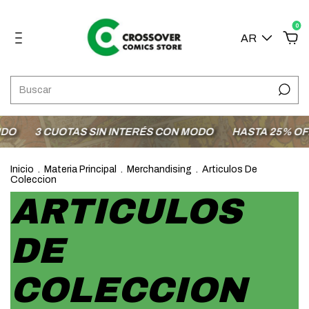
0
AR
O
3 CUOTAS SIN INTERÉS CON MODO
HASTA 25% OFF 
Inicio
.
Materia Principal
.
Merchandising
.
Articulos De
Coleccion
ARTICULOS
DE
COLECCION