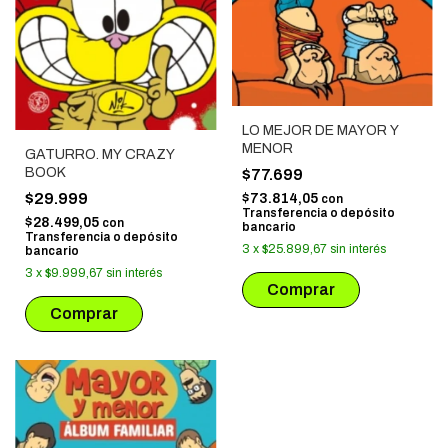
LO MEJOR DE MAYOR Y
MENOR
GATURRO. MY CRAZY
BOOK
$77.699
$29.999
$73.814,05
con
Transferencia o depósito
$28.499,05
con
bancario
Transferencia o depósito
3
x
$25.899,67
sin interés
bancario
3
x
$9.999,67
sin interés