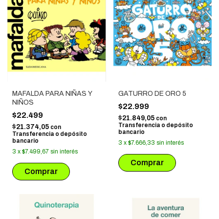
MAFALDA PARA NIÑAS Y
GATURRO DE ORO 5
NIÑOS
$22.999
$22.499
$21.849,05
con
Transferencia o depósito
$21.374,05
con
bancario
Transferencia o depósito
bancario
3
x
$7.666,33
sin interés
3
x
$7.499,67
sin interés