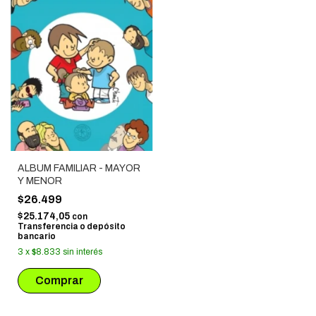
ALBUM FAMILIAR - MAYOR
Y MENOR
$26.499
$25.174,05
con
Transferencia o depósito
bancario
3
x
$8.833
sin interés