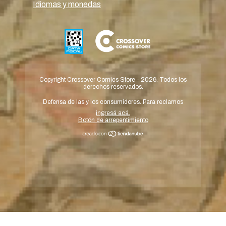
Idiomas y monedas
Copyright Crossover Comics Store - 2026. Todos los
derechos reservados.
Defensa de las y los consumidores. Para reclamos
ingresá acá.
Botón de arrepentimiento