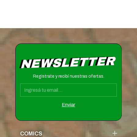
NEWSLETTER
Registrate y recibí nuestras ofertas.
COMICS