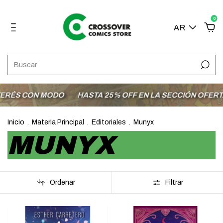
0
AR
RÉS CON MODO
HASTA 25% OFF EN LA SECCIÓN OFERTAS
Inicio
.
Materia Principal
.
Editoriales
.
Munyx
MUNYX
Ordenar
Filtrar