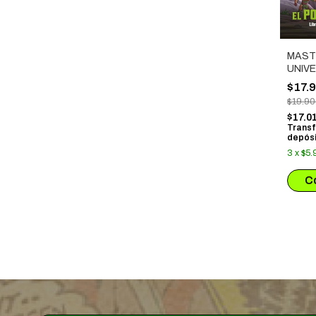
MAST
UNIVE
PODE
$17.
$19.9
$17.0
Transf
depósi
3
x
$5.