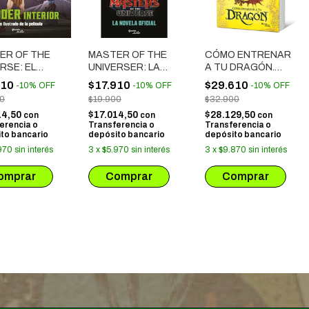
ER OF THE
MASTER OF THE
CÓMO ENTRENAR
RSE: EL
UNIVERSER: LA
A TU DRAGÓN.
R INTERIOR
NOVELA
ESCUELA DE
910
$17.910
$29.610
-
10
%
OFF
-
10
%
OFF
-
10
%
OFF
DRAGONES
00
$19.900
$32.900
14,50
$17.014,50
$28.129,50
con
con
con
erencia o
Transferencia o
Transferencia o
to bancario
depósito bancario
depósito bancario
970
sin interés
3
x
$5.970
sin interés
3
x
$9.870
sin interés