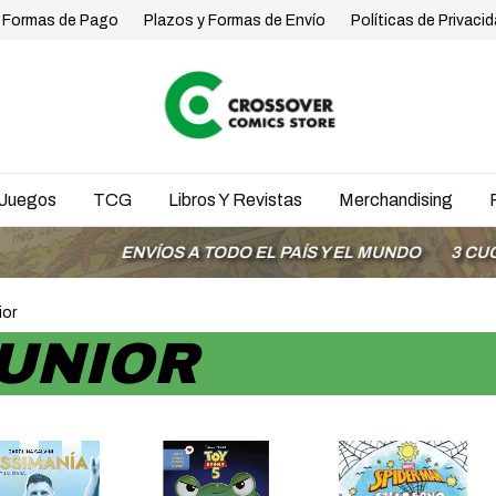
Formas de Pago
Plazos y Formas de Envío
Políticas de Privaci
Juegos
TCG
Libros Y Revistas
Merchandising
ENVÍOS A TODO EL PAÍS Y EL MUNDO
3 CUOTAS SI
ior
UNIOR