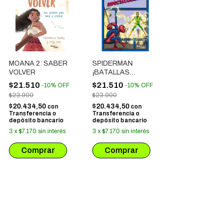
MOANA 2: SABER
SPIDERMAN
VOLVER
¡BATALLAS
ESPECTACULARES!
$21.510
$21.510
-
10
%
OFF
-
10
%
OFF
$23.900
$23.900
$20.434,50
$20.434,50
con
con
Transferencia o
Transferencia o
depósito bancario
depósito bancario
3
x
$7.170
sin interés
3
x
$7.170
sin interés