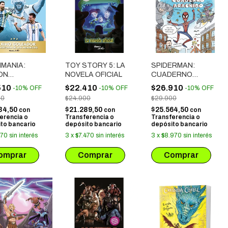
IMANIA:
TOY STORY 5: LA
SPIDERMAN:
ON
NOVELA OFICIAL
CUADERNO
ALIZADA
ARÁCNIDO
510
$22.410
$26.910
-
10
%
OFF
-
10
%
OFF
-
10
%
OFF
00
$24.900
$29.900
34,50
$21.289,50
$25.564,50
con
con
con
erencia o
Transferencia o
Transferencia o
to bancario
depósito bancario
depósito bancario
170
sin interés
3
x
$7.470
sin interés
3
x
$8.970
sin interés