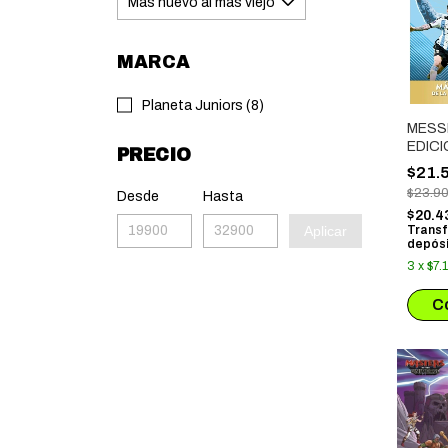
MARCA
Planeta Juniors (8)
MESS
EDICI
PRECIO
ACTU
$21.
$23.9
Desde
Hasta
$20.4
Aplicar
Transf
depósi
3
x
$7.