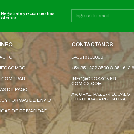
Registrate y recibí nuestras
ofertas.
INFO
CONTACTÁNOS
ACTO
543516138083
NES SOMOS
+54 351 422 3500 O 351 613 
 COMPRAR
INFO@CROSSOVER-
COMICS.COM
AS DE PAGO
AV. GRAL. PAZ 174 LOCAL 5
CÓRDOBA - ARGENTINA
S Y FORMAS DE ENVÍO
ICAS DE PRIVACIDAD