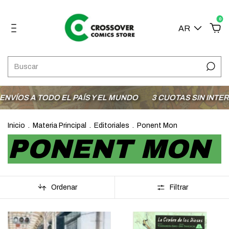
0
AR
 TODO EL PAÍS Y EL MUNDO
3 CUOTAS SIN INTERÉS CON
Inicio
.
Materia Principal
.
Editoriales
.
Ponent Mon
PONENT MON
Ordenar
Filtrar