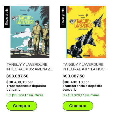
Envío gratis
Envío gratis
TANGUY Y LAVERDURE
TANGUY Y LAVERDURE
INTEGRAL # 05: AMENAZA
INTEGRAL # 07: LA NOCHE
EN MURUROA
DEL VAMPIRO
$93.087,50
$93.087,50
$88.433,13
$88.433,13
con
con
Transferencia o depósito
Transferencia o depósito
bancario
bancario
3
x
$31.029,17
sin interés
3
x
$31.029,17
sin interés