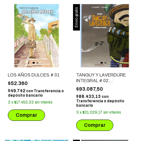
Envío gratis
LOS AÑOS DULCES # 01
TANGUY Y LAVERDURE
INTEGRAL # 02:
$52.360
ESCUADRILLA DE
$93.087,50
$49.742
con
Transferencia o
CIGÜEÑAS
depósito bancario
$88.433,13
con
Transferencia o depósito
3
x
$17.453,33
sin interés
bancario
3
x
$31.029,17
sin interés