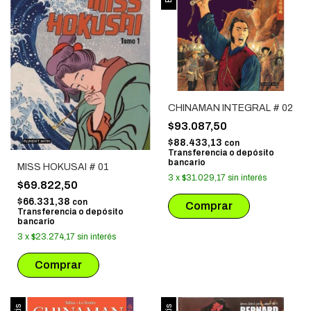
CHINAMAN INTEGRAL # 02
$93.087,50
$88.433,13
con
Transferencia o depósito
bancario
MISS HOKUSAI # 01
3
x
$31.029,17
sin interés
$69.822,50
$66.331,38
con
Transferencia o depósito
bancario
3
x
$23.274,17
sin interés