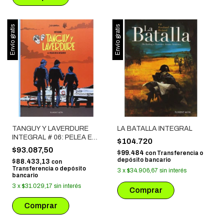
Envío gratis
Envío gratis
TANGUY Y LAVERDURE
LA BATALLA INTEGRAL
INTEGRAL # 06: PELEA EN
$104.720
EL DESIERTO
$93.087,50
$99.484
con
Transferencia o
depósito bancario
$88.433,13
con
Transferencia o depósito
3
x
$34.906,67
sin interés
bancario
3
x
$31.029,17
sin interés