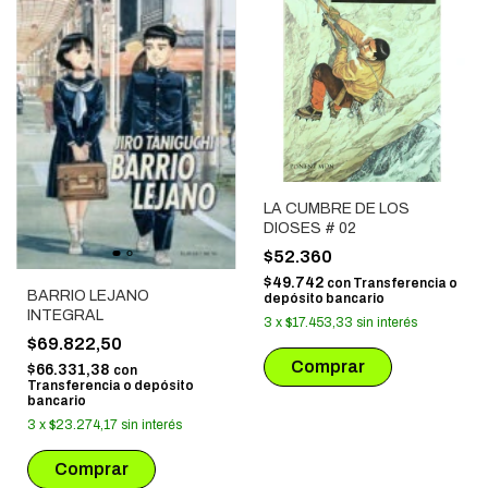
LA CUMBRE DE LOS
DIOSES # 02
$52.360
$49.742
con
Transferencia o
BARRIO LEJANO
depósito bancario
INTEGRAL
3
x
$17.453,33
sin interés
$69.822,50
$66.331,38
con
Transferencia o depósito
bancario
3
x
$23.274,17
sin interés