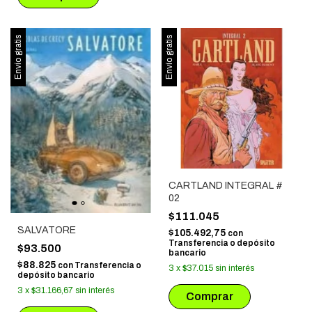
Envío gratis
Envío gratis
CARTLAND INTEGRAL #
02
$111.045
SALVATORE
$105.492,75
con
Transferencia o depósito
$93.500
bancario
$88.825
con
Transferencia o
3
x
$37.015
sin interés
depósito bancario
3
x
$31.166,67
sin interés