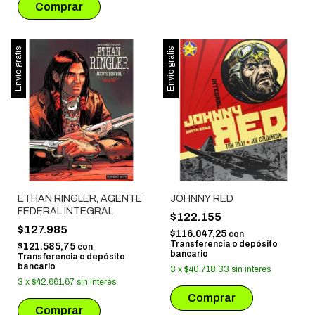
Envío gratis
Envío gratis
ETHAN RINGLER, AGENTE
JOHNNY RED
FEDERAL INTEGRAL
$122.155
$127.985
$116.047,25
con
Transferencia o depósito
$121.585,75
con
bancario
Transferencia o depósito
bancario
3
x
$40.718,33
sin interés
3
x
$42.661,67
sin interés