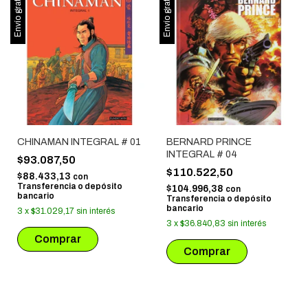
Envío gratis
Envío gratis
CHINAMAN INTEGRAL # 01
BERNARD PRINCE
INTEGRAL # 04
$93.087,50
$110.522,50
$88.433,13
con
Transferencia o depósito
$104.996,38
con
bancario
Transferencia o depósito
bancario
3
x
$31.029,17
sin interés
3
x
$36.840,83
sin interés