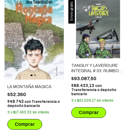
Envío gratis
TANGUY Y LAVERDURE
INTEGRAL # 03: RUMBO
CERO
$93.087,50
$88.433,13
con
LA MONTAÑA MAGICA
Transferencia o depósito
$52.360
bancario
3
x
$31.029,17
sin interés
$49.742
con
Transferencia o
depósito bancario
3
x
$17.453,33
sin interés