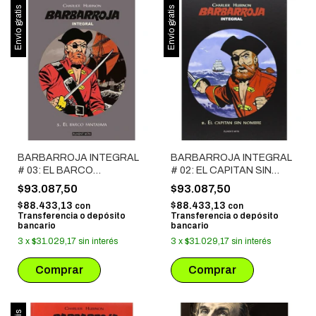
Envío gratis
Envío gratis
BARBARROJA INTEGRAL
BARBARROJA INTEGRAL
# 03: EL BARCO
# 02: EL CAPITAN SIN
FANTASMA
NOMBRE
$93.087,50
$93.087,50
$88.433,13
$88.433,13
con
con
Transferencia o depósito
Transferencia o depósito
bancario
bancario
3
x
$31.029,17
sin interés
3
x
$31.029,17
sin interés