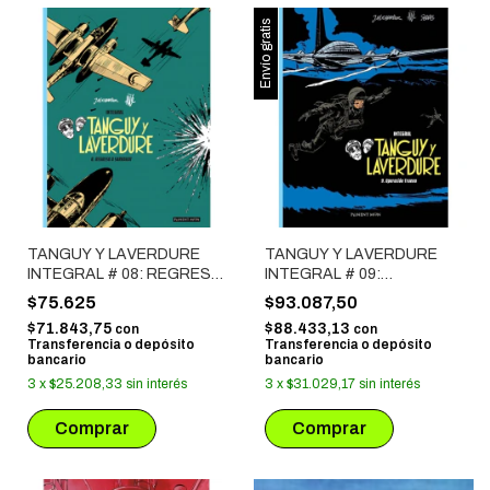
Envío gratis
TANGUY Y LAVERDURE
TANGUY Y LAVERDURE
INTEGRAL # 08: REGRESO
INTEGRAL # 09:
A SARRAKAT
OPERACION TRUENO
$75.625
$93.087,50
$71.843,75
$88.433,13
con
con
Transferencia o depósito
Transferencia o depósito
bancario
bancario
3
x
$25.208,33
sin interés
3
x
$31.029,17
sin interés