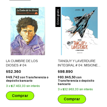
Envío gratis
LA CUMBRE DE LOS
TANGUY Y LAVERDURE
DIOSES # 04
INTEGRAL # 04: MISIONES
ESPECIALES
$52.360
$98.890
$49.742
$93.945,50
con
Transferencia o
con
depósito bancario
Transferencia o depósito
bancario
3
x
$17.453,33
sin interés
3
x
$32.963,33
sin interés