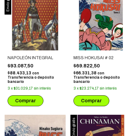
Envío gratis
NAPOLEÓN INTEGRAL
MISS HOKUSAI # 02
$93.087,50
$69.822,50
$88.433,13
$66.331,38
con
con
Transferencia o depósito
Transferencia o depósito
bancario
bancario
3
x
$31.029,17
sin interés
3
x
$23.274,17
sin interés
Envío gratis