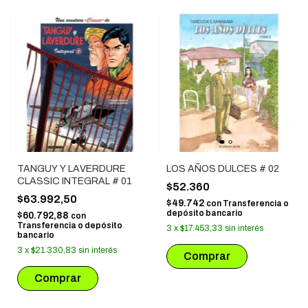
TANGUY Y LAVERDURE
LOS AÑOS DULCES # 02
CLASSIC INTEGRAL # 01
$52.360
$63.992,50
$49.742
con
Transferencia o
depósito bancario
$60.792,88
con
Transferencia o depósito
3
x
$17.453,33
sin interés
bancario
3
x
$21.330,83
sin interés