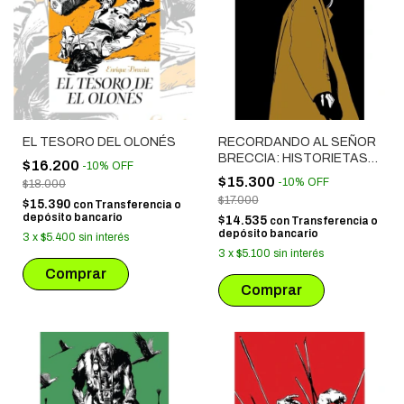
EL TESORO DEL OLONÉS
RECORDANDO AL SEÑOR
BRECCIA: HISTORIETAS
$16.200
-
10
%
OFF
1977 - 1982
$15.300
-
10
%
OFF
$18.000
$17.000
$15.390
con
Transferencia o
depósito bancario
$14.535
con
Transferencia o
depósito bancario
3
x
$5.400
sin interés
3
x
$5.100
sin interés