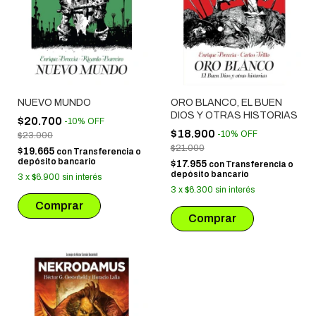
NUEVO MUNDO
ORO BLANCO, EL BUEN
DIOS Y OTRAS HISTORIAS
$20.700
-
10
%
OFF
$18.900
-
10
%
OFF
$23.000
$21.000
$19.665
con
Transferencia o
depósito bancario
$17.955
con
Transferencia o
depósito bancario
3
x
$6.900
sin interés
3
x
$6.300
sin interés