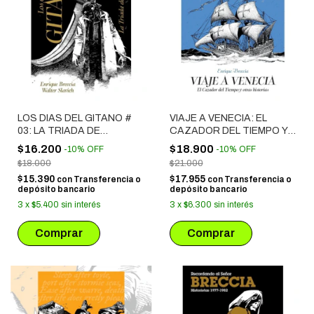
LOS DIAS DEL GITANO #
VIAJE A VENECIA: EL
03: LA TRIADA DE
CAZADOR DEL TIEMPO Y
YUGOSLAVIA
OTRAS HISTORIAS
$16.200
$18.900
-
10
%
OFF
-
10
%
OFF
$18.000
$21.000
$15.390
$17.955
con
Transferencia o
con
Transferencia o
depósito bancario
depósito bancario
3
x
$5.400
sin interés
3
x
$6.300
sin interés