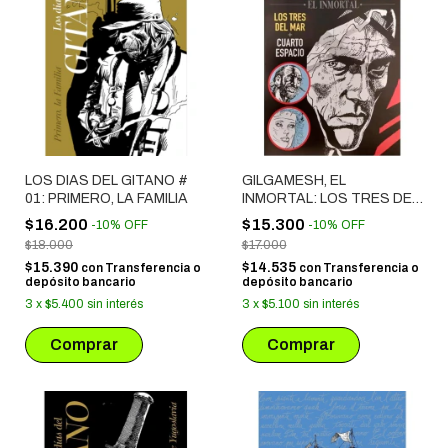
LOS DIAS DEL GITANO #
GILGAMESH, EL
01: PRIMERO, LA FAMILIA
INMORTAL: LOS TRES DEL
MAR + CUARTO ESPACIO
$16.200
$15.300
-
10
%
OFF
-
10
%
OFF
$18.000
$17.000
$15.390
$14.535
con
Transferencia o
con
Transferencia o
depósito bancario
depósito bancario
3
x
$5.400
sin interés
3
x
$5.100
sin interés