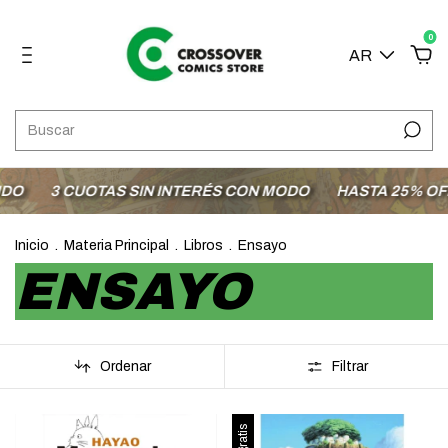
0
AR
O
3 CUOTAS SIN INTERÉS CON MODO
HASTA 25% OFF 
Inicio
.
Materia Principal
.
Libros
.
Ensayo
ENSAYO
Ordenar
Filtrar