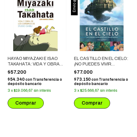
Envío gratis
HAYAO MIYAZAKI E ISAO
EL CASTILLO EN EL CIELO:
TAKAHATA: VIDA Y OBRA
¡NO PUEDES VIVIR
DE LOS CEREBROS DE
APARTADO DE LA TIERRA!
$57.200
$77.000
STUDIO GHIBLI
$54.340
$73.150
con
Transferencia o
con
Transferencia o
depósito bancario
depósito bancario
3
x
$19.066,67
sin interés
3
x
$25.666,67
sin interés