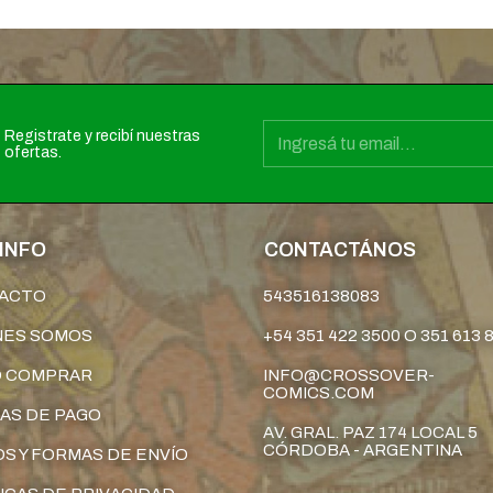
Registrate y recibí nuestras
ofertas.
INFO
CONTACTÁNOS
ACTO
543516138083
NES SOMOS
+54 351 422 3500 O 351 613 
 COMPRAR
INFO@CROSSOVER-
COMICS.COM
AS DE PAGO
AV. GRAL. PAZ 174 LOCAL 5
CÓRDOBA - ARGENTINA
S Y FORMAS DE ENVÍO