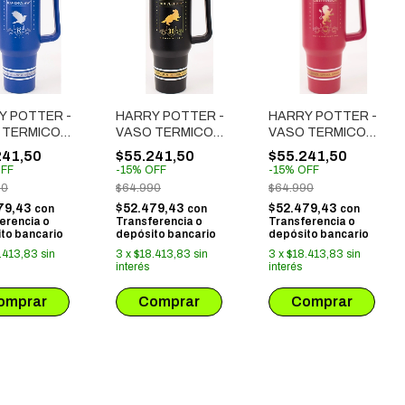
Y POTTER -
HARRY POTTER -
HARRY POTTER -
 TERMICO
VASO TERMICO
VASO TERMICO
CHER
QUENCHER
QUENCHER
241,50
$55.241,50
$55.241,50
NCLAW
HUFFPELUFF
GRYFFINDOR
FF
-
15
%
OFF
-
15
%
OFF
90
$64.990
$64.990
79,43
$52.479,43
$52.479,43
con
con
con
erencia o
Transferencia o
Transferencia o
to bancario
depósito bancario
depósito bancario
.413,83
sin
3
x
$18.413,83
sin
3
x
$18.413,83
sin
interés
interés