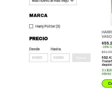
MARCA
Harry Potter (3)
HARR
VASO
PRECIO
QUEN
$55.
RAVE
-
15
%
O
Desde
Hasta
$64.9
Aplicar
$52.4
Transf
depósi
3
x
$18
interés