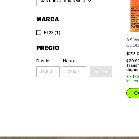
MARCA
El 23 (1)
ASÍ M
GEOG
PRECIO
GENOC
$22.
SUBZ
Desde
Hasta
$20.9
Transf
depósi
Aplicar
3
x
$7.
interés