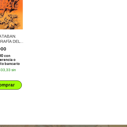
ATABAN.
RAFÍA DEL
IDIO # 02:
000
ONA 33
00
con
erencia o
to bancario
333,33
sin