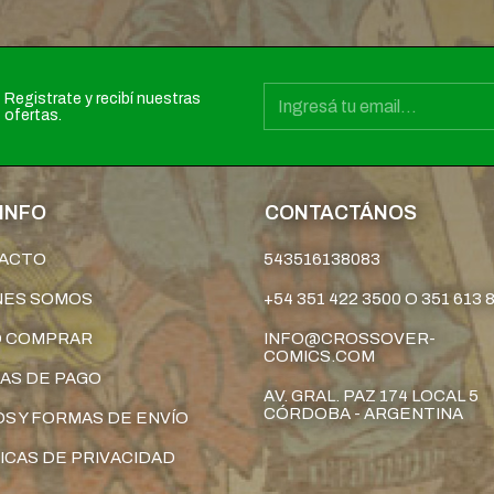
Registrate y recibí nuestras
ofertas.
INFO
CONTACTÁNOS
ACTO
543516138083
NES SOMOS
+54 351 422 3500 O 351 613 
 COMPRAR
INFO@CROSSOVER-
COMICS.COM
AS DE PAGO
AV. GRAL. PAZ 174 LOCAL 5
CÓRDOBA - ARGENTINA
S Y FORMAS DE ENVÍO
ICAS DE PRIVACIDAD