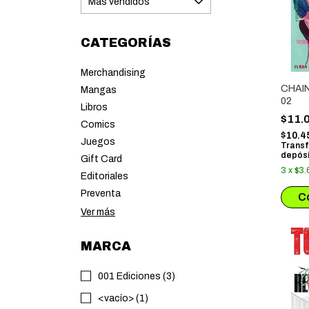
CATEGORÍAS
Merchandising
CHAI
Mangas
02
Libros
$11.
Comics
$10.4
Juegos
Transf
depósi
Gift Card
3
x
$3.
Editoriales
Preventa
Ver más
MARCA
001 Ediciones (3)
<vacío> (1)