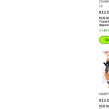
CHAI
11
$11.
$10.4
Transf
depósi
3
x
$3.
HAIKY
$11.
$10.4