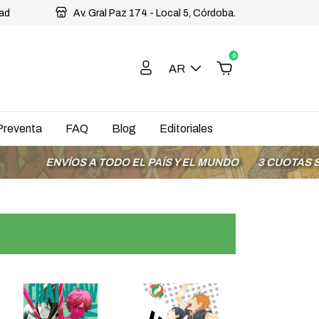
dad
Av. Gral Paz 174 - Local 5, Córdoba.
0
AR
Preventa
FAQ
Blog
Editoriales
ÍOS A TODO EL PAÍS Y EL MUNDO
3 CUOTAS SIN INTERÉ