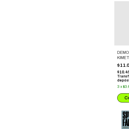
DEMO
KIMET
# 03
$11.
$10.4
Transf
depósi
3
x
$3.