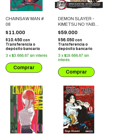
CHAINSAW MAN #
DEMON SLAYER -
08
KIMETSU NO YAIBA
# 23 (EDICION
$11.000
$59.000
ESPECIAL) NO
$10.450
$56.050
con
con
INCLUYE TOMO 1
Transferencia o
Transferencia o
AL 22
depósito bancario
depósito bancario
3
x
$3.666,67
sin interés
3
x
$19.666,67
sin
interés