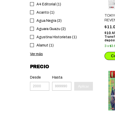
A4 Editorial (1)
Acanto (1)
TOKY
REVE
Agua Negra (2)
$11.
Aguara Guazu (2)
$10.4
Transf
Agustina Historietas (1)
depósi
Alamut (1)
3
x
$3.
Ver más
PRECIO
Desde
Hasta
Aplicar