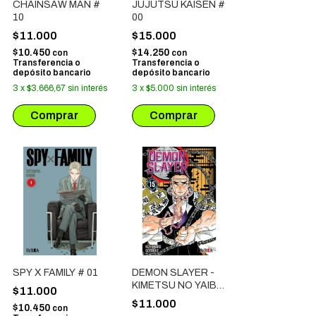
CHAINSAW MAN #
JUJUTSU KAISEN #
10
00
$11.000
$15.000
$10.450
$14.250
con
con
Transferencia o
Transferencia o
depósito bancario
depósito bancario
3
x
$3.666,67
sin interés
3
x
$5.000
sin interés
SPY X FAMILY # 01
DEMON SLAYER -
KIMETSU NO YAIBA
$11.000
# 15
$11.000
$10.450
con