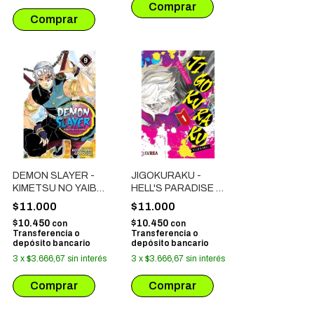
DEMON SLAYER -
JIGOKURAKU -
KIMETSU NO YAIBA
HELL'S PARADISE #
# 09
01
$11.000
$11.000
$10.450
$10.450
con
con
Transferencia o
Transferencia o
depósito bancario
depósito bancario
3
x
$3.666,67
sin interés
3
x
$3.666,67
sin interés