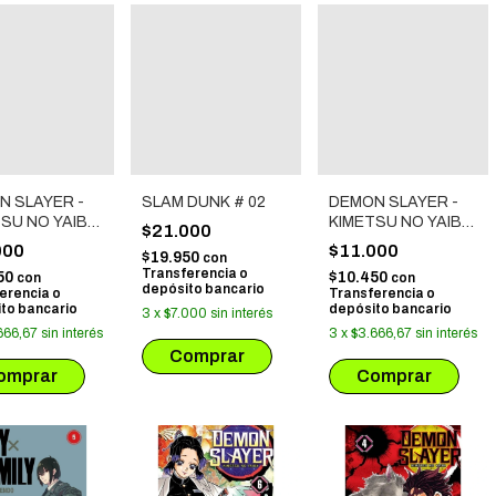
N SLAYER -
SLAM DUNK # 02
DEMON SLAYER -
SU NO YAIBA
KIMETSU NO YAIBA
$21.000
# 07
000
$11.000
$19.950
con
Transferencia o
50
$10.450
con
con
depósito bancario
erencia o
Transferencia o
to bancario
depósito bancario
3
x
$7.000
sin interés
666,67
sin interés
3
x
$3.666,67
sin interés