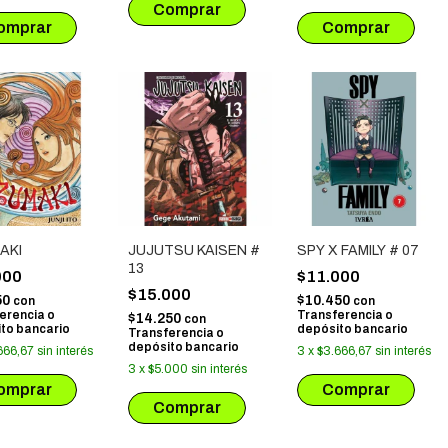
AKI
JUJUTSU KAISEN #
SPY X FAMILY # 07
13
000
$11.000
$15.000
50
$10.450
con
con
erencia o
Transferencia o
$14.250
con
to bancario
depósito bancario
Transferencia o
depósito bancario
666,67
sin interés
3
x
$3.666,67
sin interés
3
x
$5.000
sin interés