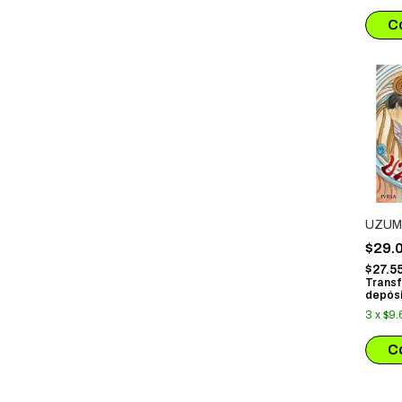
UZUM
$29.
$27.5
Transf
depósi
3
x
$9.