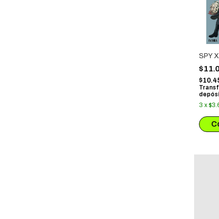
SPY X
$11.
$10.4
Transf
depósi
3
x
$3.