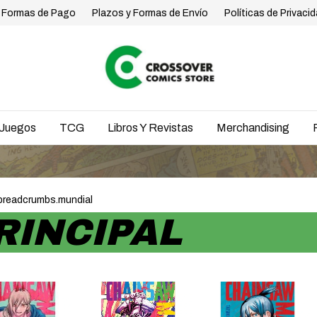
Formas de Pago
Plazos y Formas de Envío
Políticas de Privaci
Juegos
TCG
Libros Y Revistas
Merchandising
ENV
breadcrumbs.mundial
RINCIPAL