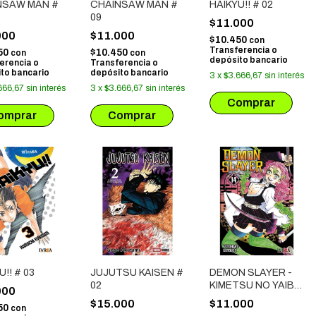
NSAW MAN #
CHAINSAW MAN #
HAIKYU!! # 02
09
$11.000
000
$11.000
$10.450
con
Transferencia o
50
$10.450
con
con
depósito bancario
erencia o
Transferencia o
to bancario
depósito bancario
3
x
$3.666,67
sin interés
666,67
sin interés
3
x
$3.666,67
sin interés
U!! # 03
JUJUTSU KAISEN #
DEMON SLAYER -
02
KIMETSU NO YAIBA
000
# 14
$15.000
$11.000
50
con