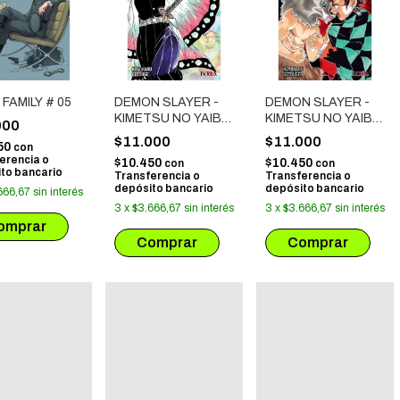
 FAMILY # 05
DEMON SLAYER -
DEMON SLAYER -
KIMETSU NO YAIBA
KIMETSU NO YAIBA
000
# 06
# 04
$11.000
$11.000
50
con
erencia o
$10.450
$10.450
con
con
to bancario
Transferencia o
Transferencia o
depósito bancario
depósito bancario
666,67
sin interés
3
x
$3.666,67
sin interés
3
x
$3.666,67
sin interés