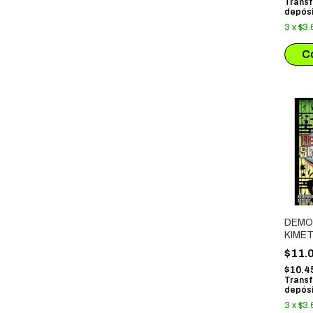
Transf
depósi
3
x
$3.
DEMO
KIMET
# 17
$11.
$10.4
Transf
depósi
3
x
$3.