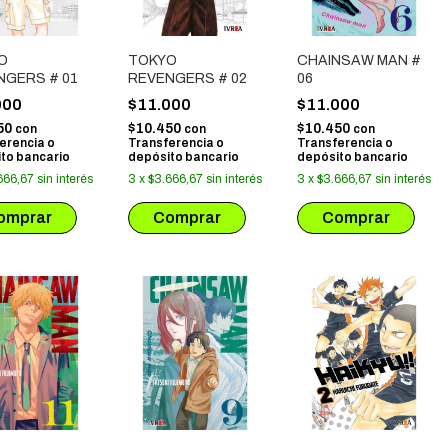
O
TOKYO
CHAINSAW MAN #
NGERS # 01
REVENGERS # 02
06
000
$11.000
$11.000
50
$10.450
$10.450
con
con
con
erencia o
Transferencia o
Transferencia o
to bancario
depósito bancario
depósito bancario
666,67
sin interés
3
x
$3.666,67
sin interés
3
x
$3.666,67
sin interés