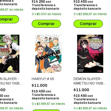
erencia o
$14.250
$10.450
con
con
to bancario
Transferencia o
Transferencia o
depósito bancario
depósito bancario
666,67
sin interés
3
x
$5.000
sin interés
3
x
$3.666,67
sin interés
N SLAYER -
HAIKYU!! # 05
DEMON SLAYER -
SU NO YAIBA
KIMETSU NO YAIBA
$11.000
# 18
000
$11.000
$10.450
con
Transferencia o
50
$10.450
con
con
depósito bancario
erencia o
Transferencia o
to bancario
depósito bancario
3
x
$3.666,67
sin interés
666,67
sin interés
3
x
$3.666,67
sin interés