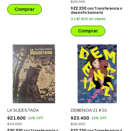
$26.000
$22.230
con
Transferencia o
depósito bancario
3
x
$7.800
sin interés
LA SUDESTADA
DEMENCIA 21 # 01
$21.600
$23.400
-
10
%
OFF
-
10
%
OFF
$24.000
$26.000
$20.520
$22.230
con
Transferencia o
con
Transferencia o