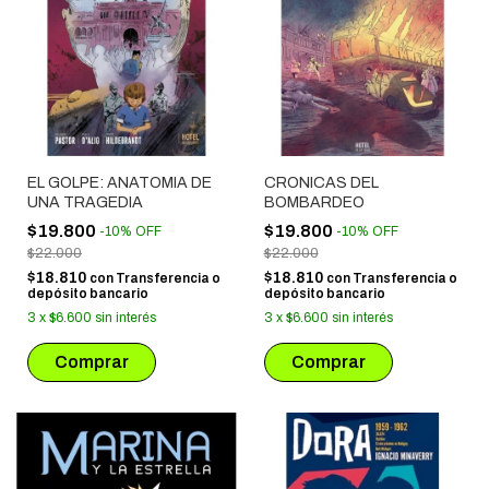
EL GOLPE: ANATOMIA DE
CRONICAS DEL
UNA TRAGEDIA
BOMBARDEO
$19.800
$19.800
-
10
%
OFF
-
10
%
OFF
$22.000
$22.000
$18.810
$18.810
con
Transferencia o
con
Transferencia o
depósito bancario
depósito bancario
3
x
$6.600
sin interés
3
x
$6.600
sin interés