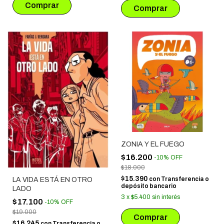
ZONIA Y EL FUEGO
$16.200
-
10
%
OFF
$18.000
$15.390
con
Transferencia o
LA VIDA ESTÁ EN OTRO
depósito bancario
LADO
3
x
$5.400
sin interés
$17.100
-
10
%
OFF
$19.000
$16.245
con
Transferencia o