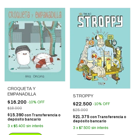
CROQUETA Y
EMPANADILLA
STROPPY
$16.200
-
10
%
OFF
$22.500
-
10
%
OFF
$18.000
$25.000
$15.390
con
Transferencia o
$21.375
con
Transferencia o
depósito bancario
depósito bancario
3
x
$5.400
sin interés
3
x
$7.500
sin interés