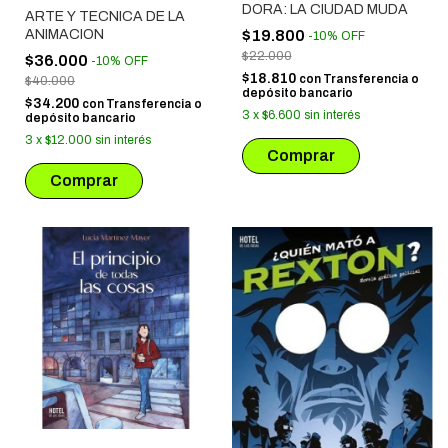
DORA: LA CIUDAD MUDA
ARTE Y TECNICA DE LA
ANIMACION
$19.800
-
10
%
OFF
$22.000
$36.000
-
10
%
OFF
$18.810
con
Transferencia o
$40.000
depósito bancario
$34.200
con
Transferencia o
3
x
$6.600
sin interés
depósito bancario
3
x
$12.000
sin interés