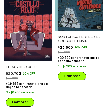
NORTON GUTIERREZ Y EL
COLLAR DE EMMA
TZAMPAK
$21.600
-
10
%
OFF
$24.000
$20.520
con
Transferencia o
depósito bancario
3
x
$7.200
sin interés
EL CASTILLO ROJO
$20.700
-
10
%
OFF
$23.000
$19.665
con
Transferencia o
depósito bancario
3
x
$6.900
sin interés