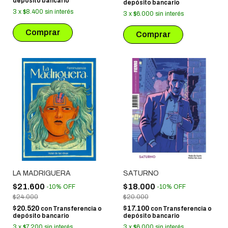
depósito bancario
depósito bancario
3
x
$8.400
sin interés
3
x
$6.000
sin interés
LA MADRIGUERA
SATURNO
$21.600
$18.000
-
10
%
OFF
-
10
%
OFF
$24.000
$20.000
$20.520
$17.100
con
Transferencia o
con
Transferencia o
depósito bancario
depósito bancario
3
x
$7.200
sin interés
3
x
$6.000
sin interés