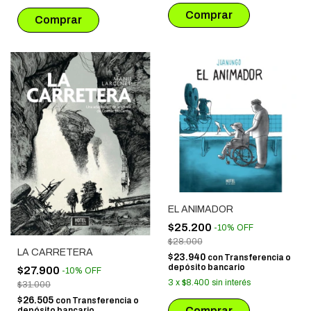
EL ANIMADOR
$25.200
-
10
%
OFF
$28.000
LA CARRETERA
$23.940
con
Transferencia o
depósito bancario
$27.900
-
10
%
OFF
3
x
$8.400
sin interés
$31.000
$26.505
con
Transferencia o
depósito bancario