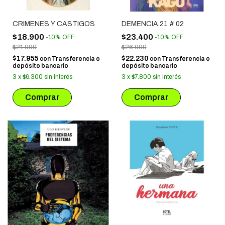
CRIMENES Y CASTIGOS
DEMENCIA 21 # 02
$18.900
$23.400
-
10
%
OFF
-
10
%
OFF
$21.000
$26.000
$17.955
$22.230
con
Transferencia o
con
Transferencia o
depósito bancario
depósito bancario
3
x
$6.300
sin interés
3
x
$7.800
sin interés