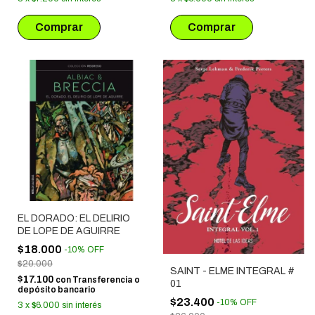
EL DORADO: EL DELIRIO
DE LOPE DE AGUIRRE
$18.000
-
10
%
OFF
$20.000
SAINT - ELME INTEGRAL #
$17.100
con
Transferencia o
01
depósito bancario
$23.400
-
10
%
OFF
3
x
$6.000
sin interés