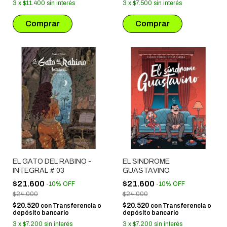
3
x
$11.400
sin interés
3
x
$7.500
sin interés
EL GATO DEL RABINO -
EL SINDROME
INTEGRAL # 03
GUASTAVINO
$21.600
$21.600
-
10
%
OFF
-
10
%
OFF
$24.000
$24.000
$20.520
$20.520
con
Transferencia o
con
Transferencia o
depósito bancario
depósito bancario
3
x
$7.200
sin interés
3
x
$7.200
sin interés