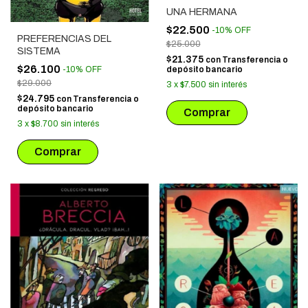
UNA HERMANA
$22.500
-
10
%
OFF
PREFERENCIAS DEL
$25.000
SISTEMA
$21.375
con
Transferencia o
$26.100
-
10
%
OFF
depósito bancario
$29.000
3
x
$7.500
sin interés
$24.795
con
Transferencia o
depósito bancario
3
x
$8.700
sin interés