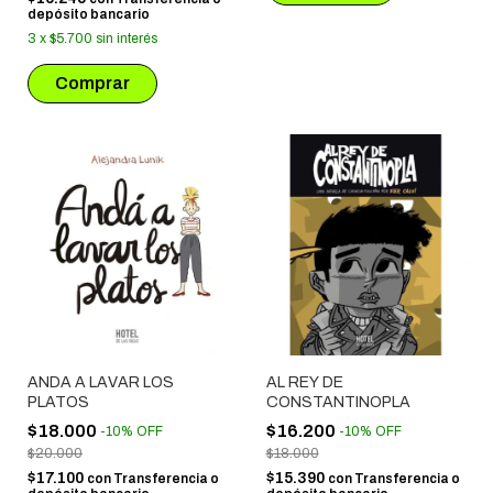
depósito bancario
3
x
$5.700
sin interés
ANDA A LAVAR LOS
AL REY DE
PLATOS
CONSTANTINOPLA
$18.000
$16.200
-
10
%
OFF
-
10
%
OFF
$20.000
$18.000
$17.100
$15.390
con
Transferencia o
con
Transferencia o