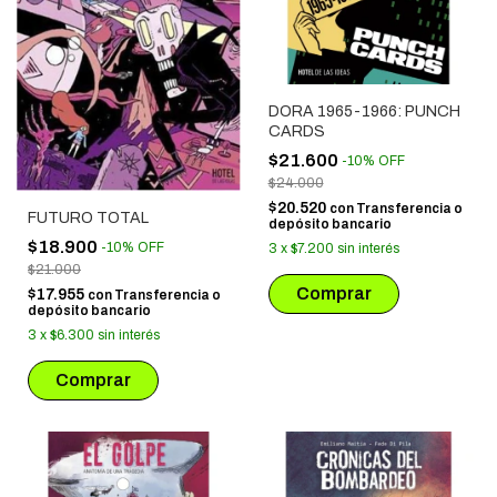
DORA 1965-1966: PUNCH
CARDS
$21.600
-
10
%
OFF
$24.000
$20.520
con
Transferencia o
FUTURO TOTAL
depósito bancario
$18.900
-
10
%
OFF
3
x
$7.200
sin interés
$21.000
$17.955
con
Transferencia o
depósito bancario
3
x
$6.300
sin interés