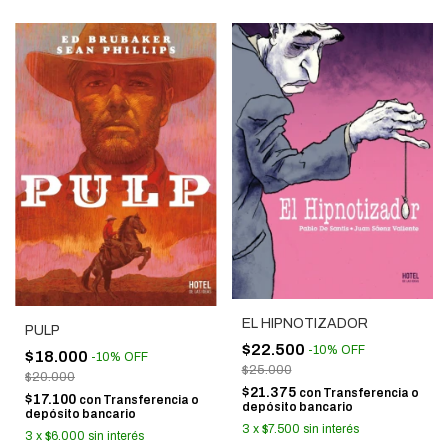
EL HIPNOTIZADOR
PULP
$22.500
-
10
%
OFF
$18.000
-
10
%
OFF
$25.000
$20.000
$21.375
con
Transferencia o
$17.100
con
Transferencia o
depósito bancario
depósito bancario
3
x
$7.500
sin interés
3
x
$6.000
sin interés