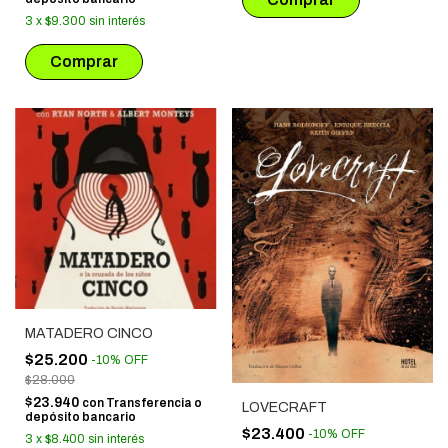
3
x
$9.300
sin interés
MATADERO CINCO
$25.200
-
10
%
OFF
$28.000
$23.940
con
Transferencia o
LOVECRAFT
depósito bancario
$23.400
-
10
%
OFF
3
x
$8.400
sin interés