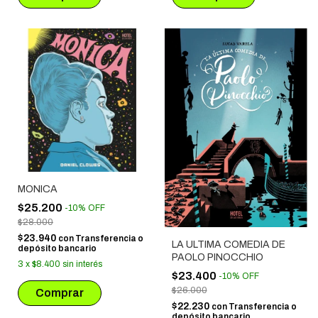
MONICA
$25.200
-
10
%
OFF
$28.000
$23.940
con
Transferencia o
LA ULTIMA COMEDIA DE
depósito bancario
PAOLO PINOCCHIO
3
x
$8.400
sin interés
$23.400
-
10
%
OFF
$26.000
$22.230
con
Transferencia o
depósito bancario