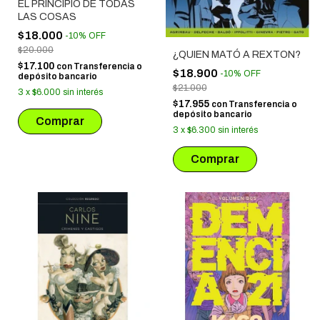
EL PRINCIPIO DE TODAS
LAS COSAS
$18.000
-
10
%
OFF
$20.000
¿QUIEN MATÓ A REXTON?
$17.100
con
Transferencia o
$18.900
-
10
%
OFF
depósito bancario
$21.000
3
x
$6.000
sin interés
$17.955
con
Transferencia o
depósito bancario
3
x
$6.300
sin interés