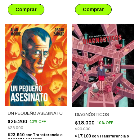
UN PEQUEÑO ASESINATO
DIAGNÓSTICOS
$25.200
-
10
%
OFF
$18.000
-
10
%
OFF
$28.000
$20.000
$23.940
con
Transferencia o
$17.100
con
Transferencia o