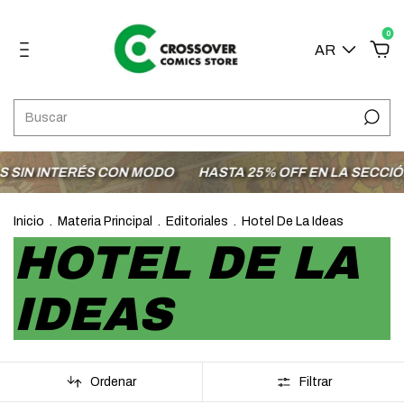
0
AR
RÉS CON MODO
HASTA 25% OFF EN LA SECCIÓN OFERTAS
Inicio
.
Materia Principal
.
Editoriales
.
Hotel De La Ideas
HOTEL DE LA
IDEAS
Ordenar
Filtrar