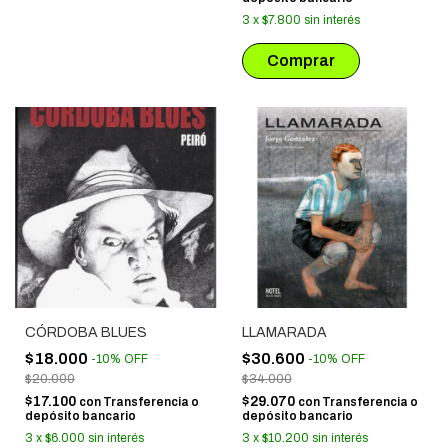
3
x
$7.800
sin interés
CÓRDOBA BLUES
LLAMARADA
$18.000
$30.600
-
10
%
OFF
-
10
%
OFF
$20.000
$34.000
$17.100
$29.070
con
Transferencia o
con
Transferencia o
depósito bancario
depósito bancario
3
x
$6.000
sin interés
3
x
$10.200
sin interés