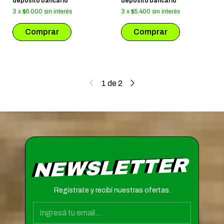
depósito bancario
depósito bancario
3
x
$6.000
sin interés
3
x
$5.400
sin interés
1
de
2
NEWSLETTER
Registrate y recibí nuestras ofertas.