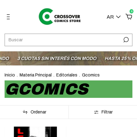
0
AR
DO
3 CUOTAS SIN INTERÉS CON MODO
HASTA 25% OFF
Inicio
.
Materia Principal
.
Editoriales
.
Gcomics
GCOMICS
Ordenar
Filtrar