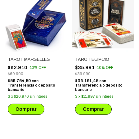
TAROT MARSELLES
TAROT EGIPCIO
$62.910
$35.991
-
10
%
OFF
-
10
%
OFF
$69.900
$39.990
$59.764,50
$34.191,45
con
con
Transferencia o depósito
Transferencia o depósito
bancario
bancario
3
x
$20.970
sin interés
3
x
$11.997
sin interés