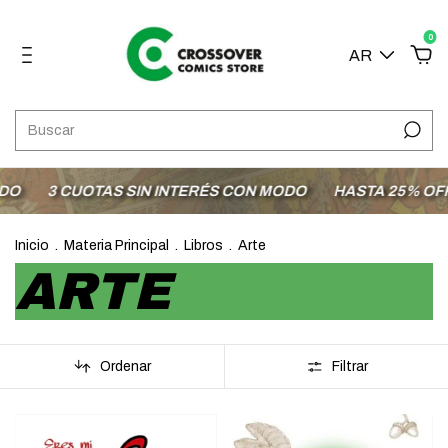
0
AR
O
3 CUOTAS SIN INTERÉS CON MODO
HASTA 25% OFF E
Inicio
.
Materia Principal
.
Libros
.
Arte
ARTE
Ordenar
Filtrar