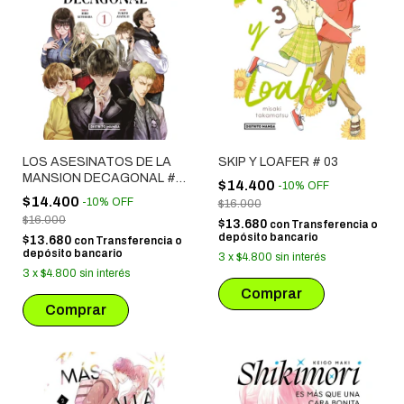
LOS ASESINATOS DE LA
SKIP Y LOAFER # 03
MANSION DECAGONAL #
$14.400
-
10
%
OFF
01
$14.400
-
10
%
OFF
$16.000
$16.000
$13.680
con
Transferencia o
depósito bancario
$13.680
con
Transferencia o
depósito bancario
3
x
$4.800
sin interés
3
x
$4.800
sin interés