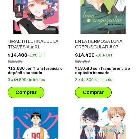
HIRAETH EL FINAL DE LA
EN LA HERMOSA LUNA
TRAVESIA # 01
CREPUSCULAR # 07
$14.400
$14.400
-
10
%
OFF
-
10
%
OFF
$16.000
$16.000
$13.680
$13.680
con
Transferencia o
con
Transferencia o
depósito bancario
depósito bancario
3
x
$4.800
sin interés
3
x
$4.800
sin interés