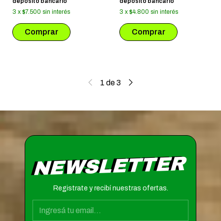
depósito bancario
depósito bancario
3
x
$7.500
sin interés
3
x
$4.800
sin interés
1
de
3
NEWSLETTER
Registrate y recibí nuestras ofertas.