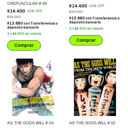
CREPUSCULAR # 06
$14.400
-
10
%
OFF
$14.400
-
10
%
OFF
$16.000
$16.000
$13.680
con
Transferencia o
depósito bancario
$13.680
con
Transferencia o
depósito bancario
3
x
$4.800
sin interés
3
x
$4.800
sin interés
AS THE GODS WILL # 04
AS THE GODS WILL # 02