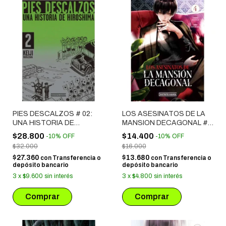
PIES DESCALZOS # 02:
LOS ASESINATOS DE LA
UNA HISTORIA DE
MANSION DECAGONAL #
HIROSHIMA
04
$28.800
$14.400
-
10
%
OFF
-
10
%
OFF
$32.000
$16.000
$27.360
$13.680
con
Transferencia o
con
Transferencia o
depósito bancario
depósito bancario
3
x
$9.600
sin interés
3
x
$4.800
sin interés