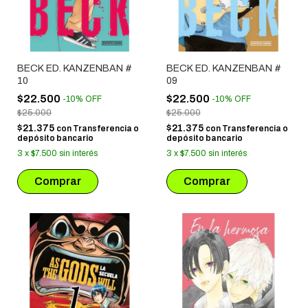
BECK ED. KANZENBAN #
BECK ED. KANZENBAN #
10
09
$22.500
$22.500
-
10
%
OFF
-
10
%
OFF
$25.000
$25.000
$21.375
$21.375
con
Transferencia o
con
Transferencia o
depósito bancario
depósito bancario
3
x
$7.500
sin interés
3
x
$7.500
sin interés