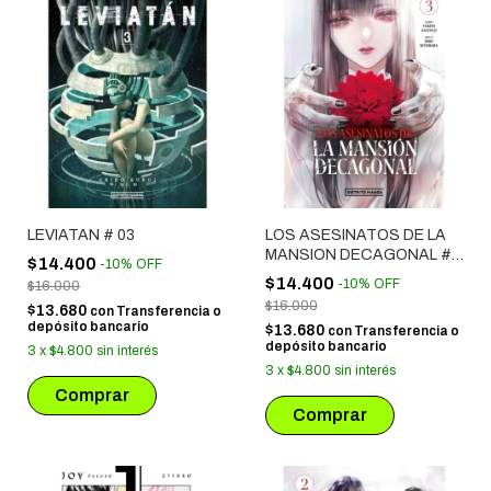
LEVIATAN # 03
LOS ASESINATOS DE LA
MANSION DECAGONAL #
$14.400
-
10
%
OFF
03
$14.400
-
10
%
OFF
$16.000
$16.000
$13.680
con
Transferencia o
depósito bancario
$13.680
con
Transferencia o
depósito bancario
3
x
$4.800
sin interés
3
x
$4.800
sin interés