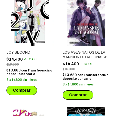
JOY SECOND
LOS ASESINATOS DE LA
MANSION DECAGONAL #
$14.400
-
10
%
OFF
02
$14.400
-
10
%
OFF
$16.000
$16.000
$13.680
con
Transferencia o
depósito bancario
$13.680
con
Transferencia o
depósito bancario
3
x
$4.800
sin interés
3
x
$4.800
sin interés