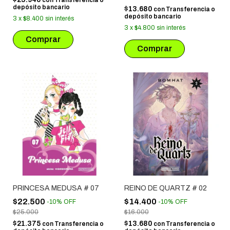
depósito bancario
$13.680
con
Transferencia o
depósito bancario
3
x
$8.400
sin interés
3
x
$4.800
sin interés
PRINCESA MEDUSA # 07
REINO DE QUARTZ # 02
$22.500
$14.400
-
10
%
OFF
-
10
%
OFF
$25.000
$16.000
$21.375
$13.680
con
Transferencia o
con
Transferencia o