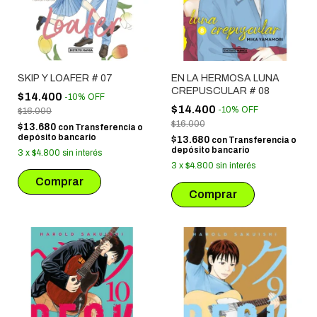
SKIP Y LOAFER # 07
EN LA HERMOSA LUNA
CREPUSCULAR # 08
$14.400
-
10
%
OFF
$14.400
-
10
%
OFF
$16.000
$16.000
$13.680
con
Transferencia o
depósito bancario
$13.680
con
Transferencia o
depósito bancario
3
x
$4.800
sin interés
3
x
$4.800
sin interés