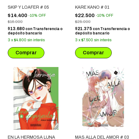
SKIP Y LOAFER # 05
KARE KANO # 01
$14.400
$22.500
-
10
%
OFF
-
10
%
OFF
$16.000
$25.000
$13.680
$21.375
con
Transferencia o
con
Transferencia o
depósito bancario
depósito bancario
3
x
$4.800
sin interés
3
x
$7.500
sin interés
EN LA HERMOSA LUNA
MAS ALLA DEL AMOR # 03