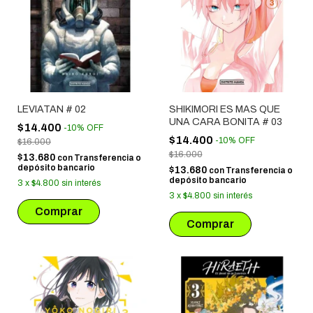
LEVIATAN # 02
SHIKIMORI ES MAS QUE
UNA CARA BONITA # 03
$14.400
-
10
%
OFF
$14.400
-
10
%
OFF
$16.000
$16.000
$13.680
con
Transferencia o
depósito bancario
$13.680
con
Transferencia o
depósito bancario
3
x
$4.800
sin interés
3
x
$4.800
sin interés