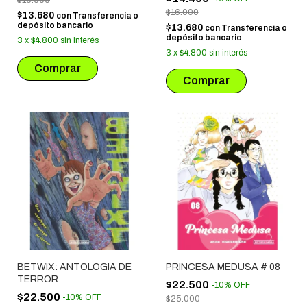
$16.000
$13.680
con
Transferencia o
depósito bancario
$13.680
con
Transferencia o
depósito bancario
3
x
$4.800
sin interés
3
x
$4.800
sin interés
BETWIX: ANTOLOGIA DE
PRINCESA MEDUSA # 08
TERROR
$22.500
-
10
%
OFF
$22.500
-
10
%
OFF
$25.000