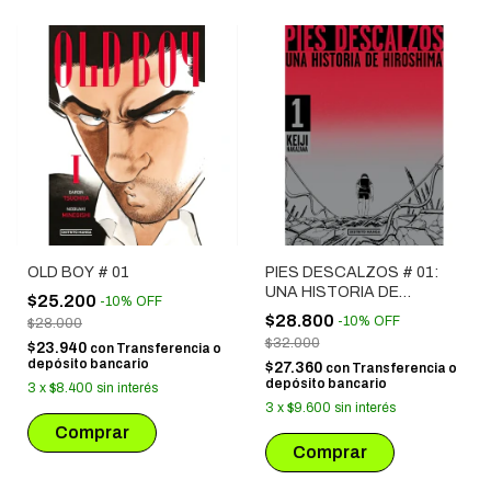
OLD BOY # 01
PIES DESCALZOS # 01:
UNA HISTORIA DE
$25.200
-
10
%
OFF
HIROSHIMA
$28.800
-
10
%
OFF
$28.000
$32.000
$23.940
con
Transferencia o
depósito bancario
$27.360
con
Transferencia o
depósito bancario
3
x
$8.400
sin interés
3
x
$9.600
sin interés