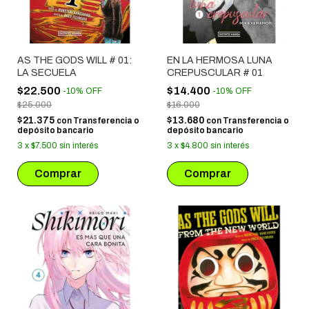
AS THE GODS WILL # 01:
EN LA HERMOSA LUNA
LA SECUELA
CREPUSCULAR # 01
$22.500
$14.400
-
10
%
OFF
-
10
%
OFF
$25.000
$16.000
$21.375
$13.680
con
Transferencia o
con
Transferencia o
depósito bancario
depósito bancario
3
x
$7.500
sin interés
3
x
$4.800
sin interés