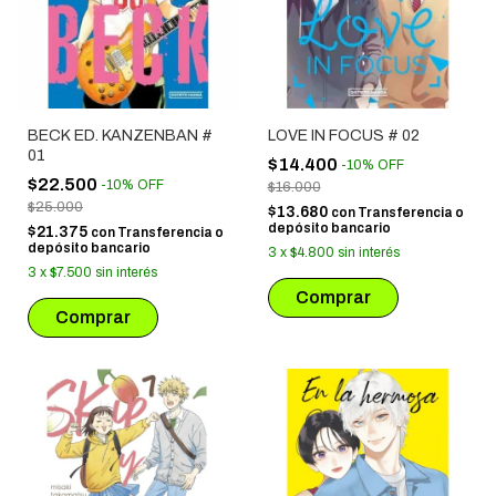
BECK ED. KANZENBAN #
LOVE IN FOCUS # 02
01
$14.400
-
10
%
OFF
$22.500
-
10
%
OFF
$16.000
$25.000
$13.680
con
Transferencia o
depósito bancario
$21.375
con
Transferencia o
depósito bancario
3
x
$4.800
sin interés
3
x
$7.500
sin interés