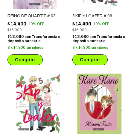
REINO DE QUARTZ # 03
SKIP Y LOAFER # 06
$14.400
$14.400
-
10
%
OFF
-
10
%
OFF
$16.000
$16.000
$13.680
$13.680
con
Transferencia o
con
Transferencia o
depósito bancario
depósito bancario
3
x
$4.800
sin interés
3
x
$4.800
sin interés