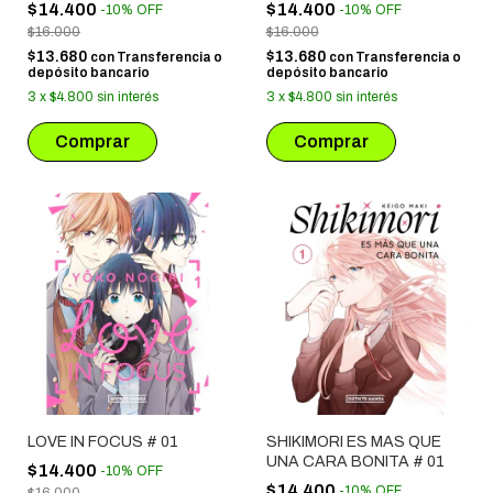
$14.400
$14.400
-
10
%
OFF
-
10
%
OFF
$16.000
$16.000
$13.680
$13.680
con
Transferencia o
con
Transferencia o
depósito bancario
depósito bancario
3
x
$4.800
sin interés
3
x
$4.800
sin interés
LOVE IN FOCUS # 01
SHIKIMORI ES MAS QUE
UNA CARA BONITA # 01
$14.400
-
10
%
OFF
$14.400
-
10
%
OFF
$16.000