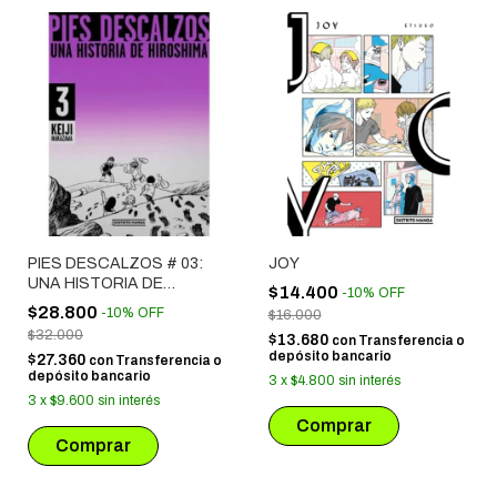
PIES DESCALZOS # 03:
JOY
UNA HISTORIA DE
$14.400
-
10
%
OFF
HIROSHIMA
$28.800
-
10
%
OFF
$16.000
$32.000
$13.680
con
Transferencia o
depósito bancario
$27.360
con
Transferencia o
depósito bancario
3
x
$4.800
sin interés
3
x
$9.600
sin interés