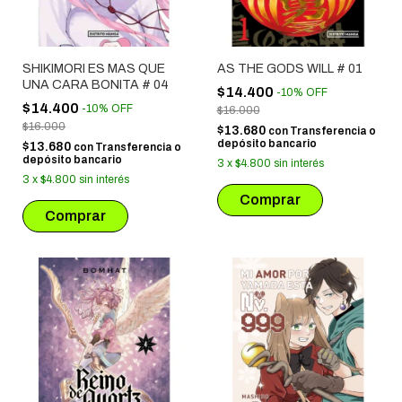
SHIKIMORI ES MAS QUE
AS THE GODS WILL # 01
UNA CARA BONITA # 04
$14.400
-
10
%
OFF
$14.400
-
10
%
OFF
$16.000
$16.000
$13.680
con
Transferencia o
depósito bancario
$13.680
con
Transferencia o
depósito bancario
3
x
$4.800
sin interés
3
x
$4.800
sin interés