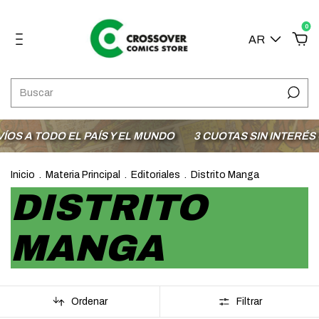
0
AR
ODO EL PAÍS Y EL MUNDO
3 CUOTAS SIN INTERÉS CON M
Inicio
.
Materia Principal
.
Editoriales
.
Distrito Manga
DISTRITO
MANGA
Ordenar
Filtrar