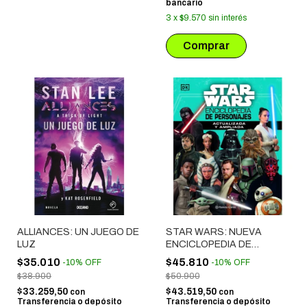
bancario
3
x
$9.570
sin interés
ALLIANCES: UN JUEGO DE
STAR WARS: NUEVA
LUZ
ENCICLOPEDIA DE
PERSONAJES
$35.010
$45.810
-
10
%
OFF
-
10
%
OFF
ACTUALIZADA Y
$38.900
$50.900
AMPLIADA
$33.259,50
$43.519,50
con
con
Transferencia o depósito
Transferencia o depósito