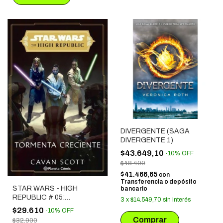
DIVERGENTE (SAGA
DIVERGENTE 1)
$43.649,10
-
10
%
OFF
$48.499
$41.466,65
con
Transferencia o depósito
STAR WARS - HIGH
bancario
REPUBLIC # 05:
3
x
$14.549,70
sin interés
TORMENTA CRECIENTE
$29.610
-
10
%
OFF
$32.900