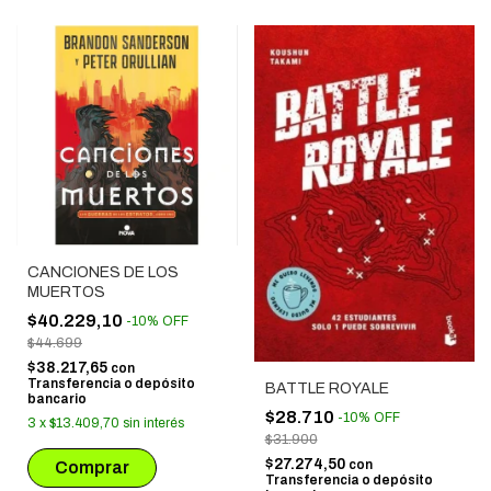
CANCIONES DE LOS
MUERTOS
$40.229,10
-
10
%
OFF
$44.699
$38.217,65
con
Transferencia o depósito
BATTLE ROYALE
bancario
$28.710
-
10
%
OFF
3
x
$13.409,70
sin interés
$31.900
$27.274,50
con
Transferencia o depósito