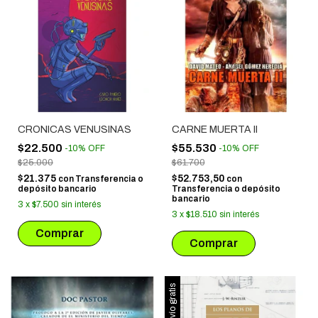
CRONICAS VENUSINAS
CARNE MUERTA II
$22.500
$55.530
-
10
%
OFF
-
10
%
OFF
$25.000
$61.700
$21.375
$52.753,50
con
Transferencia o
con
depósito bancario
Transferencia o depósito
bancario
3
x
$7.500
sin interés
3
x
$18.510
sin interés
Envío gratis