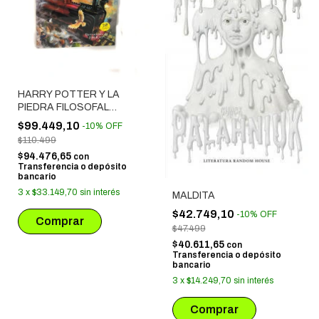
HARRY POTTER Y LA
PIEDRA FILOSOFAL
(ILUSTRADO)
$99.449,10
-
10
%
OFF
$110.499
$94.476,65
con
Transferencia o depósito
bancario
3
x
$33.149,70
sin interés
MALDITA
$42.749,10
-
10
%
OFF
$47.499
$40.611,65
con
Transferencia o depósito
bancario
3
x
$14.249,70
sin interés