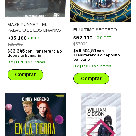
MAZE RUNNER - EL
EL ULTIMO SECRETO
PALACIO DE LOS CRANKS
$52.110
$35.100
-
10
%
OFF
-
10
%
OFF
$57.900
$39.000
$49.504,50
$33.345
con
con
Transferencia o
Transferencia o depósito
depósito bancario
bancario
3
x
$11.700
sin interés
3
x
$17.370
sin interés