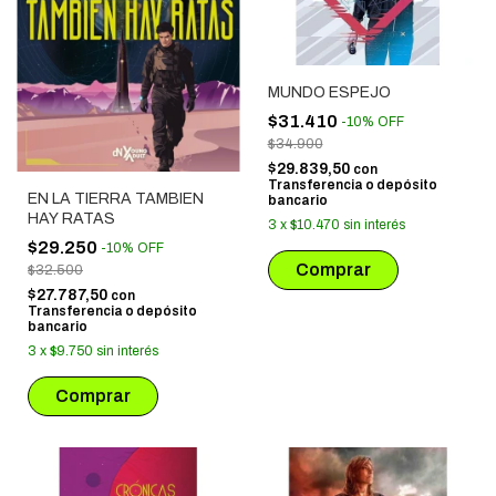
MUNDO ESPEJO
$31.410
-
10
%
OFF
$34.900
$29.839,50
con
Transferencia o depósito
EN LA TIERRA TAMBIEN
bancario
HAY RATAS
3
x
$10.470
sin interés
$29.250
-
10
%
OFF
$32.500
$27.787,50
con
Transferencia o depósito
bancario
3
x
$9.750
sin interés