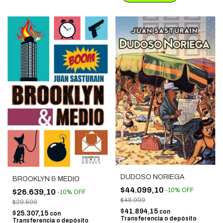
DUDOSO NORIEGA
BROOKLYN & MEDIO
$44.099,10
-
10
%
OFF
$26.639,10
-
10
%
OFF
$48.999
$29.599
$41.894,15
con
$25.307,15
con
Transferencia o depósito
Transferencia o depósito