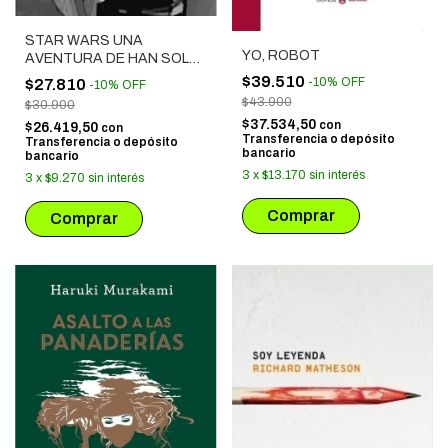
STAR WARS UNA
YO, ROBOT
AVENTURA DE HAN SOLO
Y CHEWBACCA
$39.510
-
10
%
OFF
$27.810
-
10
%
OFF
$43.900
$30.900
$37.534,50
con
$26.419,50
con
Transferencia o depósito
Transferencia o depósito
bancario
bancario
3
x
$13.170
sin interés
3
x
$9.270
sin interés