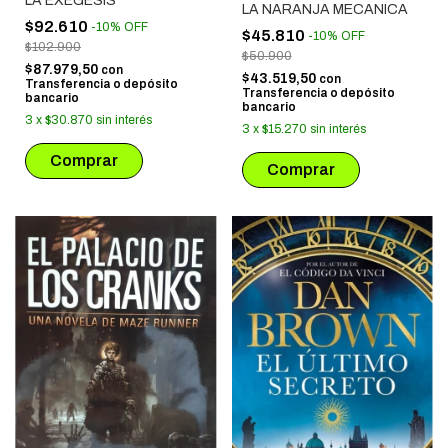
LA EXÉGESIS
LA NARANJA MECANICA
$92.610
-
10
%
OFF
$45.810
-
10
%
OFF
$102.900
$50.900
$87.979,50
con
$43.519,50
con
Transferencia o depósito
Transferencia o depósito
bancario
bancario
3
x
$30.870
sin interés
3
x
$15.270
sin interés