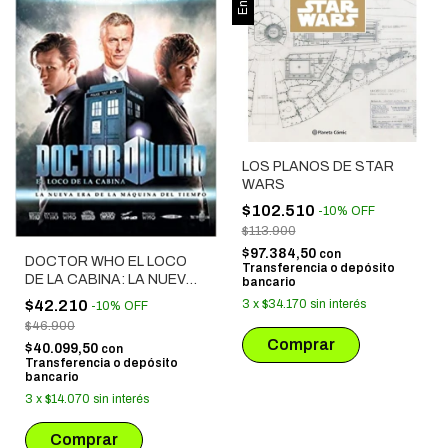
LOS PLANOS DE STAR
WARS
$102.510
-
10
%
OFF
$113.900
$97.384,50
con
DOCTOR WHO EL LOCO
Transferencia o depósito
DE LA CABINA: LA NUEVA
bancario
ERA DE LA MAQUINA DEL
$42.210
3
x
$34.170
sin interés
-
10
%
OFF
TIEMPO
$46.900
$40.099,50
con
Transferencia o depósito
bancario
3
x
$14.070
sin interés