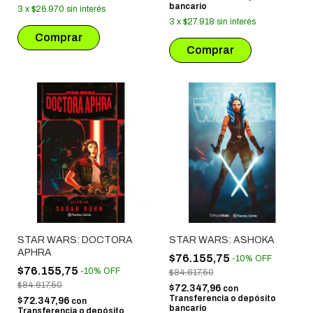
bancario
3
x
$26.970
sin interés
3
x
$27.918
sin interés
STAR WARS: DOCTORA
STAR WARS: ASHOKA
APHRA
$76.155,75
-
10
%
OFF
$76.155,75
-
10
%
OFF
$84.617,50
$84.617,50
$72.347,96
con
Transferencia o depósito
$72.347,96
con
bancario
Transferencia o depósito