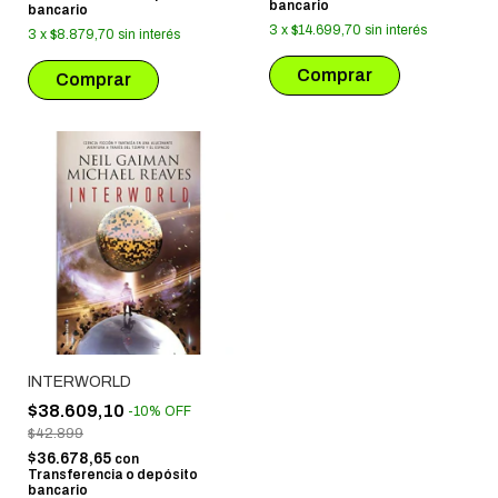
bancario
bancario
3
x
$14.699,70
sin interés
3
x
$8.879,70
sin interés
INTERWORLD
$38.609,10
-
10
%
OFF
$42.899
$36.678,65
con
Transferencia o depósito
bancario