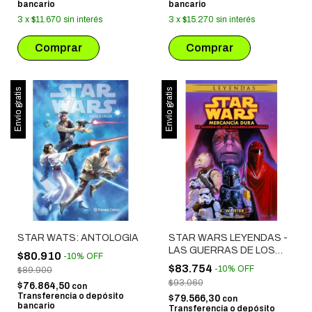
bancario
bancario
3
x
$11.670
sin interés
3
x
$15.270
sin interés
Envío gratis
Envío gratis
STAR WATS: ANTOLOGIA
STAR WARS LEYENDAS -
LAS GUERRAS DE LOS
$80.910
-
10
%
OFF
CAZARRECOMPENSAS #
$83.754
-
10
%
OFF
$89.900
03: MERCANCÍA DURA
$93.060
$76.864,50
con
Transferencia o depósito
$79.566,30
con
bancario
Transferencia o depósito