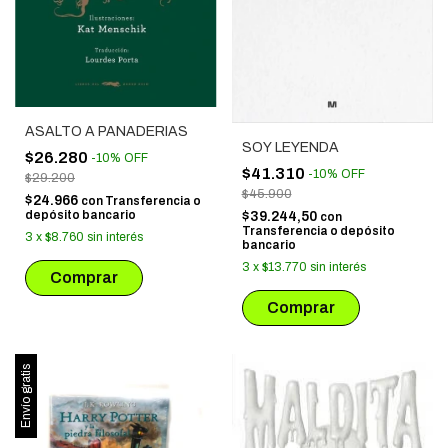
ASALTO A PANADERIAS
SOY LEYENDA
$26.280
-
10
%
OFF
$41.310
-
10
%
OFF
$29.200
$45.900
$24.966
con
Transferencia o
depósito bancario
$39.244,50
con
Transferencia o depósito
3
x
$8.760
sin interés
bancario
3
x
$13.770
sin interés
Envío gratis