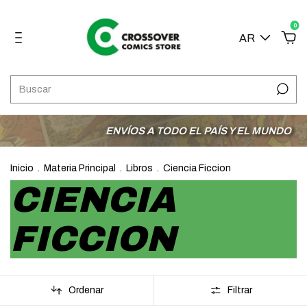
0
AR
ENVÍOS A TODO EL PAÍS Y EL MUNDO
3 CUOTA
Inicio
.
Materia Principal
.
Libros
.
Ciencia Ficcion
CIENCIA
FICCION
Ordenar
Filtrar