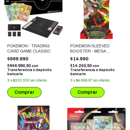
POKEMON - TRADING
POKEMON SLEEVED
CARD GAME CLASSIC
BOOSTER - MEGA
EVOLUTION: PITCH BLACK
$999.990
$14.990
# 02
$949.990,50
$14.240,50
con
con
Transferencia o depósito
Transferencia o depósito
bancario
bancario
3
x
$333.330
sin interés
3
x
$4.996,67
sin interés