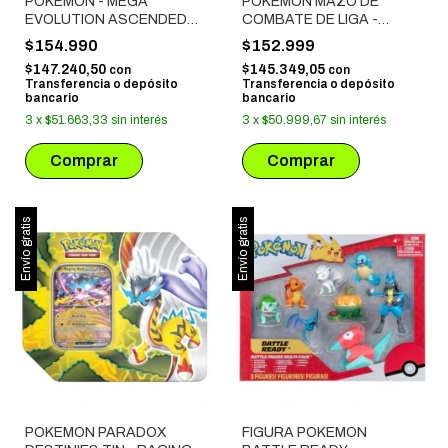
POKEMON - MEGA
POKEMON MAZO DE
EVOLUTION ASCENDED
COMBATE DE LIGA -
HEROES: TECH STICKERS
MEWTWO EX DEL EQUIPO
$154.990
$152.999
COLLECTION (GASTLY)
ROCKET
$147.240,50
$145.349,05
con
con
Transferencia o depósito
Transferencia o depósito
bancario
bancario
3
x
$51.663,33
sin interés
3
x
$50.999,67
sin interés
Envío gratis
Envío gratis
POKEMON PARADOX
FIGURA POKEMON