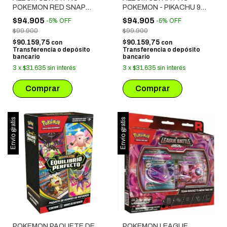
POKEMON RED SNAP
POKEMON - PIKACHU 9
PREMIUM
BOLSILLOS
$94.905
$94.905
-
5
%
OFF
-
5
%
OFF
$99.900
$99.900
$90.159,75
$90.159,75
con
con
Transferencia o depósito
Transferencia o depósito
bancario
bancario
3
x
$31.635
sin interés
3
x
$31.635
sin interés
Envío gratis
Envío gratis
POKEMON PAQUETE DE
POKEMON LEAGUE