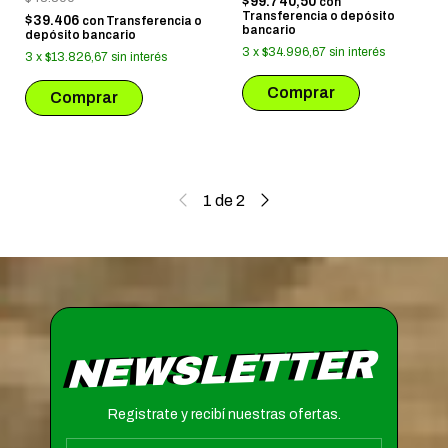
$99.740,50
con
Transferencia o depósito
$39.406
con
Transferencia o
bancario
depósito bancario
3
x
$34.996,67
sin interés
3
x
$13.826,67
sin interés
1
de
2
NEWSLETTER
Registrate y recibí nuestras ofertas.