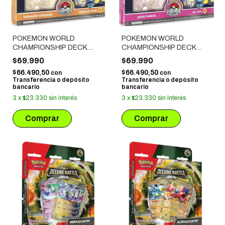
POKEMON WORLD
POKEMON WORLD
CHAMPIONSHIP DECK
CHAMPIONSHIP DECK
2024: FERNANDO
2024: JESSE PARKER -
$69.990
$69.990
CIFUENTES - CRUSHING
THE 'DON
$66.490,50
$66.490,50
con
con
THORN
Transferencia o depósito
Transferencia o depósito
bancario
bancario
3
x
$23.330
sin interés
3
x
$23.330
sin interés