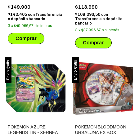
COLLECTION
VIOLET: JOURNEY
$149.900
$113.990
TOGETHER
$142.405
$108.290,50
con
Transferencia
con
o depósito bancario
Transferencia o depósito
bancario
3
x
$49.966,67
sin interés
3
x
$37.996,67
sin interés
Envío gratis
Envío gratis
POKEMON AZURE
POKEMON BLOODMOON
LEGENDS TIN - XERNEAS
URSALUNA EX BOX
EX