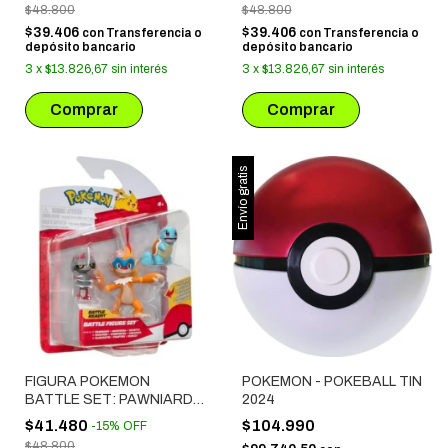
$48.800
$48.800
$39.406
$39.406
con
Transferencia o
con
Transferencia o
depósito bancario
depósito bancario
3
x
$13.826,67
sin interés
3
x
$13.826,67
sin interés
Envío gratis
FIGURA POKEMON
POKEMON - POKEBALL TIN
BATTLE SET: PAWNIARD +
2024
MONFERNO + SQUIRTLE
$41.480
$104.990
-
15
%
OFF
(95155)
$48.800