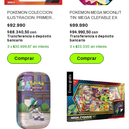
POKEMON COLECCION
POKEMON MEGA MOONLIT
ILUSTRACION: PRIMER
TIN: MEGA CLEFABLE EX
COMPAÑERO SERIE 2
$92.990
$99.990
$88.340,50
$94.990,50
con
con
Transferencia o depósito
Transferencia o depósito
bancario
bancario
3
x
$30.996,67
sin interés
3
x
$33.330
sin interés
Envío gratis