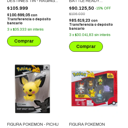
DESTINIES TIN - RAGING
BATTLE READY
BOLT EX
MULTIPACK 8 FIGURES
$105.999
$90.125,50
-
15
%
OFF
(2542)
$106.030
$100.699,05
con
Transferencia o depósito
$85.619,23
con
bancario
Transferencia o depósito
bancario
3
x
$35.333
sin interés
3
x
$30.041,83
sin interés
FIGURA POKEMON - PICHU
FIGURA POKEMON