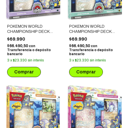
POKEMON WORLD
POKEMON WORLD
CHAMPIONSHIP DECK
CHAMPIONSHIP DECK
2024: SAKUYA OTA -
2024: EVAN PAVELSKI -
$69.990
$69.990
ANCIENT TOOLBOX
REGIDRAGO VSTAR
$66.490,50
$66.490,50
con
con
Transferencia o depósito
Transferencia o depósito
bancario
bancario
3
x
$23.330
sin interés
3
x
$23.330
sin interés