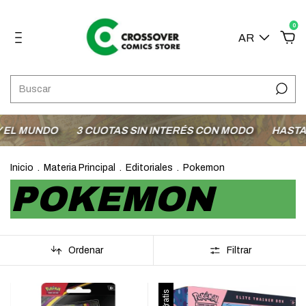
0
AR
3 CUOTAS SIN INTERÉS CON MODO
HASTA 25% OFF E
Inicio
.
Materia Principal
.
Editoriales
.
Pokemon
POKEMON
Ordenar
Filtrar