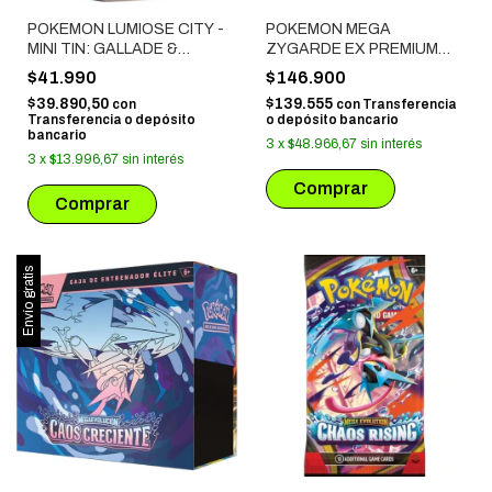
POKEMON LUMIOSE CITY -
POKEMON MEGA
MINI TIN: GALLADE &
ZYGARDE EX PREMIUM
GOOMY
COLLECTION
$41.990
$146.900
$39.890,50
$139.555
con
con
Transferencia
Transferencia o depósito
o depósito bancario
bancario
3
x
$48.966,67
sin interés
3
x
$13.996,67
sin interés
Envío gratis