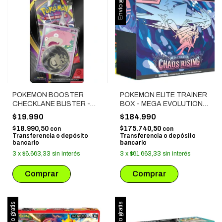
Envío gratis
POKEMON BOOSTER
POKEMON ELITE TRAINER
CHECKLANE BLISTER -
BOX - MEGA EVOLUTION:
MEGA EVOLUTION: PITCH
CHAOS RISING
$19.990
$184.990
BLACK
$18.990,50
$175.740,50
con
con
Transferencia o depósito
Transferencia o depósito
bancario
bancario
3
x
$6.663,33
sin interés
3
x
$61.663,33
sin interés
Envío gratis
Envío gratis