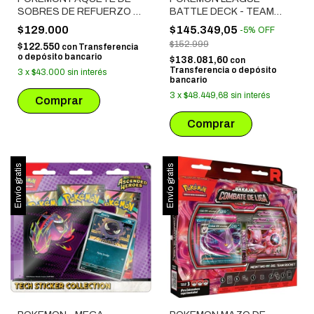
SOBRES DE REFUERZO -
BATTLE DECK - TEAM
MEGAEVOLUCION:
ROCKET'S MEWTWO EX
$129.000
$145.349,05
-
5
%
OFF
EQUILIBRIO PERFECTO
$152.999
$122.550
con
Transferencia
o depósito bancario
$138.081,60
con
Transferencia o depósito
3
x
$43.000
sin interés
bancario
3
x
$48.449,68
sin interés
Envío gratis
Envío gratis