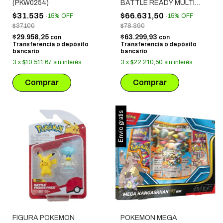
(PKW0254)
BATTLE READY MULTI
PACK - PIKACHU + EEVEE
$31.535
$66.631,50
-
15
%
OFF
-
15
%
OFF
+ SCORBUNNY + DITTO +
$37.100
$78.390
SOBBLE + GROOKEY
$29.958,25
$63.299,93
con
con
Transferencia o depósito
Transferencia o depósito
bancario
bancario
3
x
$10.511,67
sin interés
3
x
$22.210,50
sin interés
Envío gratis
FIGURA POKEMON
POKEMON MEGA