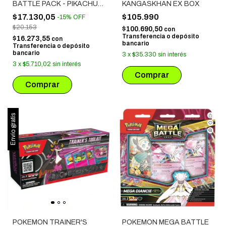
BATTLE PACK - PIKACHU +
KANGASKHAN EX BOX
QUAXLY (3355)
$17.130,05
$105.990
-
15
%
OFF
$20.153
$100.690,50
con
Transferencia o depósito
$16.273,55
con
bancario
Transferencia o depósito
bancario
3
x
$35.330
sin interés
3
x
$5.710,02
sin interés
Envío gratis
POKEMON TRAINER'S
POKEMON MEGA BATTLE