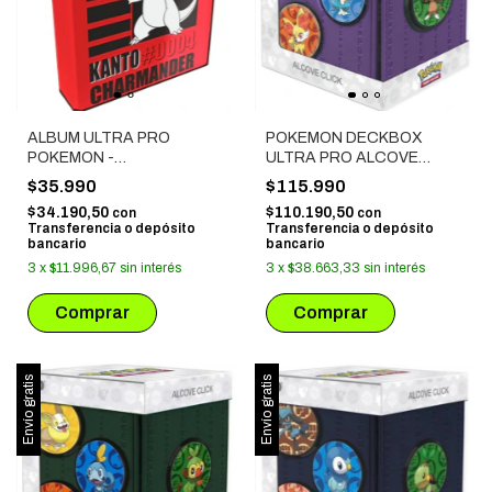
ALBUM ULTRA PRO
POKEMON DECKBOX
POKEMON -
ULTRA PRO ALCOVE
CHARMANDER
CLICK - KALOS VIOLETA
$35.990
$115.990
$34.190,50
$110.190,50
con
con
Transferencia o depósito
Transferencia o depósito
bancario
bancario
3
x
$11.996,67
sin interés
3
x
$38.663,33
sin interés
Envío gratis
Envío gratis