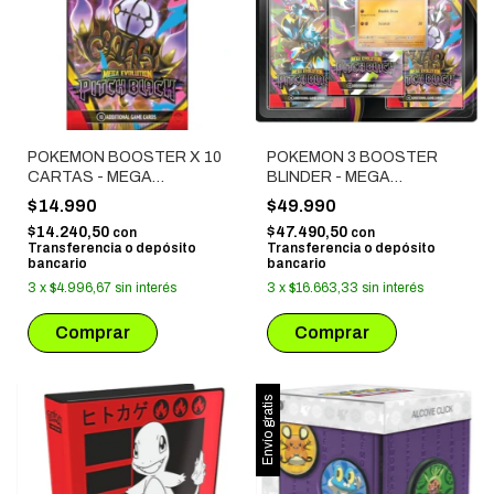
POKEMON BOOSTER X 10
POKEMON 3 BOOSTER
CARTAS - MEGA
BLINDER - MEGA
EVOLUTION: PITCH BLACK
EVOLUTION: PITCH BLACK
$14.990
$49.990
$14.240,50
$47.490,50
con
con
Transferencia o depósito
Transferencia o depósito
bancario
bancario
3
x
$4.996,67
sin interés
3
x
$16.663,33
sin interés
Envío gratis