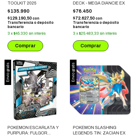
TOOLKIT 2025
DECK - MEGA DIANCIE EX
$135.990
$76.450
$129.190,50
$72.627,50
con
con
Transferencia o depósito
Transferencia o depósito
bancario
bancario
3
x
$45.330
sin interés
3
x
$25.483,33
sin interés
Envío gratis
Envío gratis
POKEMON ESCARLATA Y
POKEMON SLASHING
PURPURA: FULGOR
LEGENDS TIN: ZACIAN EX