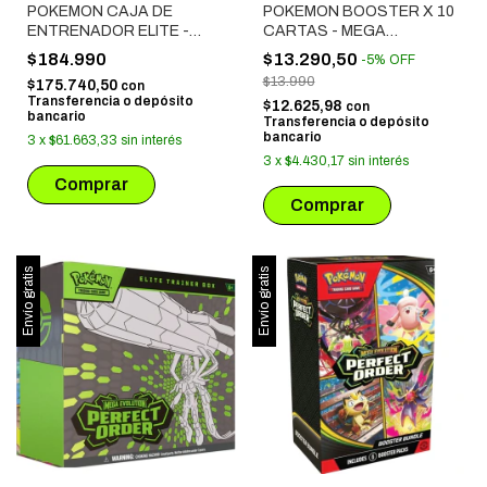
POKEMON CAJA DE
POKEMON BOOSTER X 10
ENTRENADOR ELITE -
CARTAS - MEGA
MEGAEVOLUCUION: CAOS
EVOLUTION: CHAOS
$184.990
$13.290,50
-
5
%
OFF
CRECIENTE
RISING
$13.990
$175.740,50
con
Transferencia o depósito
$12.625,98
con
bancario
Transferencia o depósito
bancario
3
x
$61.663,33
sin interés
3
x
$4.430,17
sin interés
Envío gratis
Envío gratis