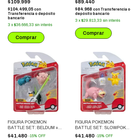
$109.999
$89.440
$104.499,05
$84.968
con
con
Transferencia o
Transferencia o depósito
depósito bancario
bancario
3
x
$29.813,33
sin interés
3
x
$36.666,33
sin interés
FIGURA POKEMON
FIGURA POKEMON
BATTLE SET: BELDUM +
BATTLE SET: SLOWPOKE
SIRFETCH'D + CLEFAIRY
+ LITWICK + PIKACHU
$41.480
$41.480
-
15
%
OFF
-
15
%
OFF
(95155)
(95155)