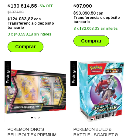
NEGRO - CARPETA PARA
$130.614,55
$97.990
-
5
%
OFF
COLECCIONES
$137.489
$93.090,50
con
Transferencia o depósito
$124.083,82
con
bancario
Transferencia o depósito
bancario
3
x
$32.663,33
sin interés
3
x
$43.538,18
sin interés
Envío gratis
Envío gratis
POKEMON IONO'S
POKEMON BUILD &
BELLIBOLT EX PREMIUM
BATTLE - SCARLET &