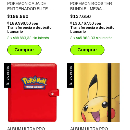
POKEMON CAJA DE
POKEMON BOOSTER
ENTRENADOR ELITE -
BUNDLE - MEGA
MEGAEVOLUCION:
EVOLUTION: PERFECT
$199.990
$137.650
EQUILIBRIO PERFECTO
ORDER
$189.990,50
$130.767,50
con
con
Transferencia o depósito
Transferencia o depósito
bancario
bancario
3
x
$66.663,33
sin interés
3
x
$45.883,33
sin interés
Envío gratis
Envío gratis
ALBUM ULTRA PRO
ALBUM ULTRA PRO