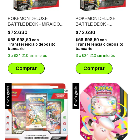
POKEMON DELUXE
POKEMON DELUXE
BATTLE DECK - MIRAIDON
BATTLE DECK -
EX
KORAIDON EX
$72.630
$72.630
$68.998,50
$68.998,50
con
con
Transferencia o depósito
Transferencia o depósito
bancario
bancario
3
x
$24.210
sin interés
3
x
$24.210
sin interés
Envío gratis
Envío gratis