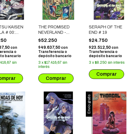
TSU KAISEN
THE PROMISED
SERAPH OF THE
A # 00:
NEVERLAND -
END # 19
RA DE
CRONICAS DE
250
$52.250
$24.750
ICEROS LA
UNOS
37,50
$49.637,50
$23.512,50
con
con
con
CULA
COMPAÑEROS DE
erencia o
Transferencia o
Transferencia o
ARMAS
to bancario
depósito bancario
depósito bancario
.416,67
sin
3
x
$17.416,67
sin
3
x
$8.250
sin interés
interés
Envío gratis