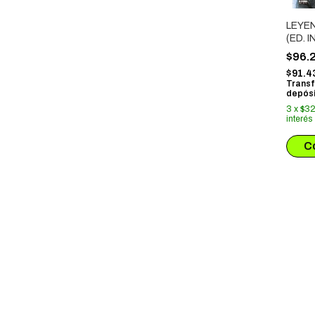
LEYE
(ED. 
$96.
$91.4
Transf
depósi
3
x
$32
interés