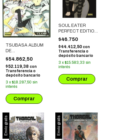
SOUL EATER
PERFECT EDITION
# 04
$46.750
TSUBASA ALBUM
$44.412,50
con
DE
Transferencia o
depósito bancario
REPRODUCCIONES
$54.862,50
# 02
3
x
$15.583,33
sin
$52.119,38
con
interés
Transferencia o
depósito bancario
3
x
$18.287,50
sin
interés
Envío gratis
Envío gratis