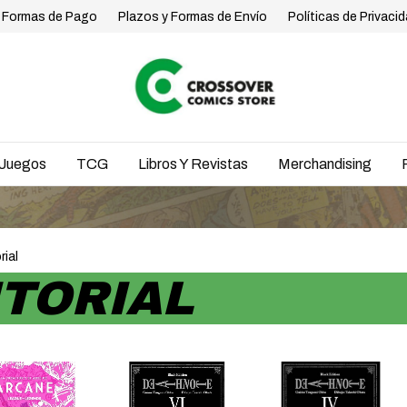
Formas de Pago
Plazos y Formas de Envío
Políticas de Privaci
Juegos
TCG
Libros Y Revistas
Merchandising
ENV
rial
TORIAL