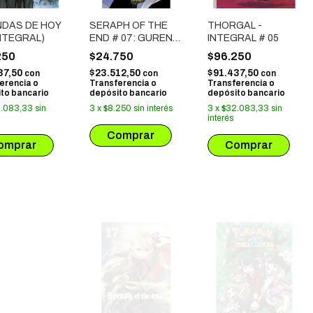
NDAS DE HOY
SERAPH OF THE
THORGAL -
INTEGRAL)
END # 07: GUREN
INTEGRAL # 05
ICHINOSE,
250
$24.750
$96.250
CATASTROFE A
37,50
$23.512,50
$91.437,50
con
con
con
LOS DIECISEIS
erencia o
Transferencia o
Transferencia o
to bancario
depósito bancario
depósito bancario
.083,33
sin
3
x
$8.250
sin interés
3
x
$32.083,33
sin
interés