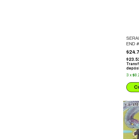
SERA
END #
$24.
$23.5
Transf
depósi
3
x
$8.