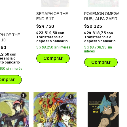
SERAPH OF THE
POKEMON OMEGA
END # 17
RUBI, ALFA ZAFIRO
# 03
$24.750
$26.125
$23.512,50
$24.818,75
con
con
PH OF THE
Transferencia o
Transferencia o
 10
depósito bancario
depósito bancario
750
3
x
$8.250
sin interés
3
x
$8.708,33
sin
interés
12,50
con
erencia o
to bancario
250
sin interés