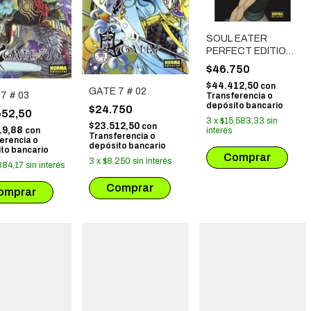
SOUL EATER
PERFECT EDITION
# 03
$46.750
$44.412,50
con
GATE 7 # 02
7 # 03
Transferencia o
depósito bancario
$24.750
652,50
3
x
$15.583,33
sin
$23.512,50
con
19,88
con
interés
Transferencia o
erencia o
depósito bancario
to bancario
3
x
$8.250
sin interés
884,17
sin interés