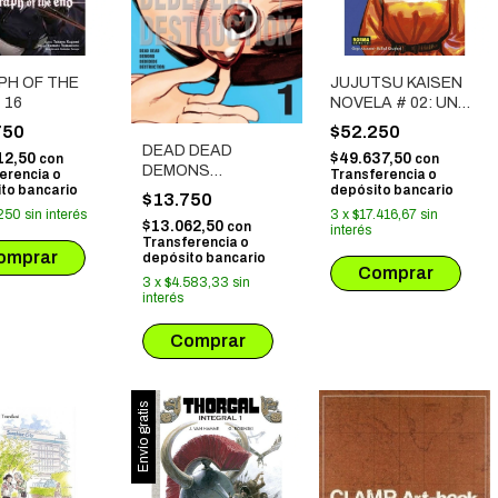
PH OF THE
JUJUTSU KAISEN
 16
NOVELA # 02: UN
CAMINO DE
750
$52.250
ESPINAS AL
DEAD DEAD
12,50
$49.637,50
con
con
AMANECER
DEMONS
erencia o
Transferencia o
to bancario
depósito bancario
DEDEDEDE
$13.750
DESTRUCTION 1
250
sin interés
3
x
$17.416,67
sin
$13.062,50
con
interés
Transferencia o
depósito bancario
3
x
$4.583,33
sin
interés
Envío gratis