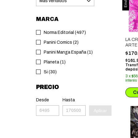
MARCA
Norma Editorial (497)
LA CR
Panini Comics (2)
ARTE
Panini Manga España (1)
$170
$161.
Planeta (1)
Transf
depósi
Si (30)
3
x
$56
interés
PRECIO
Desde
Hasta
Aplicar