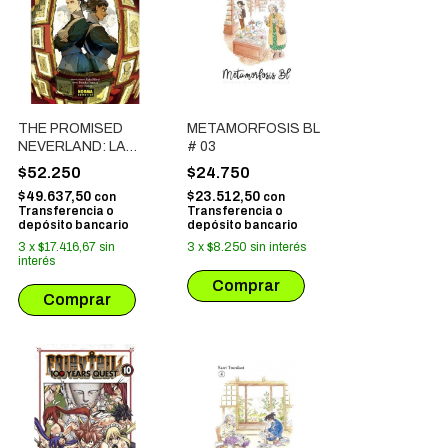
THE PROMISED
METAMORFOSIS BL
NEVERLAND: LA
# 03
BALADA DE LOS
$52.250
$24.750
RECUERDOS DE
$49.637,50
$23.512,50
con
con
LAS MADRES
Transferencia o
Transferencia o
depósito bancario
depósito bancario
3
x
$17.416,67
sin
3
x
$8.250
sin interés
interés