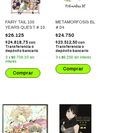
FAIRY TAIL 100
METAMORFOSIS BL
YEARS QUEST # 10
# 04
$26.125
$24.750
$24.818,75
$23.512,50
con
con
Transferencia o
Transferencia o
depósito bancario
depósito bancario
3
x
$8.708,33
sin
3
x
$8.250
sin interés
interés