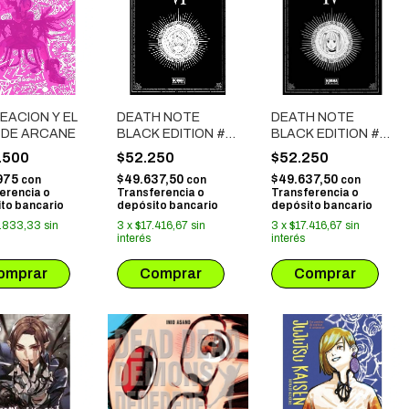
EACION Y EL
DEATH NOTE
DEATH NOTE
 DE ARCANE
BLACK EDITION #
BLACK EDITION #
06
04
.500
$52.250
$52.250
975
$49.637,50
$49.637,50
con
con
con
erencia o
Transferencia o
Transferencia o
to bancario
depósito bancario
depósito bancario
.833,33
sin
3
x
$17.416,67
sin
3
x
$17.416,67
sin
interés
interés