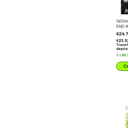
SERA
END #
$24.
$23.5
Transf
depósi
3
x
$8.