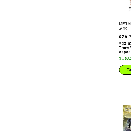
META
# 02
$24.
$23.5
Transf
depósi
3
x
$8.