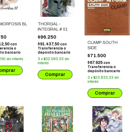
MORFOSIS BL
THORGAL -
INTEGRAL # 01
750
$96.250
CLAMP SOUTH
12,50
$91.437,50
con
con
SIDE
erencia o
Transferencia o
to bancario
depósito bancario
$71.500
250
sin interés
3
x
$32.083,33
sin
$67.925
con
interés
Transferencia o
depósito bancario
3
x
$23.833,33
sin
interés