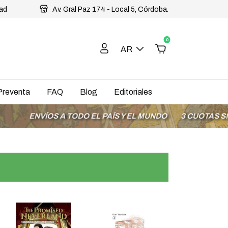
dad
Av. Gral Paz 174 - Local 5, Córdoba.
0
AR
Preventa
FAQ
Blog
Editoriales
ÍOS A TODO EL PAÍS Y EL MUNDO
3 CUOTAS SIN INTERÉ