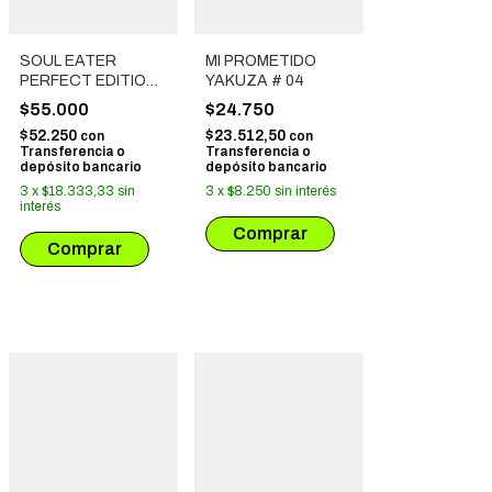
SOUL EATER
MI PROMETIDO
PERFECT EDITION
YAKUZA # 04
# 02
$55.000
$24.750
$52.250
$23.512,50
con
con
Transferencia o
Transferencia o
depósito bancario
depósito bancario
3
x
$18.333,33
sin
3
x
$8.250
sin interés
interés