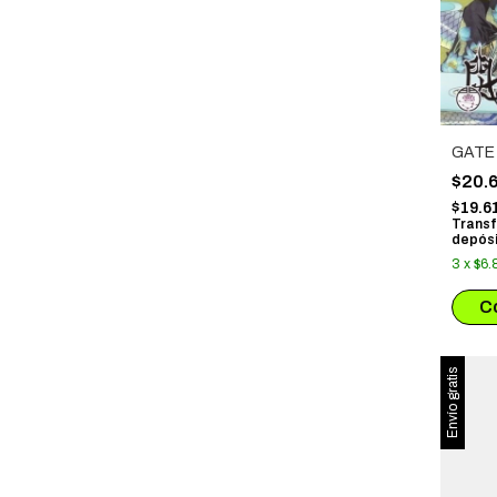
GATE 
$20.
$19.6
Transf
depósi
3
x
$6.
Envío gratis