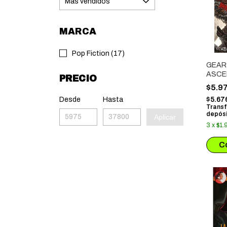
MARCA
Pop Fiction (17)
GEARS
ASCE
PRECIO
RAAM 
$5.9
Desde
Hasta
$5.67
Transf
depósi
Aplicar
3
x
$1.