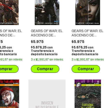
 OF WAR: EL
GEARS OF WAR: EL
GEARS OF WAR: EL
NSO DE
ASCENSO DE
ASCENSO DE
# 01
RAAM # 03
RAAM # 02
75
$5.975
$5.975
6,25
$5.676,25
$5.676,25
con
con
con
erencia o
Transferencia o
Transferencia o
to bancario
depósito bancario
depósito bancario
991,67
sin interés
3
x
$1.991,67
sin interés
3
x
$1.991,67
sin interés