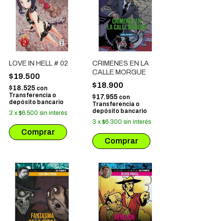
LOVE IN HELL # 02
CRIMENES EN LA
CALLE MORGUE
$19.500
$18.900
$18.525
con
Transferencia o
$17.955
con
depósito bancario
Transferencia o
depósito bancario
3
x
$6.500
sin interés
3
x
$6.300
sin interés