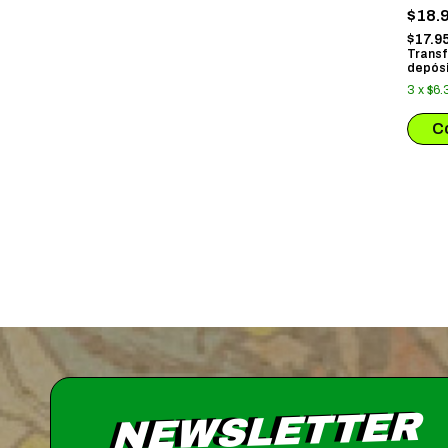
EN E
$18.
$17.9
Transf
depósi
3
x
$6.
NEWSLETTER