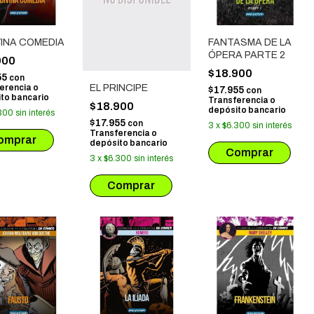
VINA COMEDIA
FANTASMA DE LA
ÓPERA PARTE 2
900
$18.900
55
con
erencia o
EL PRINCIPE
$17.955
con
to bancario
Transferencia o
$18.900
depósito bancario
300
sin interés
$17.955
con
3
x
$6.300
sin interés
Transferencia o
depósito bancario
3
x
$6.300
sin interés