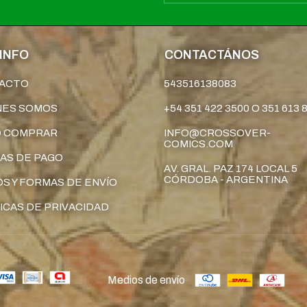
INFO
CONTACTÁNOS
ACTO
543516138083
NES SOMOS
+54 351 422 3500 O 351 613 
 COMPRAR
INFO@CROSSOVER-
COMICS.COM
AS DE PAGO
AV. GRAL. PAZ 174 LOCAL 5
CÓRDOBA - ARGENTINA
S Y FORMAS DE ENVÍO
ICAS DE PRIVACIDAD
Medios de envío