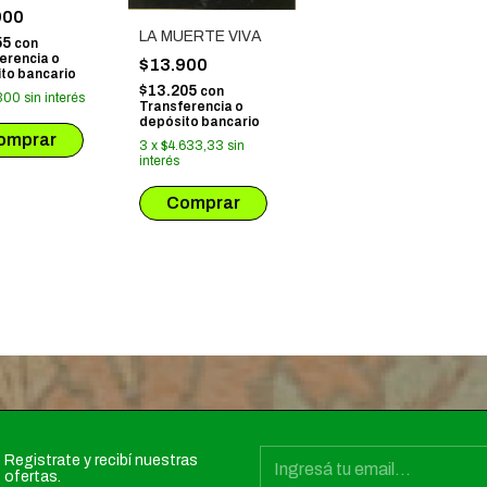
SCARLATA
900
LA MUERTE VIVA
55
con
erencia o
$13.900
to bancario
$13.205
con
300
sin interés
Transferencia o
depósito bancario
3
x
$4.633,33
sin
interés
Registrate y recibí nuestras
ofertas.