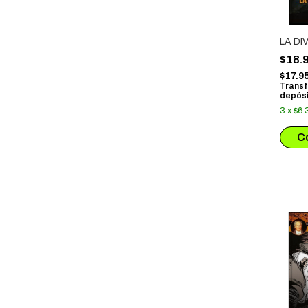
LA DI
$18.
$17.9
Transf
depósi
3
x
$6.