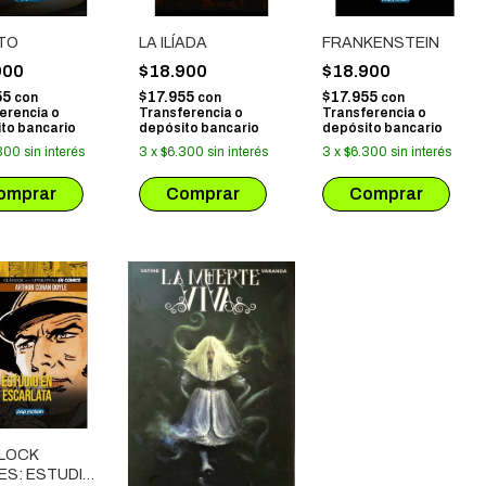
TO
LA ILÍADA
FRANKENSTEIN
900
$18.900
$18.900
55
$17.955
$17.955
con
con
con
erencia o
Transferencia o
Transferencia o
to bancario
depósito bancario
depósito bancario
300
sin interés
3
x
$6.300
sin interés
3
x
$6.300
sin interés
LOCK
ES: ESTUDIO