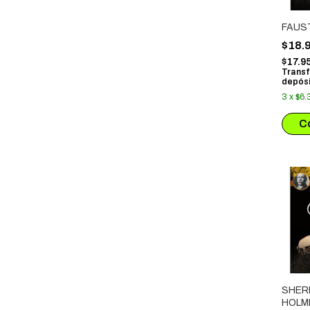
FAUS
$18.
$17.9
Transf
depósi
3
x
$6.
SHER
HOLM