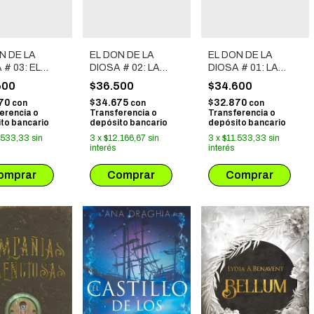
N DE LA
EL DON DE LA
EL DON DE LA
 # 03: EL
DIOSA # 02: LA
DIOSA # 01: LA
IGO
HUIDA
REDENCION
600
$36.500
$34.600
870
$34.675
$32.870
con
con
con
erencia o
Transferencia o
Transferencia o
to bancario
depósito bancario
depósito bancario
.533,33
sin
3
x
$12.166,67
sin
3
x
$11.533,33
sin
interés
interés