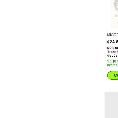
MICR
$24.
$23.5
Transf
depósi
3
x
$8.
interés