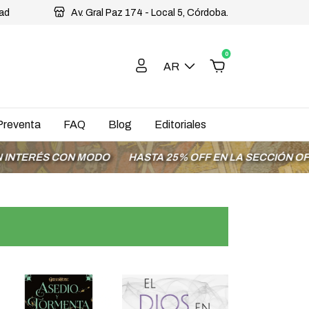
dad
Av. Gral Paz 174 - Local 5, Córdoba.
0
AR
Preventa
FAQ
Blog
Editoriales
CON MODO
HASTA 25% OFF EN LA SECCIÓN OFERTAS
EN