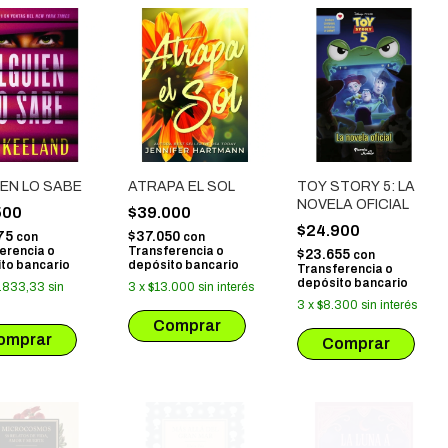
EN LO SABE
ATRAPA EL SOL
TOY STORY 5: LA
NOVELA OFICIAL
500
$39.000
$24.900
75
$37.050
con
con
erencia o
Transferencia o
$23.655
con
to bancario
depósito bancario
Transferencia o
depósito bancario
.833,33
sin
3
x
$13.000
sin interés
3
x
$8.300
sin interés