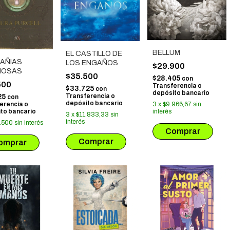
BELLUM
EL CASTILLO DE
AÑIAS
LOS ENGAÑOS
$29.900
CIOSAS
$35.500
$28.405
con
500
Transferencia o
$33.725
con
depósito bancario
Transferencia o
25
con
depósito bancario
3
x
$9.966,67
sin
erencia o
interés
to bancario
3
x
$11.833,33
sin
interés
.500
sin interés