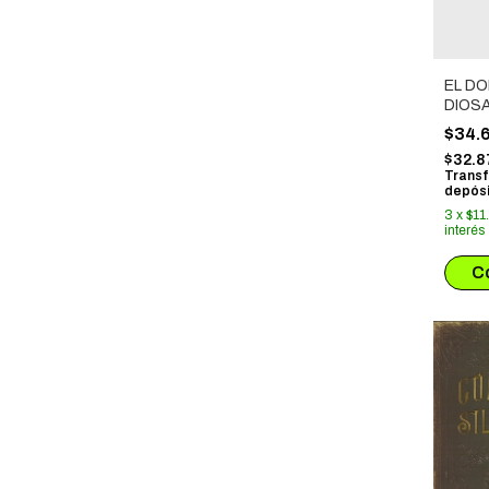
EL DO
DIOSA
CAST
$34.
$32.
Transf
depósi
3
x
$11
interés