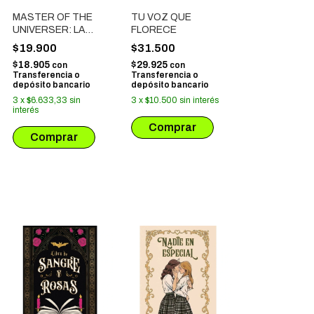
MASTER OF THE
TU VOZ QUE
UNIVERSER: LA
FLORECE
NOVELA
$19.900
$31.500
$18.905
$29.925
con
con
Transferencia o
Transferencia o
depósito bancario
depósito bancario
3
x
$6.633,33
sin
3
x
$10.500
sin interés
interés