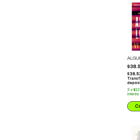
ALGUI
$38.
$36.5
Transf
depósi
3
x
$12
interés