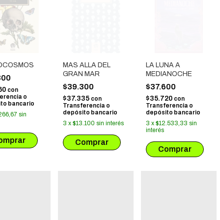
OCOSMOS
MAS ALLA DEL
LA LUNA A
GRAN MAR
MEDIANOCHE
800
$39.300
$37.600
60
con
erencia o
$37.335
$35.720
con
con
to bancario
Transferencia o
Transferencia o
depósito bancario
depósito bancario
266,67
sin
3
x
$13.100
sin interés
3
x
$12.533,33
sin
interés