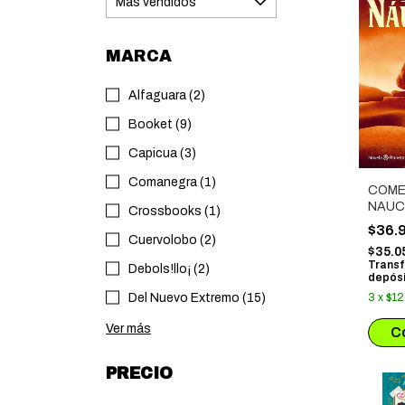
MARCA
Alfaguara (2)
Booket (9)
Capicua (3)
Comanegra (1)
COME
NAUC
Crossbooks (1)
$36.
Cuervolobo (2)
$35.0
Transf
Debols!llo¡ (2)
depósi
Del Nuevo Extremo (15)
3
x
$12
Ver más
PRECIO