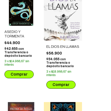
ASEDIO Y
TORMENTA
$44.900
EL DIOS EN LLAMAS
$42.655
con
Transferencia o
$56.900
depósito bancario
$54.055
con
3
x
$14.966,67
sin
Transferencia o
interés
depósito bancario
3
x
$18.966,67
sin
interés