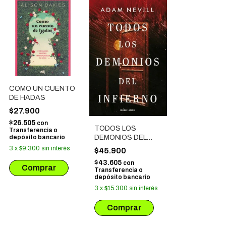
COMO UN CUENTO
DE HADAS
$27.900
$26.505
con
TODOS LOS
Transferencia o
depósito bancario
DEMONIOS DEL
INFIERNO
3
x
$9.300
sin interés
$45.900
$43.605
con
Transferencia o
depósito bancario
3
x
$15.300
sin interés