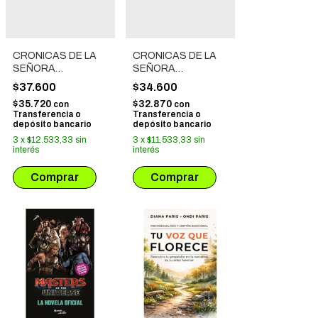
CRONICAS DE LA
CRONICAS DE LA
SEÑORA
SEÑORA
LUNAMORE # 02
LUNAMORE # 01
$37.600
$34.600
$35.720
$32.870
con
con
Transferencia o
Transferencia o
depósito bancario
depósito bancario
3
x
$12.533,33
sin
3
x
$11.533,33
sin
interés
interés