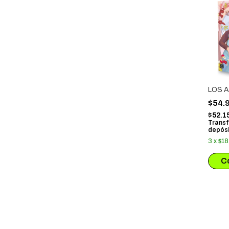
LOS 
$54.
$52.1
Transf
depósi
3
x
$18