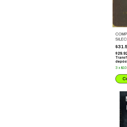
COMP
SILE
$31.
$29.9
Transf
depósi
3
x
$10