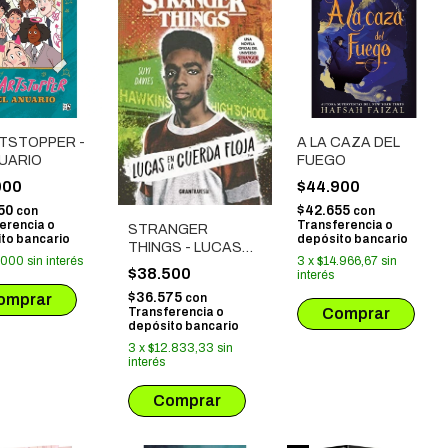
TSTOPPER -
A LA CAZA DEL
NUARIO
FUEGO
000
$44.900
50
$42.655
con
con
erencia o
Transferencia o
STRANGER
to bancario
depósito bancario
THINGS - LUCAS
.000
sin interés
3
x
$14.966,67
sin
EN LA CUERDA
$38.500
interés
FLOJA
$36.575
con
Transferencia o
depósito bancario
3
x
$12.833,33
sin
interés