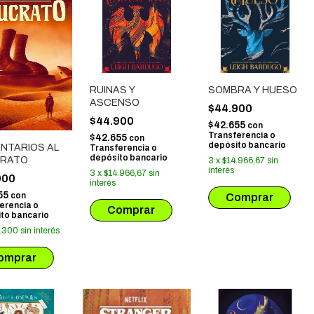
RUINAS Y
SOMBRA Y HUESO
ASCENSO
$44.900
$44.900
$42.655
con
Transferencia o
$42.655
con
depósito bancario
NTARIOS AL
Transferencia o
depósito bancario
RATO
3
x
$14.966,67
sin
interés
3
x
$14.966,67
sin
900
interés
55
con
erencia o
to bancario
.300
sin interés