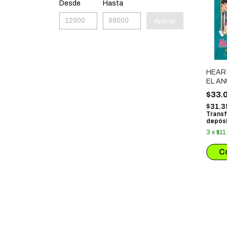
Desde
Hasta
Aplicar
HEAR
EL A
$33.
$31.3
Transf
depósi
3
x
$11