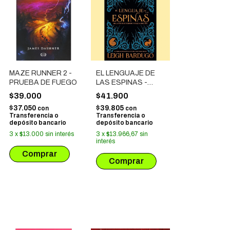
MAZE RUNNER 2 -
EL LENGUAJE DE
PRUEBA DE FUEGO
LAS ESPINAS -
RELATOS
$39.000
$41.900
NOCTURNOS Y
$37.050
$39.805
con
con
MAGIA OSCURA
Transferencia o
Transferencia o
depósito bancario
depósito bancario
3
x
$13.000
sin interés
3
x
$13.966,67
sin
interés