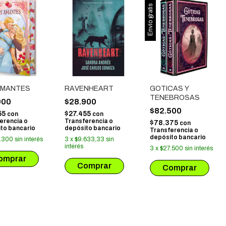
Envío gratis
AMANTES
RAVENHEART
GOTICAS Y
TENEBROSAS
900
$28.900
$82.500
55
$27.455
con
con
erencia o
Transferencia o
$78.375
con
to bancario
depósito bancario
Transferencia o
depósito bancario
.300
sin interés
3
x
$9.633,33
sin
interés
3
x
$27.500
sin interés