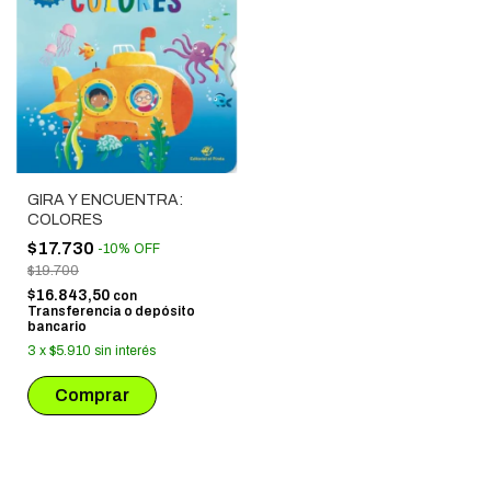
GIRA Y ENCUENTRA:
COLORES
$17.730
-
10
%
OFF
$19.700
$16.843,50
con
Transferencia o depósito
bancario
3
x
$5.910
sin interés