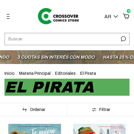
0
AR
O
3 CUOTAS SIN INTERÉS CON MODO
HASTA 25% OFF 
Inicio
.
Materia Principal
.
Editoriales
.
El Pirata
EL PIRATA
Ordenar
Filtrar