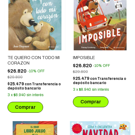
TE QUIERO CON TODO MI
IMPOSIBLE
CORAZON
$26.820
-
10
%
OFF
$26.820
-
10
%
OFF
$29.800
$29.800
$25.479
con
Transferencia o
depósito bancario
$25.479
con
Transferencia o
depósito bancario
3
x
$8.940
sin interés
3
x
$8.940
sin interés