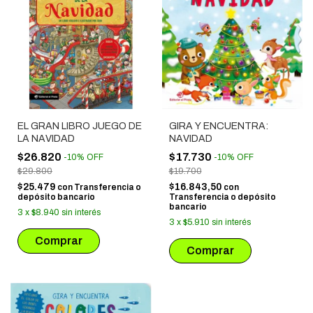
EL GRAN LIBRO JUEGO DE
GIRA Y ENCUENTRA:
LA NAVIDAD
NAVIDAD
$26.820
$17.730
-
10
%
OFF
-
10
%
OFF
$29.800
$19.700
$25.479
$16.843,50
con
Transferencia o
con
depósito bancario
Transferencia o depósito
bancario
3
x
$8.940
sin interés
3
x
$5.910
sin interés