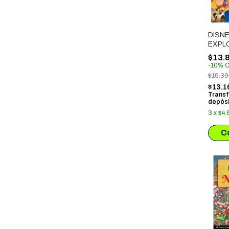
DISNE
EXPL
DESC
$13.
-
10
%
O
$15.3
$13.1
Transf
depósi
3
x
$4.