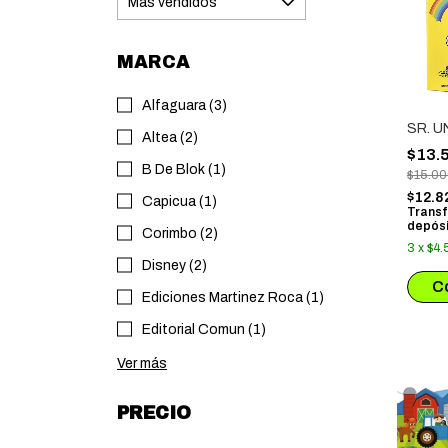
MARCA
Alfaguara (3)
SR. U
Altea (2)
$13.
B De Blok (1)
$15.0
$12.8
Capicua (1)
Transf
depósi
Corimbo (2)
3
x
$4.
Disney (2)
Ediciones Martinez Roca (1)
Editorial Comun (1)
Ver más
PRECIO