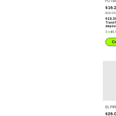
FUTBO
IT: D
$16.
META
$18.0
$15.3
Transf
depósi
3
x
$5.
EL PI
$26.