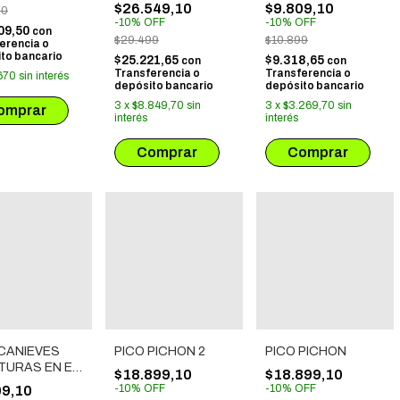
SPIDERMAN
ANSIEDAD! - LA
$26.549,10
$9.809,10
00
HORA DEL CUENTO
-
10
%
OFF
-
10
%
OFF
09,50
con
$29.499
$10.899
erencia o
to bancario
$25.221,65
$9.318,65
con
con
Transferencia o
Transferencia o
670
sin interés
depósito bancario
depósito bancario
3
x
$8.849,70
sin
3
x
$3.269,70
sin
interés
interés
PICO PICHON
CANIEVES
PICO PICHON 2
TURAS EN EL
$18.899,10
$18.899,10
UE: LA HORA
-
10
%
OFF
-
10
%
OFF
09,10
CUENTO