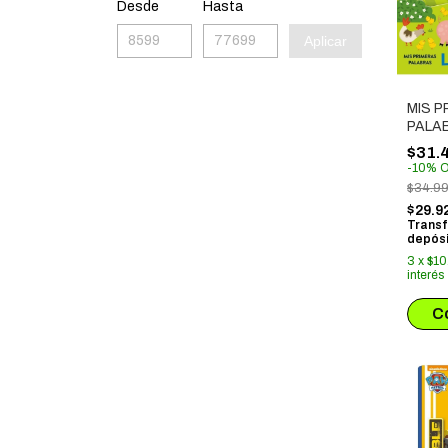
Desde
Hasta
Aplicar
MIS 
PALA
GRAN
$31.
-
10
%
O
$34.9
$29.9
Transf
depósi
3
x
$10
interés