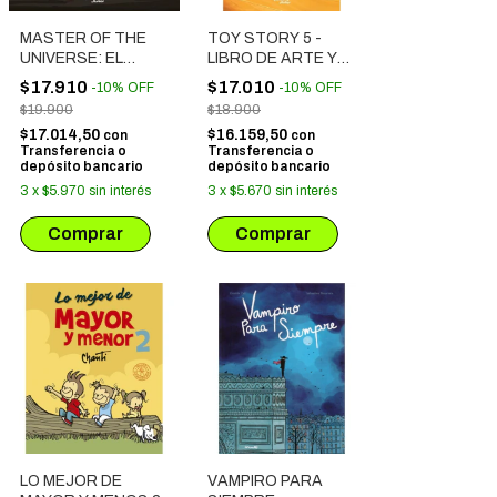
MASTER OF THE
TOY STORY 5 -
UNIVERSE: EL
LIBRO DE ARTE Y
PODER INTERIOR
JUGUETES
$17.910
$17.010
-
10
%
OFF
-
10
%
OFF
$19.900
$18.900
$17.014,50
$16.159,50
con
con
Transferencia o
Transferencia o
depósito bancario
depósito bancario
3
x
$5.970
sin interés
3
x
$5.670
sin interés
LO MEJOR DE
VAMPIRO PARA