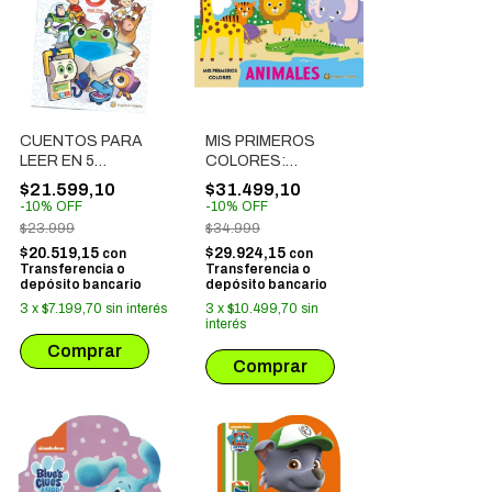
CUENTOS PARA
MIS PRIMEROS
LEER EN 5
COLORES:
MINUTOS: TOY
ANIMALES
$21.599,10
$31.499,10
STORY 5
-
10
%
OFF
-
10
%
OFF
$23.999
$34.999
$20.519,15
$29.924,15
con
con
Transferencia o
Transferencia o
depósito bancario
depósito bancario
3
x
$7.199,70
sin interés
3
x
$10.499,70
sin
interés