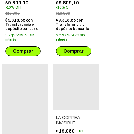
MASCOTAS - LA
OCEANO - LA
$9.809,10
$9.809,10
HORA DEL CUENTO
HORA DEL CUENTO
-
10
%
OFF
-
10
%
OFF
$10.899
$10.899
$9.318,65
$9.318,65
con
con
Transferencia o
Transferencia o
depósito bancario
depósito bancario
3
x
$3.269,70
sin
3
x
$3.269,70
sin
interés
interés
LA CORREA
INVISIBLE
$19.080
-
10
%
OFF