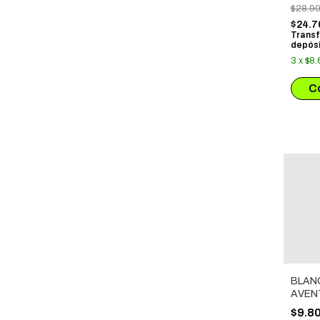
$28.9
$24.7
Transf
depósi
3
x
$8.
BLAN
AVEN
BOSQ
$9.8
DEL 