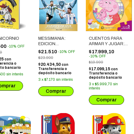
NICORNIO
MESSIMANIA:
CUENTOS PARA
EDICION
ARMAR Y JUGAR:
500
-
10
%
OFF
ACTUALIZADA
PEPPA PIG
$21.510
$17.999,10
-
10
%
OFF
00
-
10
%
OFF
$23.900
25
con
$19.999
erencia o
$20.434,50
con
to bancario
Transferencia o
$17.099,15
con
depósito bancario
Transferencia o
500
sin interés
depósito bancario
3
x
$7.170
sin interés
3
x
$5.999,70
sin
interés