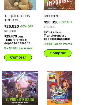
TE QUIERO CON
IMPOSIBLE
TODO MI
$26.820
-
10
%
OFF
CORAZON
$26.820
-
10
%
OFF
$29.800
$29.800
$25.479
con
Transferencia o
$25.479
con
depósito bancario
Transferencia o
depósito bancario
3
x
$8.940
sin interés
3
x
$8.940
sin interés