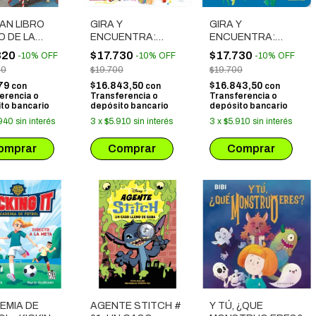
AN LIBRO
GIRA Y
GIRA Y
O DE LA
ENCUENTRA:
ENCUENTRA:
DAD
NAVIDAD
COLORES
820
$17.730
$17.730
-
10
%
OFF
-
10
%
OFF
-
10
%
OFF
00
$19.700
$19.700
79
$16.843,50
$16.843,50
con
con
con
erencia o
Transferencia o
Transferencia o
to bancario
depósito bancario
depósito bancario
940
sin interés
3
x
$5.910
sin interés
3
x
$5.910
sin interés
EMIA DE
AGENTE STITCH #
Y TÚ, ¿QUE