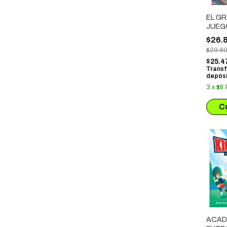
EL GR
JUEG
NAVI
$26.
$29.8
$25.4
Transf
depósi
3
x
$8.
ACAD