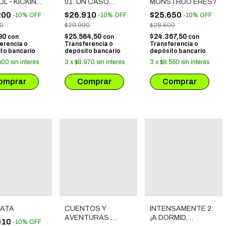
L - KICKING
01: UN CASO
MONSTRUO ERES?
IRECTO A LA
LLENO DE BABA
200
$26.910
$25.650
-
10
%
OFF
-
10
%
OFF
-
10
%
OFF
00
$29.900
$28.500
90
$25.564,50
$24.367,50
con
con
con
erencia o
Transferencia o
Transferencia o
to bancario
depósito bancario
depósito bancario
400
sin interés
3
x
$8.970
sin interés
3
x
$8.550
sin interés
RATA
CUENTOS Y
INTENSAMENTE 2:
AVENTURAS:
¡A DORMID,
010
-
10
%
OFF