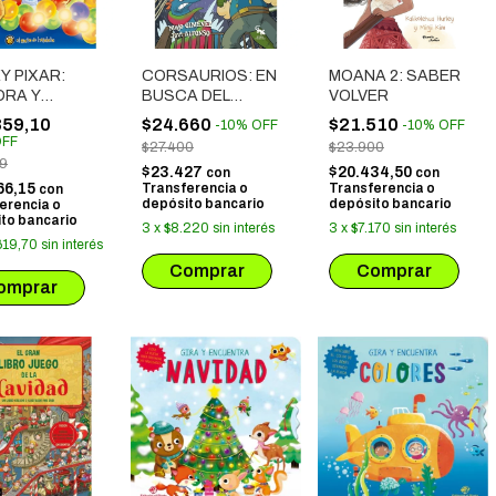
Y PIXAR:
CORSAURIOS: EN
MOANA 2: SABER
ORA Y
BUSCA DEL
VOLVER
UBRE
TESORO DE LA
859,10
$24.660
$21.510
-
10
%
OFF
-
10
%
OFF
REINA
FF
$27.400
$23.900
99
$23.427
$20.434,50
con
con
66,15
Transferencia o
Transferencia o
con
depósito bancario
depósito bancario
erencia o
to bancario
3
x
$8.220
sin interés
3
x
$7.170
sin interés
619,70
sin interés