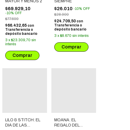
MAYOR Y MENOS 2
SIEMPRE
$69.929,10
$26.010
-
10
%
OFF
-
10
%
OFF
$28.900
$77.699
$24.709,50
con
$66.432,65
Transferencia o
con
depósito bancario
Transferencia o
depósito bancario
3
x
$8.670
sin interés
3
x
$23.309,70
sin
interés
LILO & STITCH: EL
MOANA: EL
DIA DE LAS
REGALO DEL