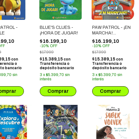
ATROL -
BLUE'S CLUES -
PAW PATROL - ¡EN
LE
¡HORA DE JUGAR!
MARCHA!
MARSHALL
199,10
$16.199,10
$16.199,10
FF
-
10
%
OFF
-
10
%
OFF
9
$17.999
$17.999
89,15
$15.389,15
$15.389,15
con
con
con
erencia o
Transferencia o
Transferencia o
to bancario
depósito bancario
depósito bancario
399,70
sin
3
x
$5.399,70
sin
3
x
$5.399,70
sin
interés
interés