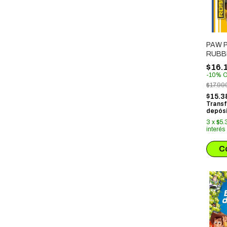
PAW P
RUBB
$16.
-
10
%
O
$17.99
$15.3
Transf
depósi
3
x
$5.
interés