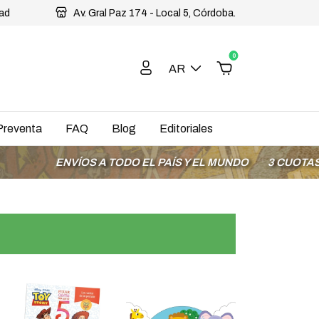
dad
Av. Gral Paz 174 - Local 5, Córdoba.
0
AR
Preventa
FAQ
Blog
Editoriales
NVÍOS A TODO EL PAÍS Y EL MUNDO
3 CUOTAS SIN INTE