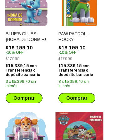
BLUE'S CLUES -
PAW PATROL -
¡HORA DE DORMIR!
ROCKY
$16.199,10
$16.199,10
-
10
%
OFF
-
10
%
OFF
$17.999
$17.999
$15.389,15
$15.389,15
con
con
Transferencia o
Transferencia o
depósito bancario
depósito bancario
3
x
$5.399,70
sin
3
x
$5.399,70
sin
interés
interés