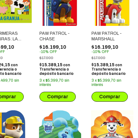
PRIMERAS
PAW PATROL -
PAW PATROL -
BRAS: LA
CHASE
MARSHALL
JA
499,10
$16.199,10
$16.199,10
FF
-
10
%
OFF
-
10
%
OFF
99
$17.999
$17.999
24,15
$15.389,15
$15.389,15
con
con
con
erencia o
Transferencia o
Transferencia o
to bancario
depósito bancario
depósito bancario
.499,70
sin
3
x
$5.399,70
sin
3
x
$5.399,70
sin
interés
interés