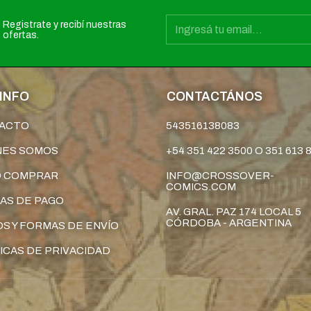
Registrate y recibí nuestras
ofertas.
INFO
CONTACTÁNOS
ACTO
543516138083
NES SOMOS
+54 351 422 3500 O 351 613 
 COMPRAR
INFO@CROSSOVER-
COMICS.COM
AS DE PAGO
AV. GRAL. PAZ 174 LOCAL 5
CÓRDOBA - ARGENTINA
S Y FORMAS DE ENVÍO
ICAS DE PRIVACIDAD