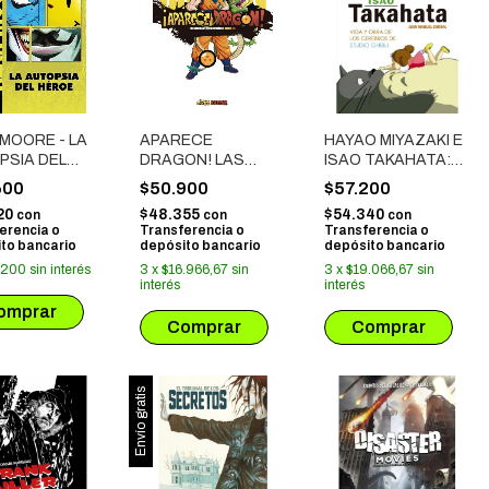
MOORE - LA
APARECE
HAYAO MIYAZAKI E
PSIA DEL
DRAGON! LAS
ISAO TAKAHATA:
E
CURIOSIDADES
VIDA Y OBRA DE
600
$50.900
$57.200
QUE NO CONOCIAS
LOS CEREBROS DE
20
$48.355
$54.340
con
con
con
DE DRAGON BALL
STUDIO GHIBLI
erencia o
Transferencia o
Transferencia o
to bancario
depósito bancario
depósito bancario
.200
sin interés
3
x
$16.966,67
sin
3
x
$19.066,67
sin
interés
interés
Envío gratis