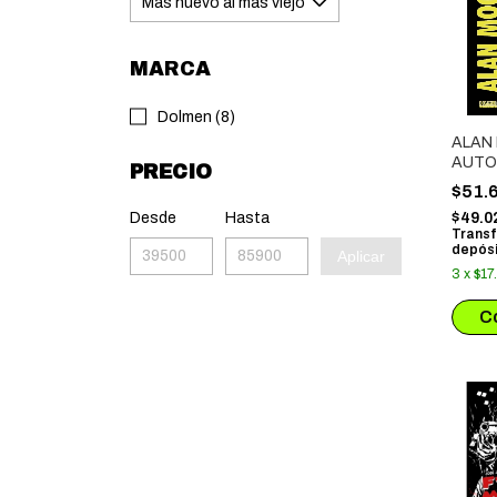
MARCA
Dolmen (8)
ALAN 
AUTO
PRECIO
HERO
$51.
Desde
Hasta
$49.0
Transf
depósi
Aplicar
3
x
$17