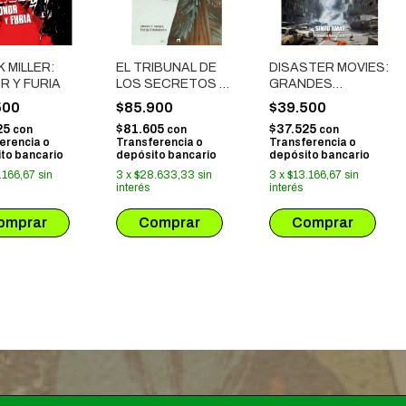
 MILLER:
EL TRIBUNAL DE
DISASTER MOVIES:
R Y FURIA
LOS SECRETOS #
GRANDES
02
PELICULAS DE
500
$85.900
$39.500
CATASTROFES
25
$81.605
$37.525
con
con
con
erencia o
Transferencia o
Transferencia o
to bancario
depósito bancario
depósito bancario
.166,67
sin
3
x
$28.633,33
sin
3
x
$13.166,67
sin
interés
interés