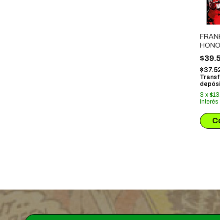
FRANK
HONO
$39.
$37.5
Transf
depósi
3
x
$13
interés