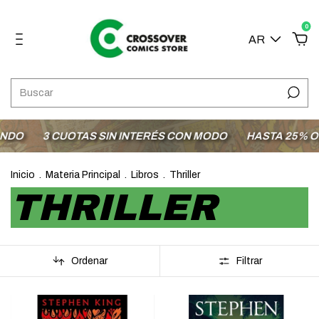
0
AR
DO
3 CUOTAS SIN INTERÉS CON MODO
HASTA 25% OFF 
Inicio
.
Materia Principal
.
Libros
.
Thriller
THRILLER
Ordenar
Filtrar