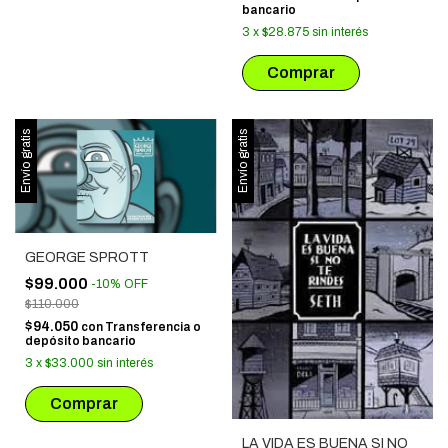
bancario
3
x
$28.875
sin interés
Envío gratis
Envío gratis
GEORGE SPROTT
$99.000
-
10
%
OFF
$110.000
$94.050
con
Transferencia o
depósito bancario
3
x
$33.000
sin interés
LA VIDA ES BUENA SI NO