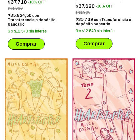
$37.710
-
10
%
OFF
$37.620
-
10
%
OFF
$41.900
$41.800
$35.824,50
con
$35.739
con
Transferencia o
Transferencia o depósito
depósito bancario
bancario
3
x
$12.540
sin interés
3
x
$12.570
sin interés