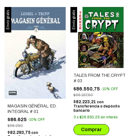
Envío gratis
Envío gratis
TALES FROM THE CRYPT
# 03
$86.550,75
-
10
%
OFF
$96.167,50
$82.223,21
con
MAGASIN GÉNÉRAL. ED.
Transferencia o depósito
bancario
INTEGRAL # 01
3
x
$28.850,25
sin interés
$86.625
-
10
%
OFF
$96.250
$82.293,75
con