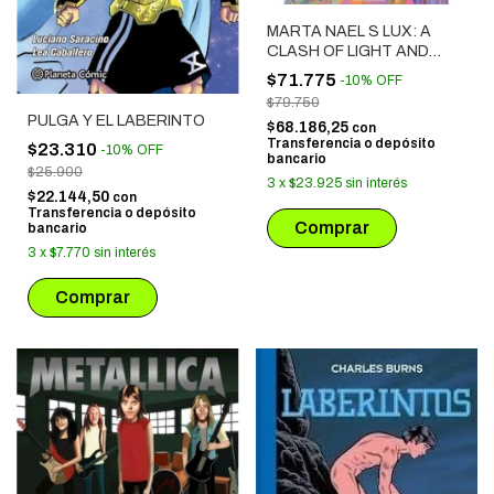
MARTA NAEL S LUX: A
CLASH OF LIGHT AND
COLOR
$71.775
-
10
%
OFF
$79.750
PULGA Y EL LABERINTO
$68.186,25
con
Transferencia o depósito
$23.310
-
10
%
OFF
bancario
$25.900
3
x
$23.925
sin interés
$22.144,50
con
Transferencia o depósito
bancario
3
x
$7.770
sin interés