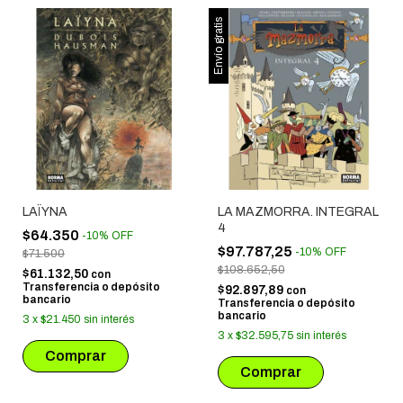
Envío gratis
LAÏYNA
LA MAZMORRA. INTEGRAL
4
$64.350
-
10
%
OFF
$97.787,25
-
10
%
OFF
$71.500
$108.652,50
$61.132,50
con
Transferencia o depósito
$92.897,89
con
bancario
Transferencia o depósito
bancario
3
x
$21.450
sin interés
3
x
$32.595,75
sin interés