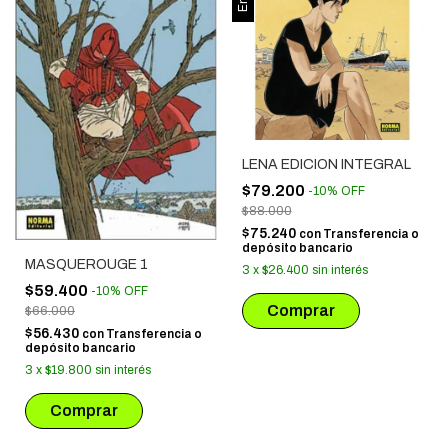
LENA EDICION INTEGRAL
$79.200
-
10
%
OFF
$88.000
$75.240
con
Transferencia o
depósito bancario
MASQUEROUGE 1
3
x
$26.400
sin interés
$59.400
-
10
%
OFF
$66.000
$56.430
con
Transferencia o
depósito bancario
3
x
$19.800
sin interés