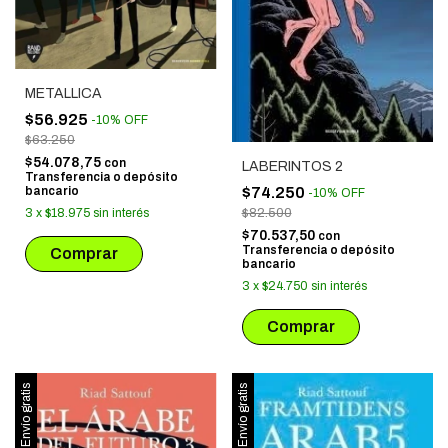
METALLICA
$56.925
-
10
%
OFF
$63.250
$54.078,75
con
LABERINTOS 2
Transferencia o depósito
$74.250
bancario
-
10
%
OFF
$82.500
3
x
$18.975
sin interés
$70.537,50
con
Transferencia o depósito
bancario
3
x
$24.750
sin interés
Envío gratis
Envío gratis