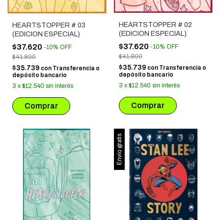
HEARTSTOPPER # 02
HEARTSTOPPER # 03
(EDICION ESPECIAL)
(EDICION ESPECIAL)
$37.620
$37.620
-
10
%
OFF
-
10
%
OFF
$41.800
$41.800
$35.739
$35.739
con
Transferencia o
con
Transferencia o
depósito bancario
depósito bancario
3
x
$12.540
sin interés
3
x
$12.540
sin interés
Envío gratis