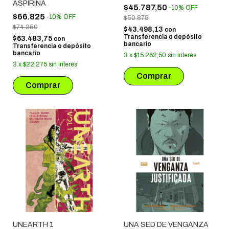
ASPIRINA
$45.787,50
-
10
%
OFF
$66.825
-
10
%
OFF
$50.875
$74.250
$43.498,13
con
Transferencia o depósito
$63.483,75
con
bancario
Transferencia o depósito
bancario
3
x
$15.262,50
sin interés
3
x
$22.275
sin interés
UNEARTH 1
UNA SED DE VENGANZA