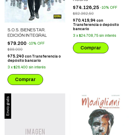
$74.126,25
-
10
%
OFF
$82.362,50
$70.419,94
con
Transferencia o depósito
bancario
S.O.S. BIENESTAR.
EDICIÓN INTEGRAL
3
x
$24.708,75
sin interés
$79.200
-
10
%
OFF
$88.000
$75.240
con
Transferencia o
depósito bancario
3
x
$26.400
sin interés
Envío gratis