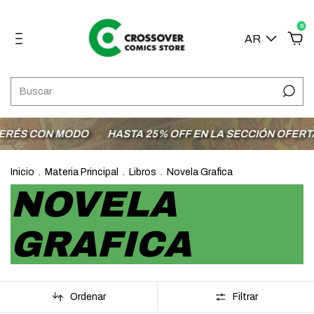
0
AR
ODO
HASTA 25% OFF EN LA SECCIÓN OFERTAS
ENVÍOS 
Inicio
.
Materia Principal
.
Libros
.
Novela Grafica
NOVELA
GRAFICA
Ordenar
Filtrar