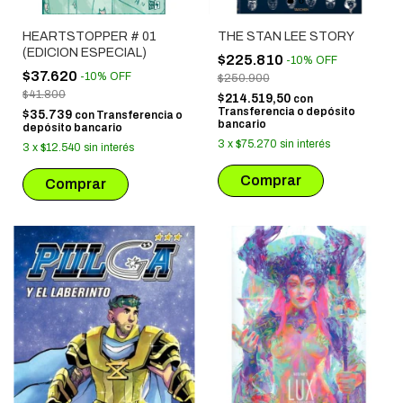
HEARTSTOPPER # 01
THE STAN LEE STORY
(EDICION ESPECIAL)
$225.810
-
10
%
OFF
$37.620
-
10
%
OFF
$250.900
$41.800
$214.519,50
con
Transferencia o depósito
$35.739
con
Transferencia o
bancario
depósito bancario
3
x
$75.270
sin interés
3
x
$12.540
sin interés