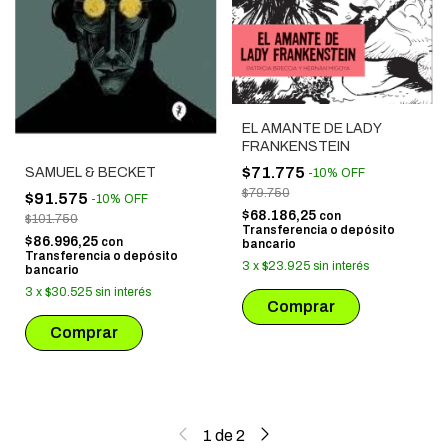
EL AMANTE DE LADY
FRANKENSTEIN
$71.775
SAMUEL & BECKET
-
10
%
OFF
$79.750
$91.575
-
10
%
OFF
$68.186,25
con
$101.750
Transferencia o depósito
$86.996,25
con
bancario
Transferencia o depósito
3
x
$23.925
sin interés
bancario
3
x
$30.525
sin interés
1
de
2