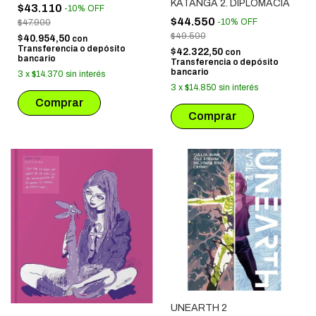
KATANGA 2. DIPLOMACIA
$43.110
-
10
%
OFF
$44.550
-
10
%
OFF
$47.900
$49.500
$40.954,50
con
Transferencia o depósito
$42.322,50
con
bancario
Transferencia o depósito
bancario
3
x
$14.370
sin interés
3
x
$14.850
sin interés
UNEARTH 2