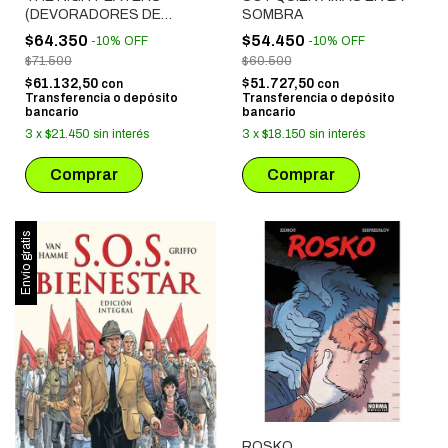
(DEVORADORES DE
SOMBRA
NOCHES) 1. LA QUE
$64.350
$54.450
-
10
%
OFF
-
10
%
OFF
DEVORA LA NOCHE
$71.500
$60.500
$61.132,50
$51.727,50
con
con
Transferencia o depósito
Transferencia o depósito
bancario
bancario
3
x
$21.450
sin interés
3
x
$18.150
sin interés
Envío gratis
ROSKO