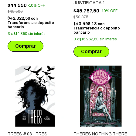
JUSTIFICADA 1
$44.550
-
10
%
OFF
$45.787,50
-
10
%
OFF
$49.500
$50.875
$42.322,50
con
Transferencia o depósito
$43.498,13
con
bancario
Transferencia o depósito
bancario
3
x
$14.850
sin interés
3
x
$15.262,50
sin interés
TREES # 03 - TRES
THERES NOTHING THERE