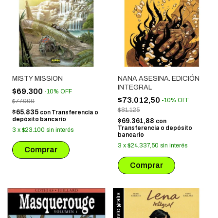
MISTY MISSION
NANA ASESINA. EDICIÓN
INTEGRAL
$69.300
-
10
%
OFF
$73.012,50
-
10
%
OFF
$77.000
$81.125
$65.835
con
Transferencia o
depósito bancario
$69.361,88
con
Transferencia o depósito
3
x
$23.100
sin interés
bancario
3
x
$24.337,50
sin interés
Envío gratis