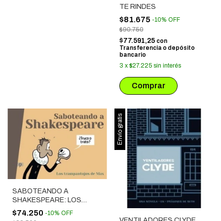
TE RINDES
$81.675
-
10
%
OFF
$90.750
$77.591,25
con
Transferencia o depósito
bancario
3
x
$27.225
sin interés
Envío gratis
SABOTEANDO A
SHAKESPEARE: LOS
TRAMPANTOJOS DE MAX
$74.250
-
10
%
OFF
VENTILADORES CLYDE