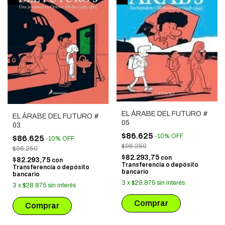
EL ÁRABE DEL FUTURO #
EL ÁRABE DEL FUTURO #
05
03
$86.625
-
10
%
OFF
$86.625
-
10
%
OFF
$96.250
$96.250
$82.293,75
con
$82.293,75
con
Transferencia o depósito
Transferencia o depósito
bancario
bancario
3
x
$28.875
sin interés
3
x
$28.875
sin interés