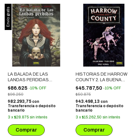
Envío gratis
LA BALADA DE LAS
HISTORIAS DE HARROW
LANDAS PERDIDAS
COUNTY 2. LA BUENA
(INTEGRAL 2)
GENTE
$86.625
$45.787,50
-
10
%
OFF
-
10
%
OFF
$96.250
$50.875
$82.293,75
$43.498,13
con
con
Transferencia o depósito
Transferencia o depósito
bancario
bancario
3
x
$28.875
sin interés
3
x
$15.262,50
sin interés