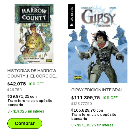
Envío gratis
HISTORIAS DE HARROW
COUNTY 1. EL CORO DE
LA MUERTE
$42.075
-
10
%
OFF
$46.750
GIPSY. EDICION INTEGRAL
$39.971,25
con
$111.399,75
-
10
%
OFF
Transferencia o depósito
$123.777,50
bancario
$105.829,76
con
3
x
$14.025
sin interés
Transferencia o depósito
bancario
3
x
$37.133,25
sin interés