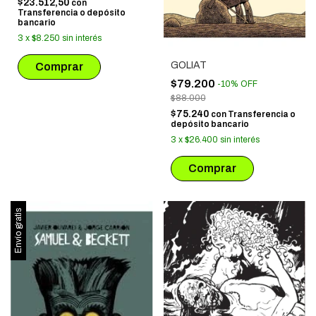
$23.512,50
con
Transferencia o depósito
bancario
3
x
$8.250
sin interés
GOLIAT
$79.200
-
10
%
OFF
$88.000
$75.240
con
Transferencia o
depósito bancario
3
x
$26.400
sin interés
Envío gratis