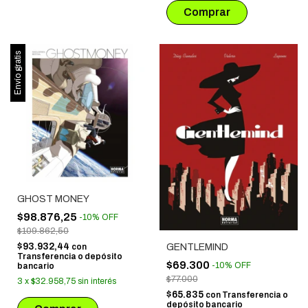
Envío gratis
GHOST MONEY
$98.876,25
-
10
%
OFF
$109.862,50
$93.932,44
GENTLEMIND
con
Transferencia o depósito
$69.300
-
10
%
OFF
bancario
$77.000
3
x
$32.958,75
sin interés
$65.835
con
Transferencia o
depósito bancario