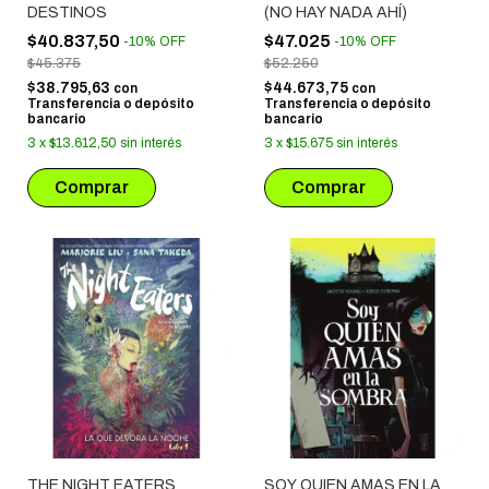
DESTINOS
(NO HAY NADA AHÍ)
$40.837,50
$47.025
-
10
%
OFF
-
10
%
OFF
$45.375
$52.250
$38.795,63
$44.673,75
con
con
Transferencia o depósito
Transferencia o depósito
bancario
bancario
3
x
$13.612,50
sin interés
3
x
$15.675
sin interés
THE NIGHT EATERS
SOY QUIEN AMAS EN LA