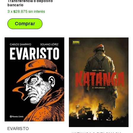
Transferencia o depósito
bancario
3
x
$28.875
sin interés
EVARISTO