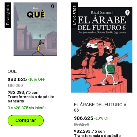
Envío gratis
Envío gratis
QUE
$86.625
-
10
%
OFF
$96.250
$82.293,75
con
Transferencia o depósito
bancario
EL ÁRABE DEL FUTURO #
3
x
$28.875
sin interés
06
$86.625
-
10
%
OFF
$96.250
$82.293,75
con
Transferencia o depósito