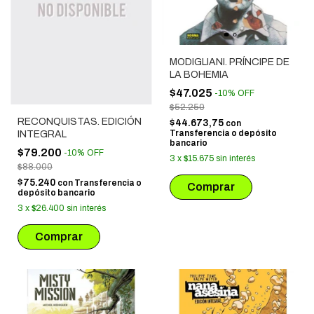
MODIGLIANI. PRÍNCIPE DE
LA BOHEMIA
$47.025
-
10
%
OFF
$52.250
RECONQUISTAS. EDICIÓN
$44.673,75
con
Transferencia o depósito
INTEGRAL
bancario
$79.200
-
10
%
OFF
3
x
$15.675
sin interés
$88.000
$75.240
con
Transferencia o
depósito bancario
3
x
$26.400
sin interés