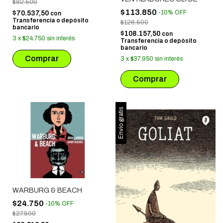
$82.500
$113.850
-
10
%
OFF
$70.537,50
con
Transferencia o depósito
$126.500
bancario
$108.157,50
con
3
x
$24.750
sin interés
Transferencia o depósito
bancario
3
x
$37.950
sin interés
Envío gratis
WARBURG & BEACH
$24.750
-
10
%
OFF
$27.500