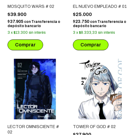
MOSQUITO WARS # 02
EL NUEVO EMPLEADO # 01
$39.900
$25.000
$37.905
$23.750
con
Transferencia o
con
Transferencia o
depósito bancario
depósito bancario
3
x
$13.300
sin interés
3
x
$8.333,33
sin interés
LECTOR OMNISCIENTE #
TOWER OF GOD # 02
02
$27.900