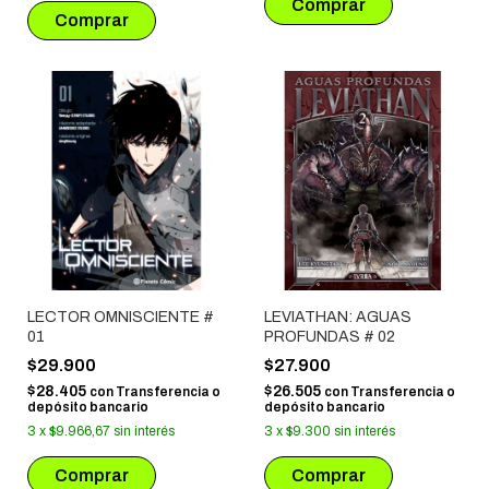
LECTOR OMNISCIENTE #
LEVIATHAN: AGUAS
01
PROFUNDAS # 02
$29.900
$27.900
$28.405
$26.505
con
Transferencia o
con
Transferencia o
depósito bancario
depósito bancario
3
x
$9.966,67
sin interés
3
x
$9.300
sin interés