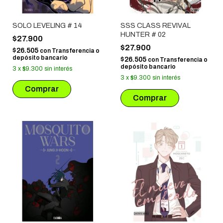
SOLO LEVELING # 14
SSS CLASS REVIVAL
HUNTER # 02
$27.900
$27.900
$26.505
con
Transferencia o
depósito bancario
$26.505
con
Transferencia o
depósito bancario
3
x
$9.300
sin interés
3
x
$9.300
sin interés