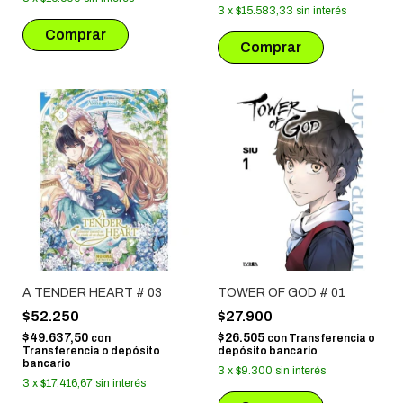
3
x
$15.583,33
sin interés
A TENDER HEART # 03
TOWER OF GOD # 01
$52.250
$27.900
$49.637,50
$26.505
con
con
Transferencia o
Transferencia o depósito
depósito bancario
bancario
3
x
$9.300
sin interés
3
x
$17.416,67
sin interés