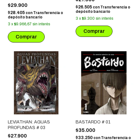
$29.900
$26.505
con
Transferencia o
depósito bancario
$28.405
con
Transferencia o
depósito bancario
3
x
$9.300
sin interés
3
x
$9.966,67
sin interés
LEVIATHAN: AGUAS
BASTARDO # 01
PROFUNDAS # 03
$35.000
$27.900
$33.250
con
Transferencia o