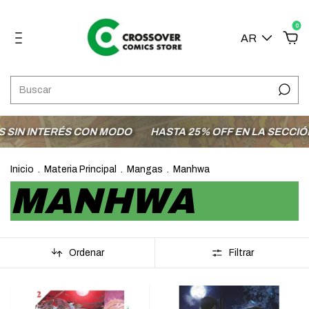
0
AR
NTERÉS CON MODO
HASTA 25% OFF EN LA SECCIÓN OFER
Inicio
.
Materia Principal
.
Mangas
.
Manhwa
MANHWA
Ordenar
Filtrar