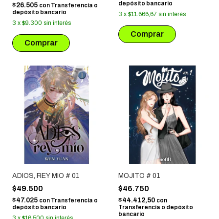
depósito bancario
$26.505
con
Transferencia o
depósito bancario
3
x
$11.666,67
sin interés
3
x
$9.300
sin interés
ADIOS, REY MIO # 01
MOJITO # 01
$49.500
$46.750
$47.025
$44.412,50
con
Transferencia o
con
depósito bancario
Transferencia o depósito
bancario
3
x
$16.500
sin interés