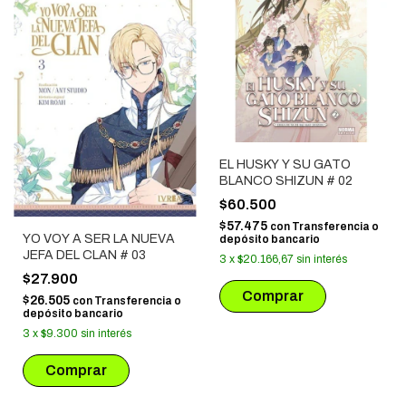
EL HUSKY Y SU GATO
BLANCO SHIZUN # 02
$60.500
$57.475
con
Transferencia o
YO VOY A SER LA NUEVA
depósito bancario
JEFA DEL CLAN # 03
3
x
$20.166,67
sin interés
$27.900
$26.505
con
Transferencia o
depósito bancario
3
x
$9.300
sin interés