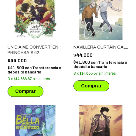
UN DIA ME CONVERTÍ EN
NAVILLERA CURTAIN CALL
PRINCESA # 02
$44.000
$44.000
$41.800
con
Transferencia o
depósito bancario
$41.800
con
Transferencia o
depósito bancario
3
x
$14.666,67
sin interés
3
x
$14.666,67
sin interés