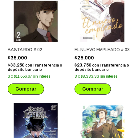
BASTARDO # 02
EL NUEVO EMPLEADO # 03
$35.000
$25.000
$33.250
$23.750
con
Transferencia o
con
Transferencia o
depósito bancario
depósito bancario
3
x
$11.666,67
sin interés
3
x
$8.333,33
sin interés