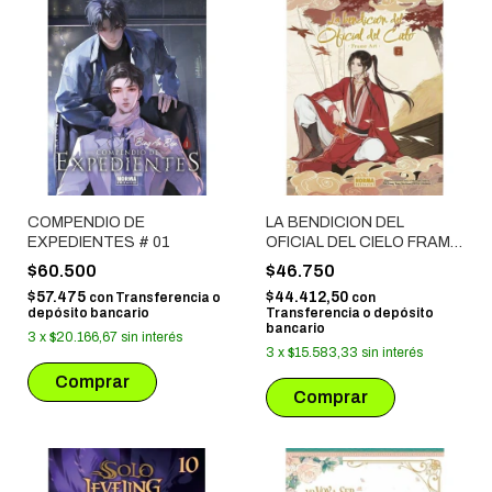
COMPENDIO DE
LA BENDICION DEL
EXPEDIENTES # 01
OFICIAL DEL CIELO FRAME
ART # 02
$60.500
$46.750
$57.475
$44.412,50
con
Transferencia o
con
depósito bancario
Transferencia o depósito
bancario
3
x
$20.166,67
sin interés
3
x
$15.583,33
sin interés