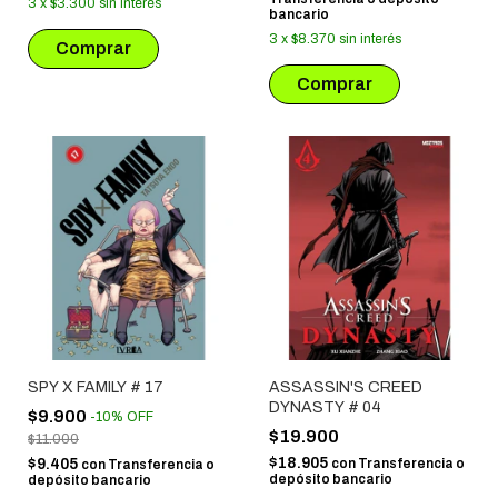
3
x
$3.300
sin interés
bancario
3
x
$8.370
sin interés
SPY X FAMILY # 17
ASSASSIN'S CREED
DYNASTY # 04
$9.900
-
10
%
OFF
$19.900
$11.000
$18.905
$9.405
con
Transferencia o
con
Transferencia o
depósito bancario
depósito bancario