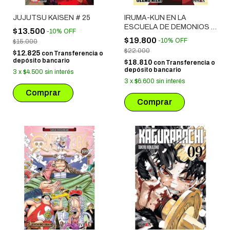
JUJUTSU KAISEN # 25
IRUMA-KUN EN LA
ESCUELA DE DEMONIOS #
$13.500
-
10
%
OFF
16
$19.800
-
10
%
OFF
$15.000
$22.000
$12.825
con
Transferencia o
depósito bancario
$18.810
con
Transferencia o
depósito bancario
3
x
$4.500
sin interés
3
x
$6.600
sin interés