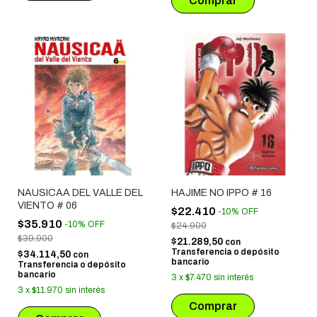
NAUSICAA DEL VALLE DEL
HAJIME NO IPPO # 16
VIENTO # 06
$22.410
-
10
%
OFF
$35.910
-
10
%
OFF
$24.900
$39.900
$21.289,50
con
Transferencia o depósito
$34.114,50
con
bancario
Transferencia o depósito
bancario
3
x
$7.470
sin interés
3
x
$11.970
sin interés