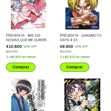
PREVENTA - MIS 100
PREVENTA - SAKAMOTO
NOVIAS QUE ME QUIEREN
DAYS # 23
MUCHO MUCHO # 16
$10.800
$9.900
-
10
%
OFF
-
10
%
OFF
$12.000
$11.000
3
x
$3.600
sin interés
3
x
$3.300
sin interés