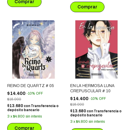
REINO DE QUARTZ # 05
EN LA HERMOSA LUNA
CREPUSCULAR # 10
$14.400
-
10
%
OFF
$14.400
-
10
%
OFF
$16.000
$16.000
$13.680
con
Transferencia o
depósito bancario
$13.680
con
Transferencia o
depósito bancario
3
x
$4.800
sin interés
3
x
$4.800
sin interés