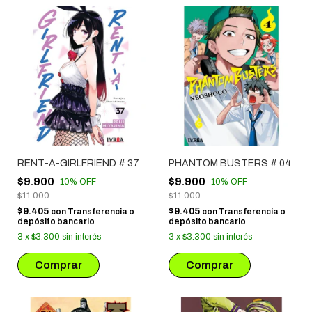
RENT-A-GIRLFRIEND # 37
PHANTOM BUSTERS # 04
$9.900
$9.900
-
10
%
OFF
-
10
%
OFF
$11.000
$11.000
$9.405
$9.405
con
Transferencia o
con
Transferencia o
depósito bancario
depósito bancario
3
x
$3.300
sin interés
3
x
$3.300
sin interés