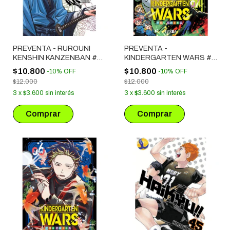
PREVENTA - RUROUNI
PREVENTA -
KENSHIN KANZENBAN #
KINDERGARTEN WARS #
13
07
$10.800
$10.800
-
10
%
OFF
-
10
%
OFF
$12.000
$12.000
3
x
$3.600
sin interés
3
x
$3.600
sin interés