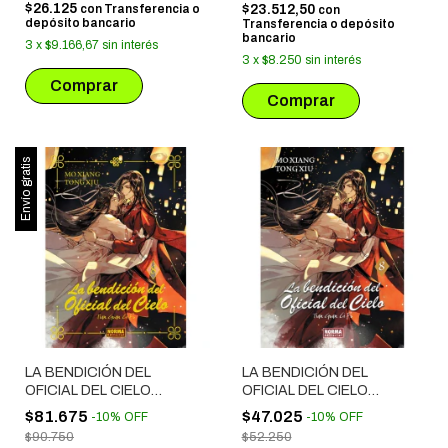
$26.125
con
Transferencia o
$23.512,50
con
depósito bancario
Transferencia o depósito
bancario
3
x
$9.166,67
sin interés
3
x
$8.250
sin interés
Envío gratis
LA BENDICIÓN DEL
LA BENDICIÓN DEL
OFICIAL DEL CIELO
OFICIAL DEL CIELO
NOVELA # 08 EDICION
NOVELA # 08
$81.675
$47.025
-
10
%
OFF
-
10
%
OFF
ESPECIAL
$90.750
$52.250