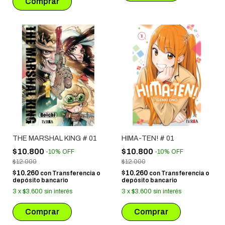
THE MARSHAL KING # 01
HIMA-TEN! # 01
$10.800
$10.800
-
10
%
OFF
-
10
%
OFF
$12.000
$12.000
$10.260
$10.260
con
Transferencia o
con
Transferencia o
depósito bancario
depósito bancario
3
x
$3.600
sin interés
3
x
$3.600
sin interés