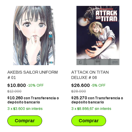
AKEBIS SAILOR UNIFORM
ATTACK ON TITAN
# 01
DELUXE # 06
$10.800
$26.600
-
10
%
OFF
-
5
%
OFF
$12.000
$28.000
$10.260
$25.270
con
Transferencia o
con
Transferencia o
depósito bancario
depósito bancario
3
x
$3.600
sin interés
3
x
$8.866,67
sin interés