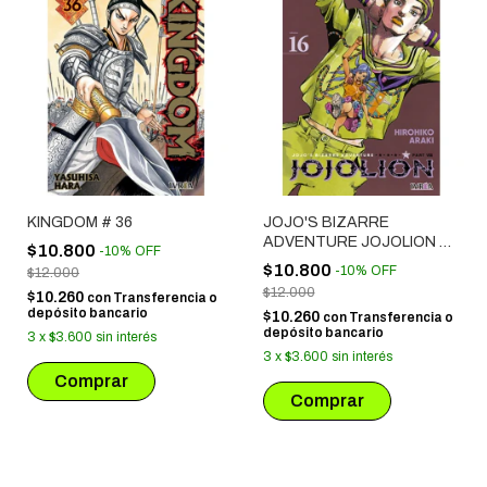
KINGDOM # 36
JOJO'S BIZARRE
ADVENTURE JOJOLION #
$10.800
-
10
%
OFF
16 (PARTE VIII)
$10.800
-
10
%
OFF
$12.000
$12.000
$10.260
con
Transferencia o
depósito bancario
$10.260
con
Transferencia o
depósito bancario
3
x
$3.600
sin interés
3
x
$3.600
sin interés