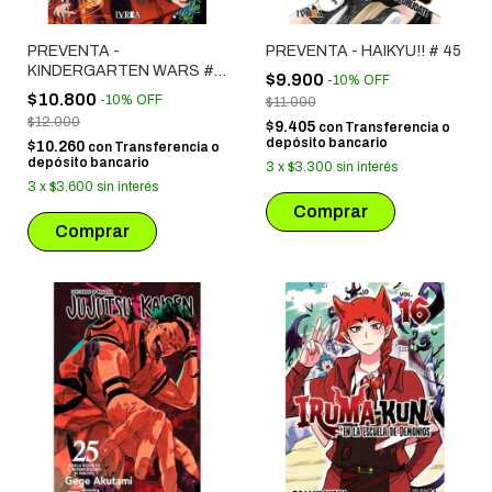
PREVENTA -
PREVENTA - HAIKYU!! # 45
KINDERGARTEN WARS #
$9.900
-
10
%
OFF
06
$10.800
-
10
%
OFF
$11.000
$12.000
$9.405
con
Transferencia o
depósito bancario
$10.260
con
Transferencia o
depósito bancario
3
x
$3.300
sin interés
3
x
$3.600
sin interés