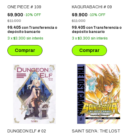
ONE PIECE # 109
KAGURABACHI # 09
$9.900
$9.900
-
10
%
OFF
-
10
%
OFF
$11.000
$11.000
$9.405
$9.405
con
Transferencia o
con
Transferencia o
depósito bancario
depósito bancario
3
x
$3.300
sin interés
3
x
$3.300
sin interés
DUNGEON ELF # 02
SAINT SEIYA: THE LOST