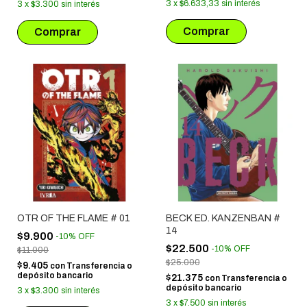
3
x
$6.633,33
sin interés
3
x
$3.300
sin interés
OTR OF THE FLAME # 01
BECK ED. KANZENBAN #
14
$9.900
-
10
%
OFF
$22.500
-
10
%
OFF
$11.000
$25.000
$9.405
con
Transferencia o
depósito bancario
$21.375
con
Transferencia o
depósito bancario
3
x
$3.300
sin interés
3
x
$7.500
sin interés