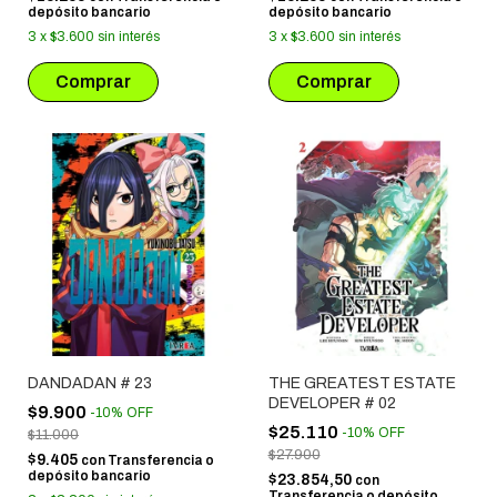
depósito bancario
depósito bancario
3
x
$3.600
sin interés
3
x
$3.600
sin interés
DANDADAN # 23
THE GREATEST ESTATE
DEVELOPER # 02
$9.900
-
10
%
OFF
$25.110
-
10
%
OFF
$11.000
$27.900
$9.405
con
Transferencia o
depósito bancario
$23.854,50
con
Transferencia o depósito