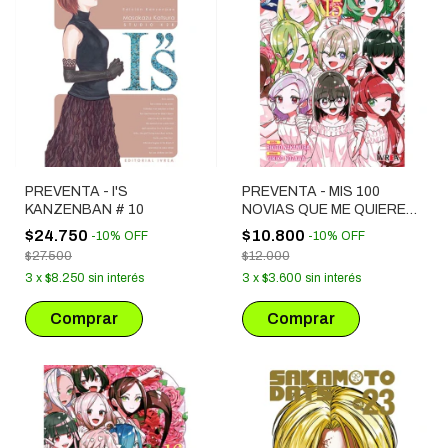
PREVENTA - I'S
PREVENTA - MIS 100
KANZENBAN # 10
NOVIAS QUE ME QUIEREN
MUCHO MUCHO # 15
$24.750
$10.800
-
10
%
OFF
-
10
%
OFF
$27.500
$12.000
3
x
$8.250
sin interés
3
x
$3.600
sin interés