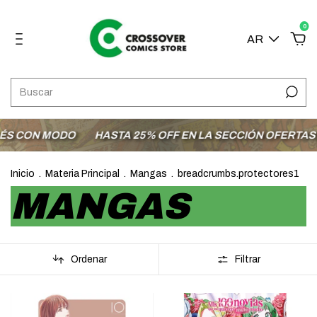
0
AR
 MODO
HASTA 25% OFF EN LA SECCIÓN OFERTAS
ENVÍO
Inicio
.
Materia Principal
.
Mangas
.
breadcrumbs.protectores1
MANGAS
Ordenar
Filtrar