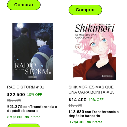
RADIO STORM # 01
SHIKIMORI ES MÁS QUE
UNA CARA BONITA # 13
$22.500
-
10
%
OFF
$14.400
-
10
%
OFF
$25.000
$16.000
$21.375
con
Transferencia o
depósito bancario
$13.680
con
Transferencia o
depósito bancario
3
x
$7.500
sin interés
3
x
$4.800
sin interés