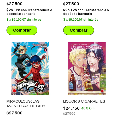
BUG Y CAT NOIR # 03
BUG Y CAT NOIR # 02
$27.500
$27.500
$26.125
$26.125
con
Transferencia o
con
Transferencia o
depósito bancario
depósito bancario
3
x
$9.166,67
sin interés
3
x
$9.166,67
sin interés
MIRACULOUS: LAS
LIQUOR & CIGARRETES
AVENTURAS DE LADY
$24.750
-
10
%
OFF
BUG Y CAT NOIR # 01
$27.500
$27.500