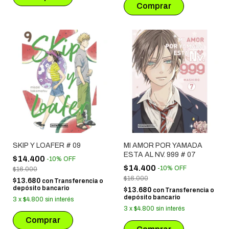
SKIP Y LOAFER # 09
MI AMOR POR YAMADA
ESTA AL NV. 999 # 07
$14.400
-
10
%
OFF
$14.400
-
10
%
OFF
$16.000
$16.000
$13.680
con
Transferencia o
depósito bancario
$13.680
con
Transferencia o
depósito bancario
3
x
$4.800
sin interés
3
x
$4.800
sin interés