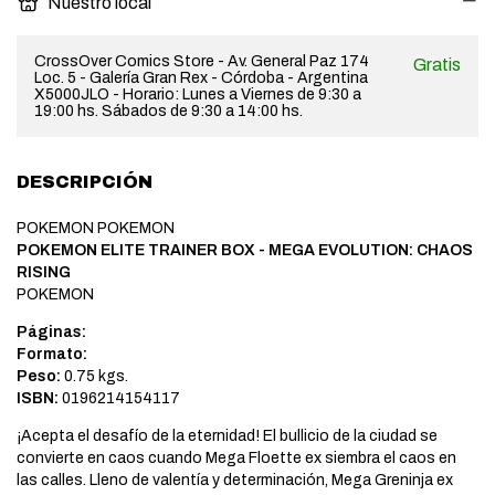
Nuestro local
CrossOver Comics Store - Av. General Paz 174
Gratis
Loc. 5 - Galería Gran Rex - Córdoba - Argentina
X5000JLO - Horario: Lunes a Viernes de 9:30 a
19:00 hs. Sábados de 9:30 a 14:00 hs.
DESCRIPCIÓN
POKEMON POKEMON
POKEMON ELITE TRAINER BOX - MEGA EVOLUTION: CHAOS
RISING
POKEMON
Páginas:
Formato:
Peso:
0.75 kgs.
ISBN:
0196214154117
¡Acepta el desafío de la eternidad! El bullicio de la ciudad se
convierte en caos cuando Mega Floette ex siembra el caos en
las calles. Lleno de valentía y determinación, Mega Greninja ex