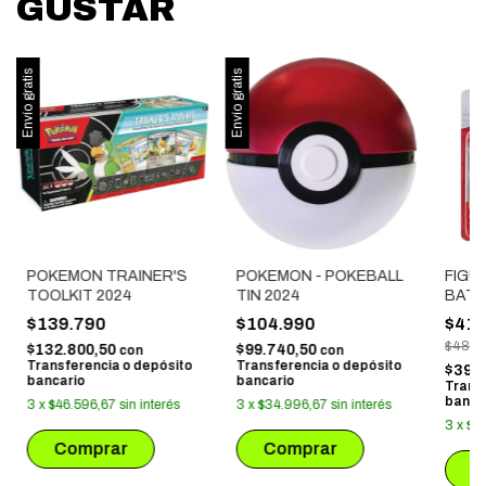
GUSTAR
Envío gratis
Envío gratis
POKEMON TRAINER'S
POKEMON - POKEBALL
FIGU
TOOLKIT 2024
TIN 2024
BATT
+ SI
$139.790
$104.990
$41.
CLEFA
$48.8
$132.800,50
$99.740,50
con
con
Transferencia o depósito
Transferencia o depósito
$39.
bancario
bancario
Trans
banca
3
x
$46.596,67
sin interés
3
x
$34.996,67
sin interés
3
x
$1