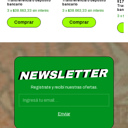
Transferencia o depósito
Transferencia o depósito
$172
bancario
bancario
Trans
banca
3
x
$38.663,33
sin interés
3
x
$38.663,33
sin interés
3
x
$6
NEWSLETTER
Registrate y recibí nuestras ofertas.