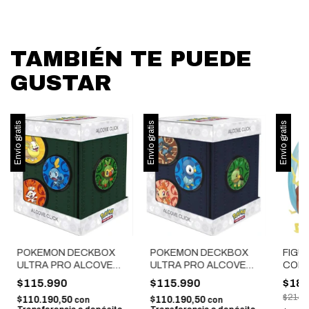
TAMBIÉN TE PUEDE
GUSTAR
Envío gratis
Envío gratis
Envío gratis
POKEMON DECKBOX
POKEMON DECKBOX
FIGU
ULTRA PRO ALCOVE
ULTRA PRO ALCOVE
COLL
CLICK - GALAR VERDE
CLICK - SINNOH AZUL
PIKA
$115.990
$115.990
$182
$214.
$110.190,50
$110.190,50
con
con