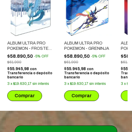
ALBUM ULTRA PRO
ALBUM ULTRA PRO
ALBU
POKEMON - FROSTED
POKEMON - GRENINJA
POKE
FOREST
& MI
$58.890,50
$58.890,50
$58.
-
5
%
OFF
-
5
%
OFF
$61.990
$61.990
$61.9
$55.945,98
$55.945,98
$55.
con
con
Transferencia o depósito
Transferencia o depósito
Trans
bancario
bancario
banca
3
x
$19.630,17
sin interés
3
x
$19.630,17
sin interés
3
x
$1