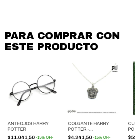
PARA COMPRAR CON
ESTE PRODUCTO
ANTEOJOS HARRY
COLGANTE HARRY
CUAD
POTTER
POTTER -
POTT
RAVENCLAW
CAND
$11.041,50
$4.241,50
$59.
-
15
%
OFF
-
15
%
OFF