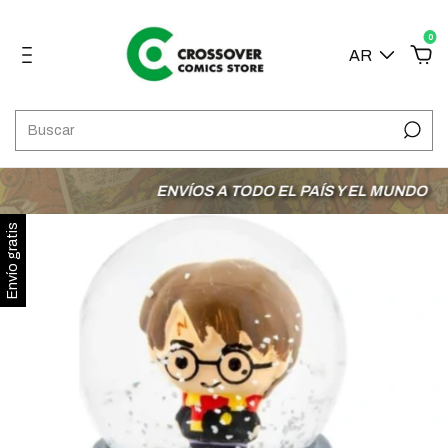
0
AR
ENVÍOS A TODO EL PAÍS Y EL MUNDO
3 
Envío gratis