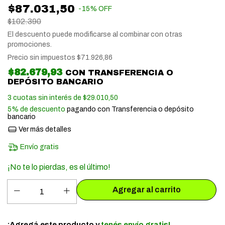
$87.031,50
-
15
%
OFF
$102.390
El descuento puede modificarse al combinar con otras
promociones.
Precio sin impuestos
$71.926,86
$82.679,93
CON
TRANSFERENCIA O
DEPÓSITO BANCARIO
3
cuotas sin interés de
$29.010,50
5% de descuento
pagando con Transferencia o depósito
bancario
Ver más detalles
Envío gratis
¡No te lo pierdas, es el último!
¡Agregá este producto y
tenés envío gratis!