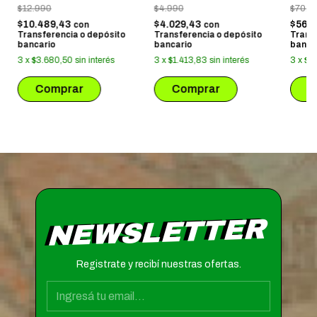
SLYT
$12.990
$4.990
$70.3
$10.489,43
$4.029,43
$56.7
con
con
Transferencia o depósito
Transferencia o depósito
Trans
bancario
bancario
banca
3
x
$3.680,50
sin interés
3
x
$1.413,83
sin interés
3
x
$1
NEWSLETTER
Registrate y recibí nuestras ofertas.