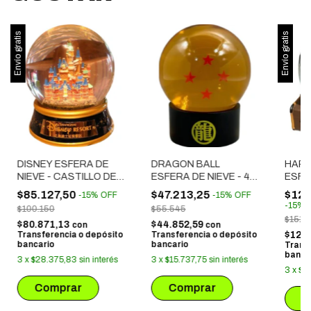
Envío gratis
Envío gratis
DISNEY ESFERA DE
DRAGON BALL
HARR
NIEVE - CASTILLO DE
ESFERA DE NIEVE - 4
ESFE
DISNEY
ESTRELLAS
HEDW
$85.127,50
$47.213,25
$128
-
15
%
OFF
-
15
%
OFF
-
15
%
$100.150
$55.545
$151.
$80.871,13
$44.852,59
con
con
Transferencia o depósito
Transferencia o depósito
$122
bancario
bancario
Trans
banca
3
x
$28.375,83
sin interés
3
x
$15.737,75
sin interés
3
x
$4