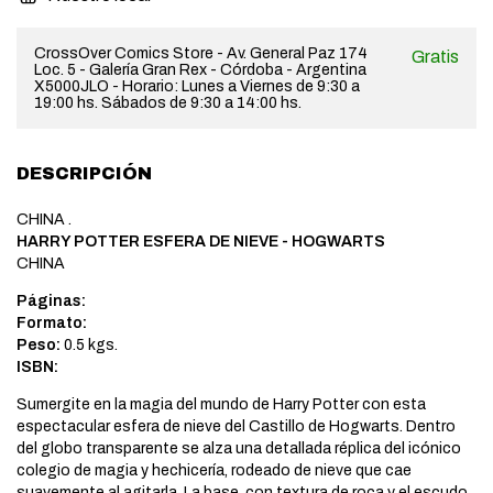
CrossOver Comics Store - Av. General Paz 174
Gratis
Loc. 5 - Galería Gran Rex - Córdoba - Argentina
X5000JLO - Horario: Lunes a Viernes de 9:30 a
19:00 hs. Sábados de 9:30 a 14:00 hs.
DESCRIPCIÓN
CHINA .
HARRY POTTER ESFERA DE NIEVE - HOGWARTS
CHINA
Páginas:
Formato:
Peso:
0.5 kgs.
ISBN:
Sumergite en la magia del mundo de Harry Potter con esta
espectacular esfera de nieve del Castillo de Hogwarts. Dentro
del globo transparente se alza una detallada réplica del icónico
colegio de magia y hechicería, rodeado de nieve que cae
suavemente al agitarla. La base, con textura de roca y el escudo