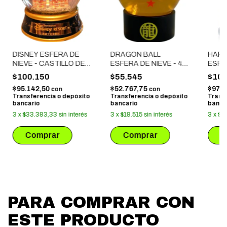
DISNEY ESFERA DE
DRAGON BALL
HARR
NIEVE - CASTILLO DE
ESFERA DE NIEVE - 4
ESFE
DISNEY
ESTRELLAS
HARR
$100.150
$55.545
$102
LUZ
$95.142,50
$52.767,75
$97.2
con
con
Transferencia o depósito
Transferencia o depósito
Trans
bancario
bancario
banca
3
x
$33.383,33
sin interés
3
x
$18.515
sin interés
3
x
$3
PARA COMPRAR CON
ESTE PRODUCTO