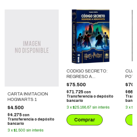
CODIGO SECRETO:
CUAD
REGRESO A
POTT
HOGWARTS
CAND
$75.500
$70.
HOG
$71.725
$66.
con
CARTA INVITACION
Transferencia o depósito
Trans
HOGWARTS 1
bancario
banca
$4.500
3
x
$25.166,67
sin interés
3
x
$2
$4.275
con
Transferencia o depósito
bancario
3
x
$1.500
sin interés