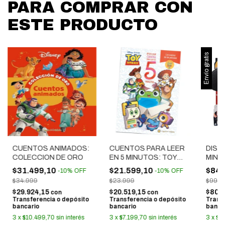
PARA COMPRAR CON
ESTE PRODUCTO
Envío gratis
CUENTOS ANIMADOS:
CUENTOS PARA LEER
DISN
COLECCION DE ORO
EN 5 MINUTOS: TOY
MINN
STORY 5
$31.499,10
$21.599,10
$84.
-
10
%
OFF
-
10
%
OFF
$34.999
$23.999
$99.7
$29.924,15
$20.519,15
$80.
con
con
Transferencia o depósito
Transferencia o depósito
Trans
bancario
bancario
banca
3
x
$10.499,70
sin interés
3
x
$7.199,70
sin interés
3
x
$2