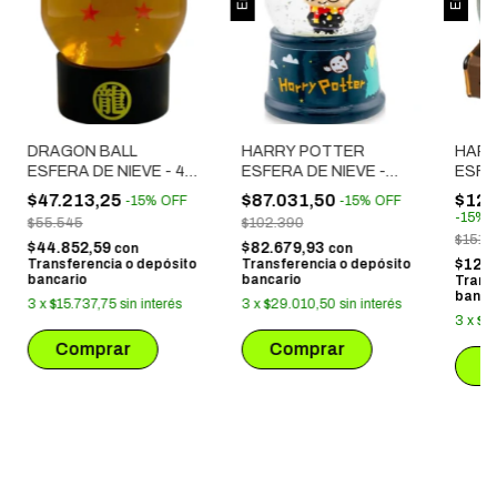
DRAGON BALL
HARRY POTTER
HARR
ESFERA DE NIEVE - 4
ESFERA DE NIEVE -
ESFE
ESTRELLAS
HARRY POTTER CON
HEDW
$47.213,25
$87.031,50
$128
-
15
%
OFF
-
15
%
OFF
LUZ
-
15
%
$55.545
$102.390
$151.
$44.852,59
$82.679,93
con
con
Transferencia o depósito
Transferencia o depósito
$122
bancario
bancario
Trans
banca
3
x
$15.737,75
sin interés
3
x
$29.010,50
sin interés
3
x
$4