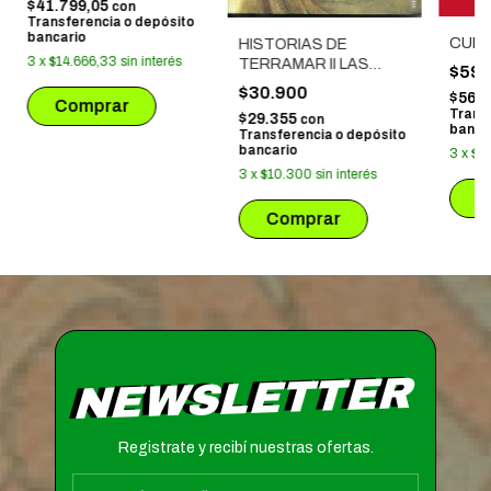
$41.799,05
con
Transferencia o depósito
bancario
CUE
HISTORIAS DE
3
x
$14.666,33
sin interés
TERRAMAR II LAS
$59.
TUMBAS DE ATUAN
$30.900
$56.
Trans
$29.355
con
banca
Transferencia o depósito
bancario
3
x
$1
3
x
$10.300
sin interés
NEWSLETTER
Registrate y recibí nuestras ofertas.