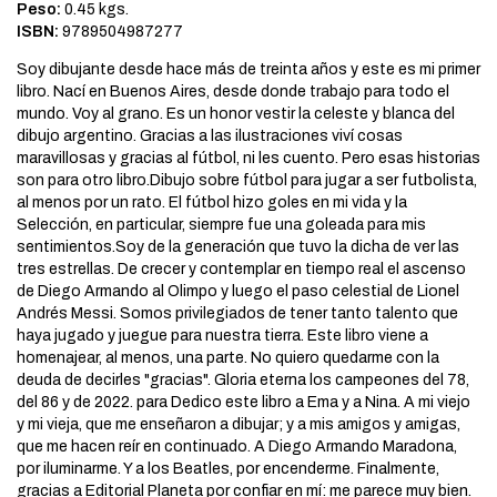
Peso:
0.45 kgs.
ISBN:
9789504987277
Soy dibujante desde hace más de treinta años y este es mi primer
libro. Nací en Buenos Aires, desde donde trabajo para todo el
mundo. Voy al grano. Es un honor vestir la celeste y blanca del
dibujo argentino. Gracias a las ilustraciones viví cosas
maravillosas y gracias al fútbol, ni les cuento. Pero esas historias
son para otro libro.Dibujo sobre fútbol para jugar a ser futbolista,
al menos por un rato. El fútbol hizo goles en mi vida y la
Selección, en particular, siempre fue una goleada para mis
sentimientos.Soy de la generación que tuvo la dicha de ver las
tres estrellas. De crecer y contemplar en tiempo real el ascenso
de Diego Armando al Olimpo y luego el paso celestial de Lionel
Andrés Messi. Somos privilegiados de tener tanto talento que
haya jugado y juegue para nuestra tierra. Este libro viene a
homenajear, al menos, una parte. No quiero quedarme con la
deuda de decirles "gracias". Gloria eterna los campeones del 78,
del 86 y de 2022. para Dedico este libro a Ema y a Nina. A mi viejo
y mi vieja, que me enseñaron a dibujar; y a mis amigos y amigas,
que me hacen reír en continuado. A Diego Armando Maradona,
por iluminarme. Y a los Beatles, por encenderme. Finalmente,
gracias a Editorial Planeta por confiar en mí: me parece muy bien.