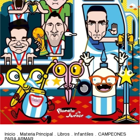
Inicio
.
Materia Principal
.
Libros
.
Infantiles
.
CAMPEONES
PARA ARMAR