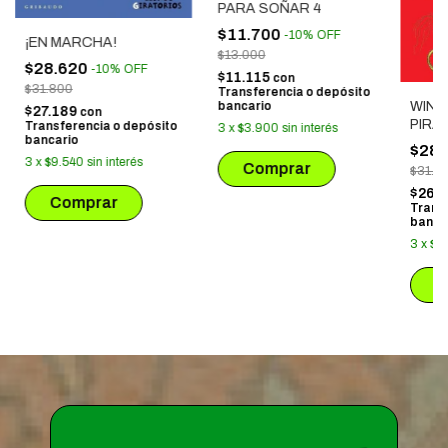
PARA SOÑAR 4
$11.700
-
10
%
OFF
¡EN MARCHA!
$13.000
$28.620
-
10
%
OFF
$11.115
con
$31.800
Transferencia o depósito
bancario
WINNI
$27.189
con
PIRA
Transferencia o depósito
3
x
$3.900
sin interés
bancario
$28.
3
x
$9.540
sin interés
$31.5
$26.9
Trans
banca
3
x
$9