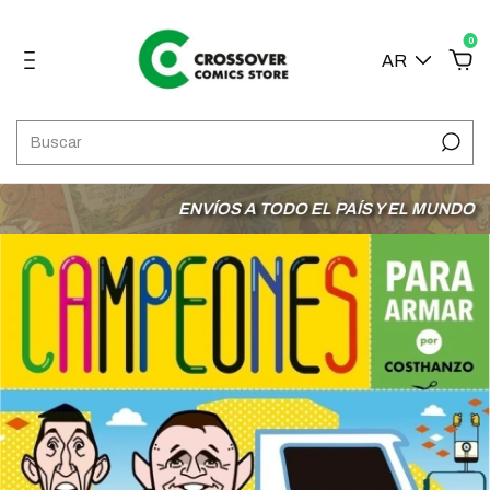
0
AR
ENVÍOS A TODO EL PAÍS Y EL MUNDO
3