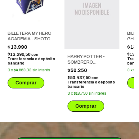
BILLETERA MY HERO
BILL
ACADEMIA - SHOTO
GHO
TODOROKI (GOMA)
$13.990
$13.
$13.290,50
$13.2
con
HARRY POTTER -
Transferencia o depósito
Trans
SOMBRERO
bancario
banca
SELECCIONADOR
$56.250
3
x
$4.663,33
sin interés
3
x
$4
$53.437,50
con
Transferencia o depósito
bancario
3
x
$18.750
sin interés