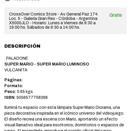
CrossOver Comics Store - Av. General Paz 174
Gratis
Loc. 5 - Galería Gran Rex - Córdoba - Argentina
X5000JLO - Horario: Lunes a Viernes de 9:30 a
19:00 hs. Sábados de 9:30 a 14:00 hs.
DESCRIPCIÓN
. PALADONE
SUPER MARIO - SUPER MARIO LUMINOSO
VULCANITA
Páginas:
Formato:
Peso:
0.65 kgs.
ISBN:
5056577758368
Iluminá tu espacio con esta lámpara Super Mario Diorama, una
pieza decorativa inspirada en el icónico universo del videojuego.
El diseño recrea una escena con Mario, aportando un efecto
visual llamativo ideal para escritorios, dormitorios o espacios de
juego. Al encenderla, reproduce el sonido oficial del juego,