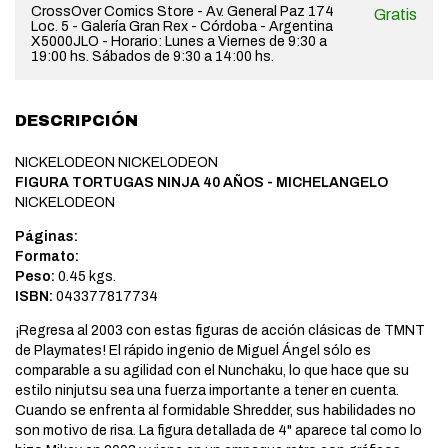
CrossOver Comics Store - Av. General Paz 174
Gratis
Loc. 5 - Galería Gran Rex - Córdoba - Argentina
X5000JLO - Horario: Lunes a Viernes de 9:30 a
19:00 hs. Sábados de 9:30 a 14:00 hs.
DESCRIPCIÓN
NICKELODEON NICKELODEON
FIGURA TORTUGAS NINJA 40 AÑOS - MICHELANGELO
NICKELODEON
Páginas:
Formato:
Peso:
0.45 kgs.
ISBN:
043377817734
¡Regresa al 2003 con estas figuras de acción clásicas de TMNT
de Playmates! El rápido ingenio de Miguel Ángel sólo es
comparable a su agilidad con el Nunchaku, lo que hace que su
estilo ninjutsu sea una fuerza importante a tener en cuenta.
Cuando se enfrenta al formidable Shredder, sus habilidades no
son motivo de risa. La figura detallada de 4" aparece tal como lo