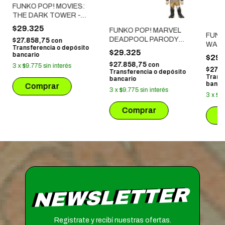
FUNKO POP! MOVIES:
THE DARK TOWER -
THE GUNSLINGER
$29.325
FUNKO POP! MARVEL
FUNK
DEADPOOL PARODY
$27.858,75
con
WARS
Transferencia o depósito
NEGASONIC TEENAGE
$29.325
- THE
bancario
$29.
WARHEAD
$27.858,75
con
3
x
$9.775
sin interés
$27.
Transferencia o depósito
Trans
bancario
banca
3
x
$9.775
sin interés
3
x
$9
NEWSLETTER
Registrate y recibí nuestras ofertas.