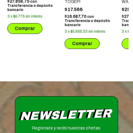
$27.858,75
TOGEPI
WARS
con
Transferencia o depósito
- THE
$17.566
$29.
bancario
$16.687,70
$27.
3
x
$9.775
sin interés
con
Transferencia o depósito
Trans
bancario
banca
3
x
$5.855,33
sin interés
3
x
$9
NEWSLETTER
Registrate y recibí nuestras ofertas.