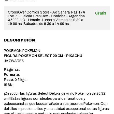
CrossOver Comics Store - Av. General Paz 174
Gratis
Loc. 5 - Galería Gran Rex - Córdoba - Argentina
X5000JLO - Horario: Lunes a Viernes de 9:30 a
19:00 hs. Sábados de 9:30 a 14:00 hs.
DESCRIPCIÓN
POKEMON POKEMON
FIGURA POKEMON SELECT 20 CM - PIKACHU
JAZWARES
Páginas:
Formato:
Peso:
0.5 kgs.
ISBN:
¡Descubri las figuras Select Deluxe de vinilo Pokémon de 20,32
cm! Estas figuras son ideales para los fanáticos y
coleccionistas que buscan añadir a sus tesoros Pokémon. Con
detalles impresionantes y una calidad excepcional, estas figuras
son el complemento perfecto para cualquier colección.