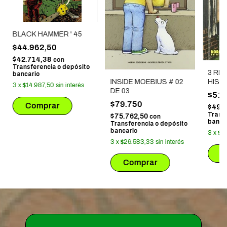
BLACK HAMMER ' 45
$44.962,50
$42.714,38
con
Transferencia o depósito
3 RE
bancario
INSIDE MOEBIUS # 02
HIST
3
x
$14.987,50
sin interés
DE 03
DEL 
$51.
$79.750
$49.
Trans
$75.762,50
con
banca
Transferencia o depósito
bancario
3
x
$1
3
x
$26.583,33
sin interés