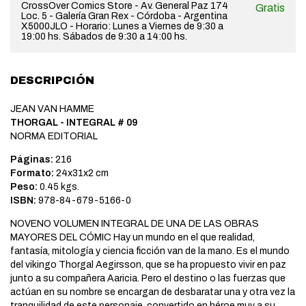
CrossOver Comics Store - Av. General Paz 174
Gratis
Loc. 5 - Galería Gran Rex - Córdoba - Argentina
X5000JLO - Horario: Lunes a Viernes de 9:30 a
19:00 hs. Sábados de 9:30 a 14:00 hs.
DESCRIPCIÓN
JEAN VAN HAMME
THORGAL - INTEGRAL # 09
NORMA EDITORIAL
Páginas:
216
Formato:
24x31x2 cm
Peso:
0.45 kgs.
ISBN:
978-84-679-5166-0
NOVENO VOLUMEN INTEGRAL DE UNA DE LAS OBRAS
MAYORES DEL CÓMIC Hay un mundo en el que realidad,
fantasía, mitología y ciencia ficción van de la mano. Es el mundo
del vikingo Thorgal Aegirsson, que se ha propuesto vivir en paz
junto a su compañera Aaricia. Pero el destino o las fuerzas que
actúan en su nombre se encargan de desbaratar una y otra vez la
tranquilidad de este personaje, convertido en héroe muy a su