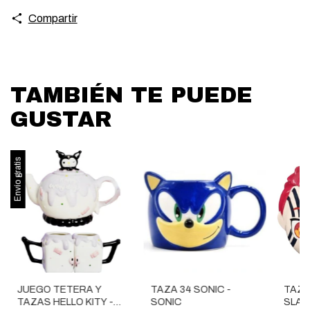
Compartir
TAMBIÉN TE PUEDE
GUSTAR
Envío gratis
JUEGO TETERA Y
TAZA 34 SONIC -
TAZA
TAZAS HELLO KITY -
SONIC
SLAY