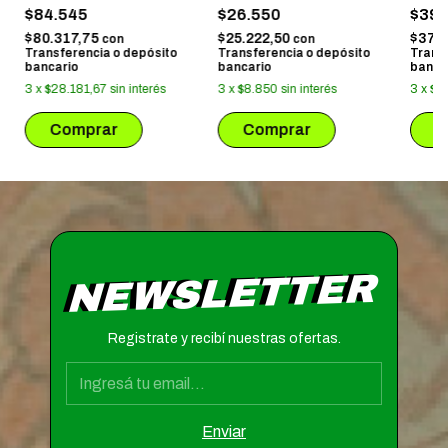
KUROMI
$84.545
$26.550
$39.
$80.317,75
$25.222,50
$37.
con
con
Transferencia o depósito
Transferencia o depósito
Trans
bancario
bancario
banca
3
x
$28.181,67
sin interés
3
x
$8.850
sin interés
3
x
$1
NEWSLETTER
Registrate y recibí nuestras ofertas.