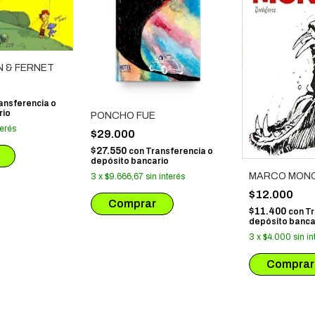
 & FERNET
ansferencia o
rio
PONCHO FUE
terés
$29.000
$27.550
con
Transferencia o
depósito bancario
MARCO MON
3
x
$9.666,67
sin interés
$12.000
$11.400
con
Tr
depósito banca
3
x
$4.000
sin in