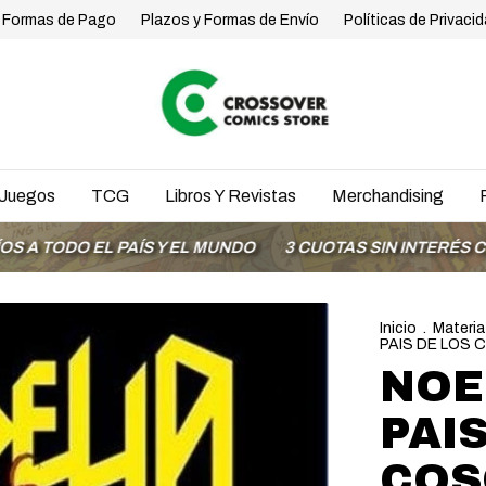
Formas de Pago
Plazos y Formas de Envío
Políticas de Privaci
Juegos
TCG
Libros Y Revistas
Merchandising
 EL PAÍS Y EL MUNDO
3 CUOTAS SIN INTERÉS CON MODO
Inicio
.
Materia
PAIS DE LOS 
NOE
PAI
COS