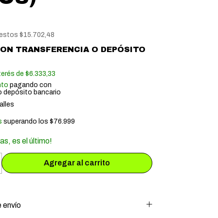
uestos
$15.702,48
CON
TRANSFERENCIA O DEPÓSITO
terés de
$6.333,33
nto
pagando con
o depósito bancario
alles
s
superando los
$76.999
as, es el último!
 envío