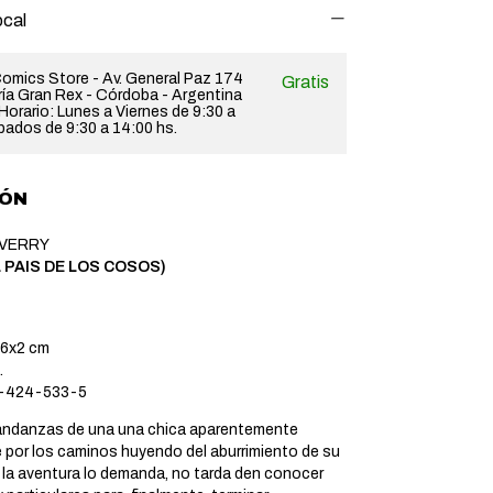
ocal
omics Store - Av. General Paz 174
Gratis
ería Gran Rex - Córdoba - Argentina
orario: Lunes a Viernes de 9:30 a
bados de 9:30 a 14:00 hs.
IÓN
AVERRY
L PAIS DE LOS COSOS)
6x2 cm
.
-424-533-5
andanzas de una una chica aparentemente
e por los caminos huyendo del aburrimiento de su
 la aventura lo demanda, no tarda den conocer