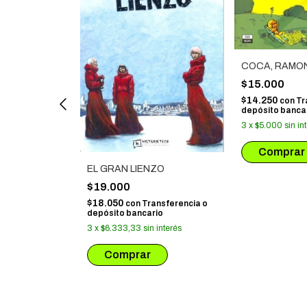
COCA, RAMON
$15.000
$14.250
con
Tr
depósito banca
3
x
$5.000
sin in
EL GRAN LIENZO
$19.000
$18.050
con
Transferencia o
ansferencia o
depósito bancario
io
3
x
$6.333,33
sin interés
 interés