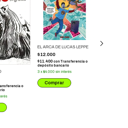
EL ARCA DE LUCAS LEPPE
ANYELUS CR
FIN DE LOS 
$12.000
$16.000
$11.400
con
Transferencia o
depósito bancario
$15.200
con
Tr
depósito banca
O
3
x
$4.000
sin interés
3
x
$5.333,33
s
ansferencia o
rio
terés