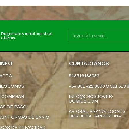
Registrate y recibí nuestras
ofertas.
INFO
CONTACTÁNOS
ACTO
543516138083
NES SOMOS
+54 351 422 3500 O 351 613 
 COMPRAR
INFO@CROSSOVER-
COMICS.COM
AS DE PAGO
AV. GRAL. PAZ 174 LOCAL 5
CÓRDOBA - ARGENTINA
S Y FORMAS DE ENVÍO
ICAS DE PRIVACIDAD