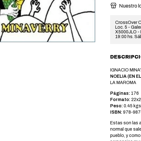
Nuestro l
CrossOver C
Loc. 5 - Gal
X5000JLO - H
19:00 hs. Sá
DESCRIPC
IGNACIO MIN
NOELIA (EN E
LA MAROMA
Páginas:
176
Formato:
22x2
Peso:
0.45 kgs
ISBN:
978-987
Estas son las 
normal que sal
pueblo, y como