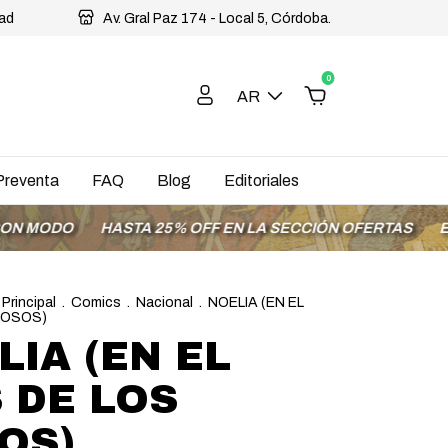
dad
Av. Gral Paz 174 - Local 5, Córdoba.
0
AR
Preventa
FAQ
Blog
Editoriales
HASTA 25% OFF EN LA SECCIÓN OFERTAS
ENVÍOS A T
 Principal
.
Comics
.
Nacional
.
NOELIA (EN EL
COSOS)
LIA (EN EL
S DE LOS
OS)