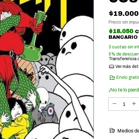
$19.000
Precio sin imp
$18.050
BANCARIO
3
cuotas sin in
5% de descue
Transferencia 
Ver más det
Envío grati
¡No te lo pierd
Medios de