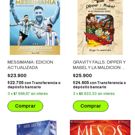
MESSIMANIA: EDICION
GRAVITY FALLS: DIPPER Y
ACTUALIZADA
MABEL Y LA MALDICION DE
LOS PIRATAS DEL TIEMPO
$23.900
$25.900
$22.705
$24.605
con
Transferencia o
con
Transferencia o
depósito bancario
depósito bancario
3
x
$7.966,67
sin interés
3
x
$8.633,33
sin interés