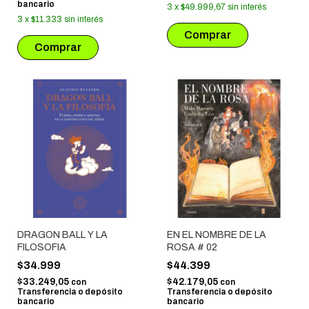
bancario
3
x
$49.999,67
sin interés
3
x
$11.333
sin interés
DRAGON BALL Y LA
EN EL NOMBRE DE LA
FILOSOFIA
ROSA # 02
$34.999
$44.399
$33.249,05
$42.179,05
con
con
Transferencia o depósito
Transferencia o depósito
bancario
bancario