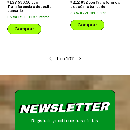
$137.550,50
$212.952
con
con
Transferencia
Transferencia o depósito
o depósito bancario
bancario
3
x
$74.720
sin interés
3
x
$48.263,33
sin interés
1
de
197
NEWSLETTER
Registrate y recibí nuestras ofertas.