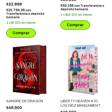
$22.899
$52.155
con
Transferencia o
depósito bancario
$21.754,05
con
Transferencia o depósito
3
x
$18.300
sin interés
bancario
3
x
$7.633
sin interés
SANGRE DE DRAGON
LIBERTY HEAVEN # 01:
LOS DIEZ MANDAMIENTOS
$49.900
DE CASEY ADAMS