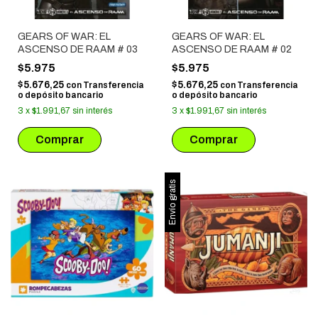
GEARS OF WAR: EL
GEARS OF WAR: EL
ASCENSO DE RAAM # 03
ASCENSO DE RAAM # 02
$5.975
$5.975
$5.676,25
$5.676,25
con
Transferencia
con
Transferencia
o depósito bancario
o depósito bancario
3
x
$1.991,67
sin interés
3
x
$1.991,67
sin interés
Envío gratis