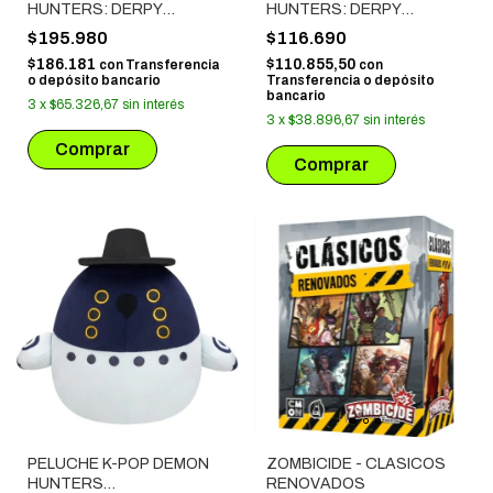
HUNTERS: DERPY
HUNTERS: DERPY
DURMIENDO
SENTADO
$195.980
$116.690
$186.181
$110.855,50
con
Transferencia
con
o depósito bancario
Transferencia o depósito
bancario
3
x
$65.326,67
sin interés
3
x
$38.896,67
sin interés
PELUCHE K-POP DEMON
ZOMBICIDE - CLASICOS
HUNTERS
RENOVADOS