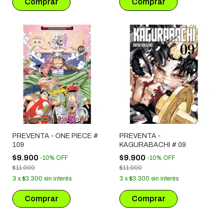
PREVENTA - ONE PIECE #
PREVENTA -
109
KAGURABACHI # 09
$9.900
$9.900
-
10
%
OFF
-
10
%
OFF
$11.000
$11.000
3
x
$3.300
sin interés
3
x
$3.300
sin interés