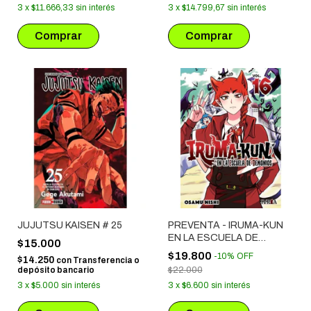
3
x
$11.666,33
sin interés
3
x
$14.799,67
sin interés
JUJUTSU KAISEN # 25
PREVENTA - IRUMA-KUN
EN LA ESCUELA DE
$15.000
DEMONIOS # 16
$19.800
-
10
%
OFF
$14.250
con
Transferencia o
depósito bancario
$22.000
3
x
$5.000
sin interés
3
x
$6.600
sin interés