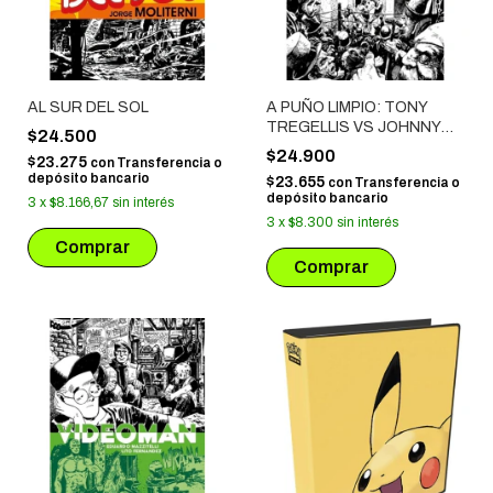
AL SUR DEL SOL
A PUÑO LIMPIO: TONY
TREGELLIS VS JOHNNY
$24.500
CROSS
$24.900
$23.275
con
Transferencia o
depósito bancario
$23.655
con
Transferencia o
depósito bancario
3
x
$8.166,67
sin interés
3
x
$8.300
sin interés