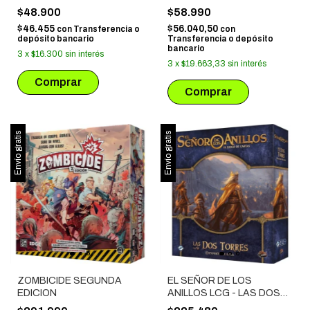
SQUISHMALLOWS -
$48.900
$58.990
SUSSIE
$46.455
$56.040,50
con
Transferencia o
con
depósito bancario
Transferencia o depósito
bancario
3
x
$16.300
sin interés
3
x
$19.663,33
sin interés
Envío gratis
Envío gratis
ZOMBICIDE SEGUNDA
EL SEÑOR DE LOS
EDICION
ANILLOS LCG - LAS DOS
TORRES EXP. SAGA