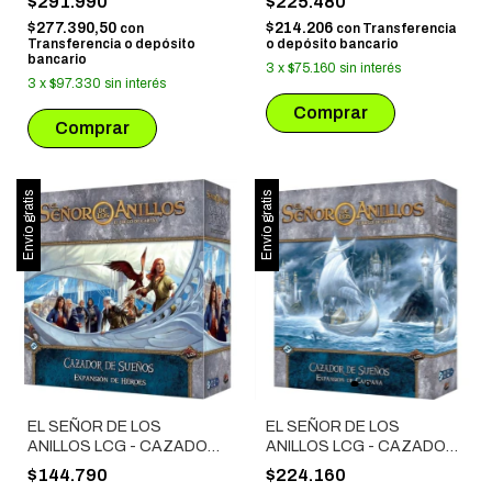
$291.990
$225.480
$277.390,50
$214.206
con
con
Transferencia
Transferencia o depósito
o depósito bancario
bancario
3
x
$75.160
sin interés
3
x
$97.330
sin interés
Envío gratis
Envío gratis
EL SEÑOR DE LOS
EL SEÑOR DE LOS
ANILLOS LCG - CAZADOR
ANILLOS LCG - CAZADOR
DE SUEÑOS EXP. HÉROES
DE SUEÑOS EXP.
$144.790
$224.160
CAMPAÑAS