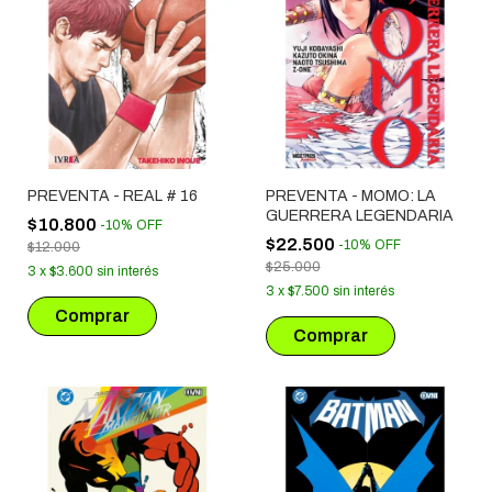
PREVENTA - REAL # 16
PREVENTA - MOMO: LA
GUERRERA LEGENDARIA
$10.800
-
10
%
OFF
$22.500
-
10
%
OFF
$12.000
$25.000
3
x
$3.600
sin interés
3
x
$7.500
sin interés