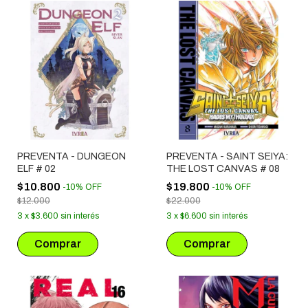
PREVENTA - DUNGEON
PREVENTA - SAINT SEIYA:
ELF # 02
THE LOST CANVAS # 08
$10.800
$19.800
-
10
%
OFF
-
10
%
OFF
$12.000
$22.000
3
x
$3.600
sin interés
3
x
$6.600
sin interés