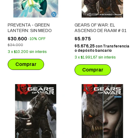
PREVENTA - GREEN
GEARS OF WAR: EL
LANTERN: SIN MIEDO
ASCENSO DE RAAM # 01
$30.600
$5.975
-
10
%
OFF
$34.000
$5.676,25
con
Transferencia
o depósito bancario
3
x
$10.200
sin interés
3
x
$1.991,67
sin interés