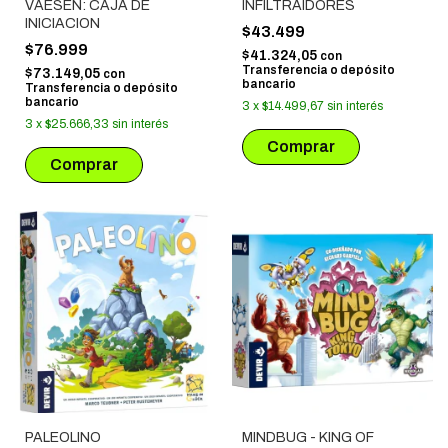
VAESEN: CAJA DE
INFILTRAIDORES
INICIACION
$43.499
$76.999
$41.324,05
con
Transferencia o depósito
$73.149,05
con
bancario
Transferencia o depósito
bancario
3
x
$14.499,67
sin interés
3
x
$25.666,33
sin interés
PALEOLINO
MINDBUG - KING OF