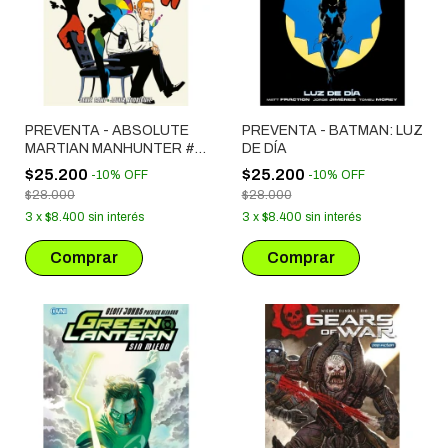
PREVENTA - ABSOLUTE
PREVENTA - BATMAN: LUZ
MARTIAN MANHUNTER #
DE DÍA
01
$25.200
$25.200
-
10
%
OFF
-
10
%
OFF
$28.000
$28.000
3
x
$8.400
sin interés
3
x
$8.400
sin interés