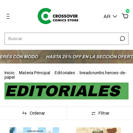
0
AR
 MODO
HASTA 25% OFF EN LA SECCIÓN OFERTAS
ENVÍO
Inicio
.
Materia Principal
.
Editoriales
.
breadcrumbs.heroes-de-
papel
EDITORIALES
Ordenar
Filtrar