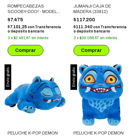
ROMPECABEZAS
JUMANJI CAJA DE
SCOOBY-DOO! - MODELO
MADERA (33612)
3 (60 PIEZAS)
$7.475
$117.200
$7.101,25
$111.340
con
Transferencia
con
Transferencia
o depósito bancario
o depósito bancario
3
x
$2.491,67
sin interés
3
x
$39.066,67
sin interés
Envío gratis
Envío gratis
PELUCHE K-POP DEMON
PELUCHE K-POP DEMON