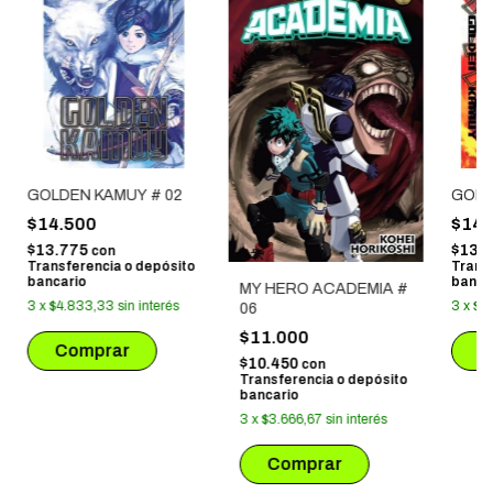
GOLDEN KAMUY # 02
GOLD
$14.500
$14.
$13.775
$13.
con
Transferencia o depósito
Trans
bancario
banca
MY HERO ACADEMIA #
3
x
$4.833,33
sin interés
3
x
$4
06
$11.000
$10.450
con
Transferencia o depósito
bancario
3
x
$3.666,67
sin interés