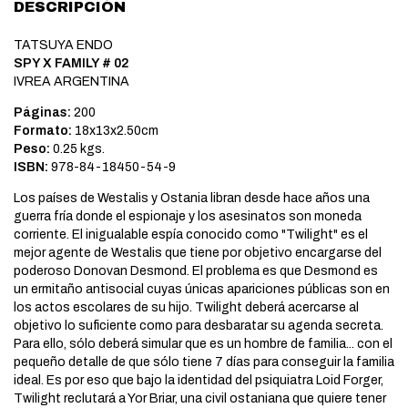
DESCRIPCIÓN
TATSUYA ENDO
SPY X FAMILY # 02
IVREA ARGENTINA
Páginas:
200
Formato:
18x13x2.50cm
Peso:
0.25 kgs.
ISBN:
978-84-18450-54-9
Los países de Westalis y Ostania libran desde hace años una
guerra fría donde el espionaje y los asesinatos son moneda
corriente. El inigualable espía conocido como "Twilight" es el
mejor agente de Westalis que tiene por objetivo encargarse del
poderoso Donovan Desmond. El problema es que Desmond es
un ermitaño antisocial cuyas únicas apariciones públicas son en
los actos escolares de su hijo. Twilight deberá acercarse al
objetivo lo suficiente como para desbaratar su agenda secreta.
Para ello, sólo deberá simular que es un hombre de familia... con el
pequeño detalle de que sólo tiene 7 días para conseguir la familia
ideal. Es por eso que bajo la identidad del psiquiatra Loid Forger,
Twilight reclutará a Yor Briar, una civil ostaniana que quiere tener