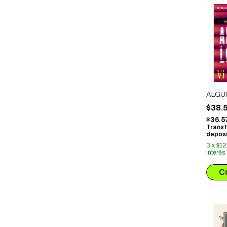
ALGUI
$38.
$36.5
Transf
depósi
3
x
$12
interés