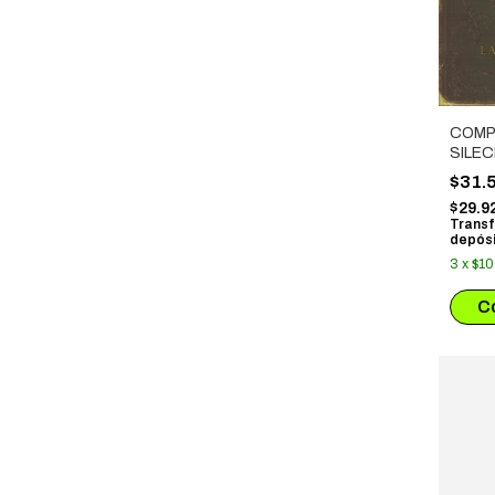
COMP
SILE
$31.
$29.9
Transf
depósi
3
x
$10