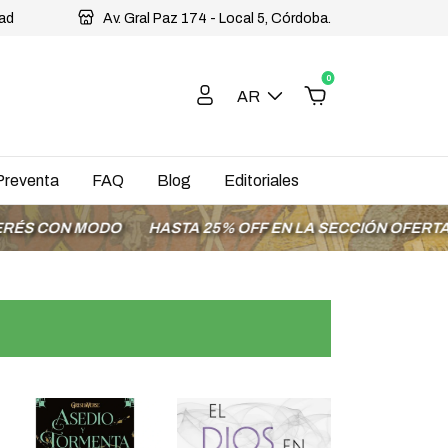
dad
Av. Gral Paz 174 - Local 5, Córdoba.
0
AR
Preventa
FAQ
Blog
Editoriales
ODO
HASTA 25% OFF EN LA SECCIÓN OFERTAS
ENVÍOS 