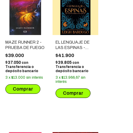
MAZE RUNNER 2 -
EL LENGUAJE DE
PRUEBA DE FUEGO
LAS ESPINAS -
RELATOS
$39.000
$41.900
NOCTURNOS Y
$37.050
$39.805
con
con
MAGIA OSCURA
Transferencia o
Transferencia o
depósito bancario
depósito bancario
3
x
$13.000
sin interés
3
x
$13.966,67
sin
interés