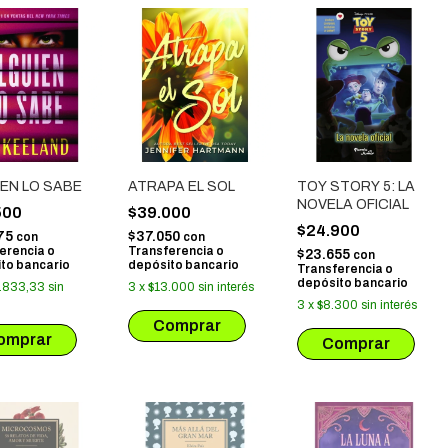
EN LO SABE
ATRAPA EL SOL
TOY STORY 5: LA
NOVELA OFICIAL
500
$39.000
$24.900
75
$37.050
con
con
erencia o
Transferencia o
$23.655
con
to bancario
depósito bancario
Transferencia o
depósito bancario
.833,33
sin
3
x
$13.000
sin interés
3
x
$8.300
sin interés