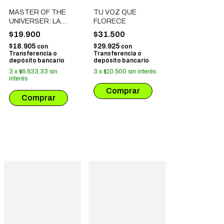
MASTER OF THE
TU VOZ QUE
UNIVERSER: LA
FLORECE
NOVELA
$19.900
$31.500
$18.905
$29.925
con
con
Transferencia o
Transferencia o
depósito bancario
depósito bancario
3
x
$6.633,33
sin
3
x
$10.500
sin interés
interés