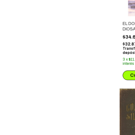
EL DO
DIOSA
CAST
$34.
$32.
Transf
depósi
3
x
$11
interés