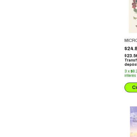
MICR
$24.
$23.5
Transf
depósi
3
x
$8.
interés