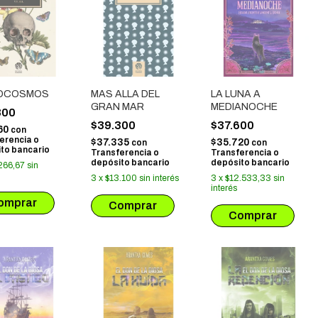
OCOSMOS
MAS ALLA DEL
LA LUNA A
GRAN MAR
MEDIANOCHE
800
$39.300
$37.600
60
con
erencia o
$37.335
$35.720
con
con
to bancario
Transferencia o
Transferencia o
depósito bancario
depósito bancario
266,67
sin
3
x
$13.100
sin interés
3
x
$12.533,33
sin
interés