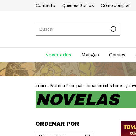
Contacto
Quienes Somos
Cómo comprar
Novedades
Mangas
Comics
ENVÍOS A T
Inicio
.
Materia Principal
.
breadcrumbs.libros-y-rev
NOVELAS
ORDENAR POR