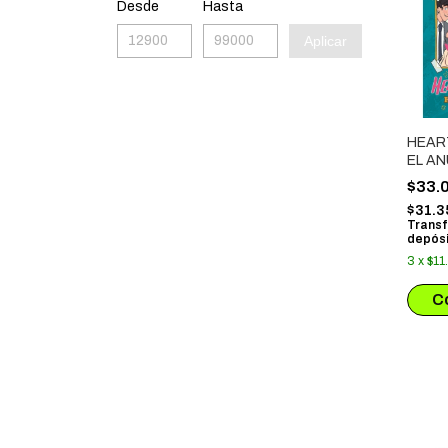
Desde
Hasta
Aplicar
HEAR
EL A
$33.
$31.3
Transf
depósi
3
x
$11