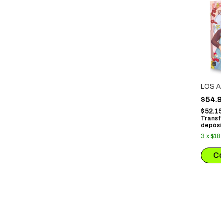
LOS 
$54.
$52.1
Transf
depósi
3
x
$18