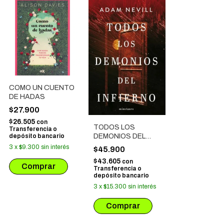
COMO UN CUENTO
DE HADAS
$27.900
$26.505
con
TODOS LOS
Transferencia o
depósito bancario
DEMONIOS DEL
INFIERNO
3
x
$9.300
sin interés
$45.900
$43.605
con
Transferencia o
depósito bancario
3
x
$15.300
sin interés