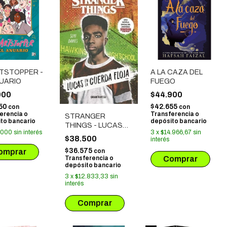
TSTOPPER -
A LA CAZA DEL
NUARIO
FUEGO
000
$44.900
50
$42.655
con
con
erencia o
Transferencia o
STRANGER
to bancario
depósito bancario
THINGS - LUCAS
.000
sin interés
3
x
$14.966,67
sin
EN LA CUERDA
$38.500
interés
FLOJA
$36.575
con
Transferencia o
depósito bancario
3
x
$12.833,33
sin
interés