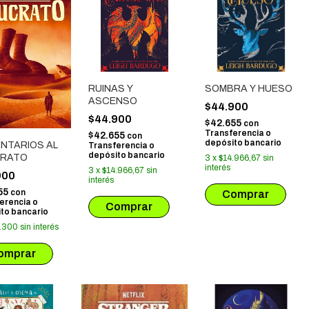
RUINAS Y
SOMBRA Y HUESO
ASCENSO
$44.900
$44.900
$42.655
con
Transferencia o
$42.655
con
depósito bancario
NTARIOS AL
Transferencia o
depósito bancario
RATO
3
x
$14.966,67
sin
interés
3
x
$14.966,67
sin
900
interés
55
con
erencia o
to bancario
.300
sin interés