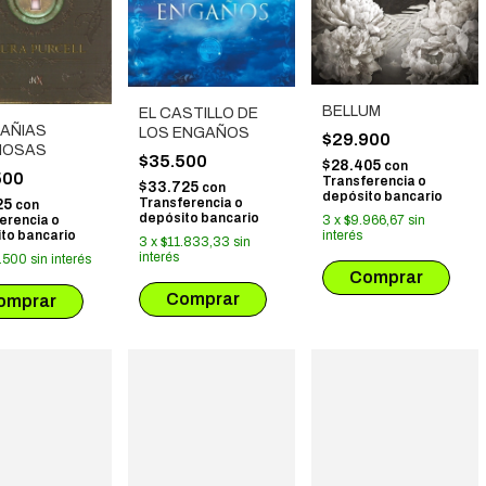
BELLUM
EL CASTILLO DE
AÑIAS
LOS ENGAÑOS
$29.900
CIOSAS
$35.500
$28.405
con
500
Transferencia o
$33.725
con
depósito bancario
Transferencia o
25
con
depósito bancario
3
x
$9.966,67
sin
erencia o
interés
to bancario
3
x
$11.833,33
sin
interés
.500
sin interés