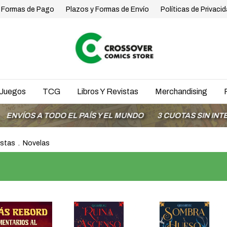
Formas de Pago
Plazos y Formas de Envío
Políticas de Privaci
Juegos
TCG
Libros Y Revistas
Merchandising
ODO EL PAÍS Y EL MUNDO
3 CUOTAS SIN INTERÉS CON M
istas
.
Novelas