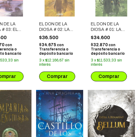
N DE LA
EL DON DE LA
EL DON DE LA
 # 03: EL
DIOSA # 02: LA
DIOSA # 01: LA
IGO
HUIDA
REDENCION
600
$36.500
$34.600
870
$34.675
$32.870
con
con
con
erencia o
Transferencia o
Transferencia o
to bancario
depósito bancario
depósito bancario
.533,33
sin
3
x
$12.166,67
sin
3
x
$11.533,33
sin
interés
interés