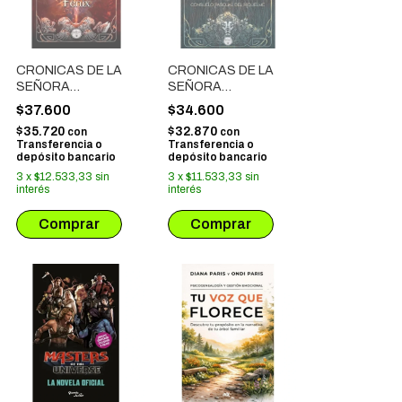
CRONICAS DE LA
CRONICAS DE LA
SEÑORA
SEÑORA
LUNAMORE # 02
LUNAMORE # 01
$37.600
$34.600
$35.720
$32.870
con
con
Transferencia o
Transferencia o
depósito bancario
depósito bancario
3
x
$12.533,33
sin
3
x
$11.533,33
sin
interés
interés