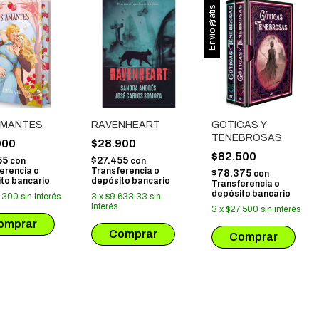
Envío gratis
AMANTES
RAVENHEART
GOTICAS Y
TENEBROSAS
900
$28.900
$82.500
55
$27.455
con
con
erencia o
Transferencia o
$78.375
con
to bancario
depósito bancario
Transferencia o
depósito bancario
.300
sin interés
3
x
$9.633,33
sin
interés
3
x
$27.500
sin interés