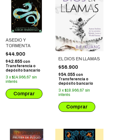
ASEDIO Y
TORMENTA
$44.900
EL DIOS EN LLAMAS
$42.655
con
Transferencia o
$56.900
depósito bancario
$54.055
con
3
x
$14.966,67
sin
Transferencia o
interés
depósito bancario
3
x
$18.966,67
sin
interés