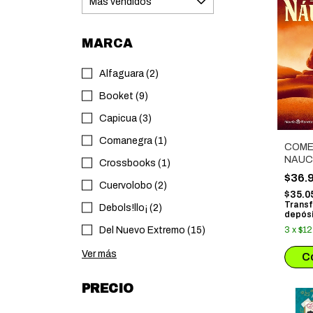
MARCA
Alfaguara (2)
Booket (9)
Capicua (3)
Comanegra (1)
COME
NAUC
Crossbooks (1)
$36.
Cuervolobo (2)
$35.0
Transf
Debols!llo¡ (2)
depósi
Del Nuevo Extremo (15)
3
x
$12
Ver más
PRECIO