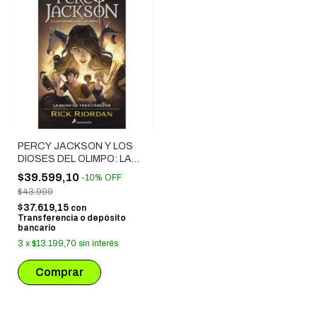
PERCY JACKSON Y LOS
DIOSES DEL OLIMPO: LA
DIOSA DE TRES CABEZAS
$39.599,10
-
10
%
OFF
$43.999
$37.619,15
con
Transferencia o depósito
bancario
3
x
$13.199,70
sin interés